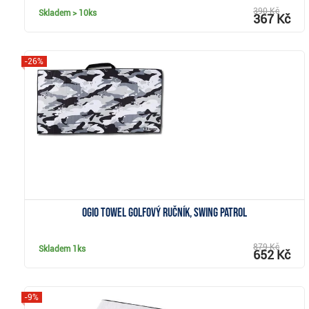
390 Kč
Skladem
> 10ks
367 Kč
-26%
Zobrazit
Ogio Towel golfový ručník, swing patrol
879 Kč
Skladem
1ks
652 Kč
-9%