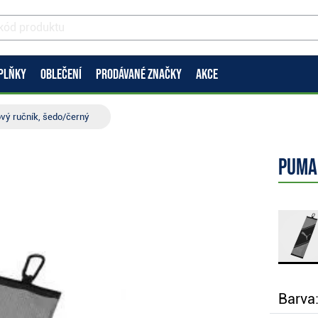
PLŇKY
OBLEČENÍ
PRODÁVANÉ ZNAČKY
AKCE
ový ručník, šedo/černý
Puma
Barva