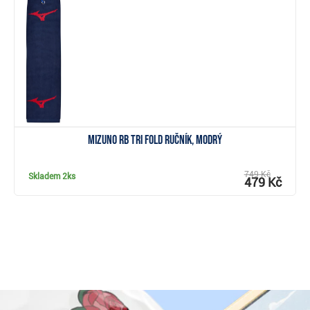
Zobrazit
Mizuno RB Tri Fold ručník, modrý
749 Kč
Skladem
2ks
479 Kč