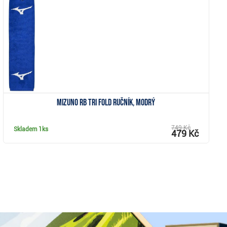
Zobrazit
Mizuno RB Tri Fold ručník, modrý
749 Kč
Skladem
1ks
479 Kč