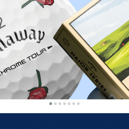
Proč nakoupit u Golf pro všechny.cz?
dstandardní servis
Skvělé ceny
akládáme si na nejlepším
Rádi pro Vás dorovnáme c
hodnocení zákazníků
konkurence.