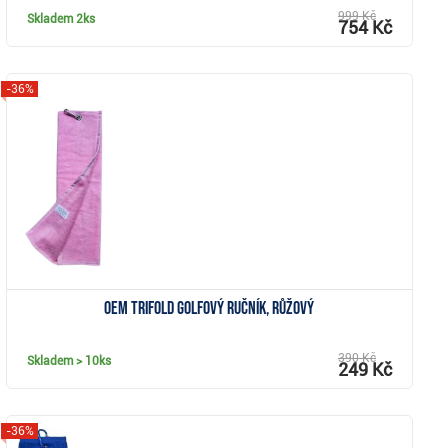
999 Kč
Skladem
2ks
754 Kč
-36%
Zobrazit
OEM TriFold golfový ručník, růžový
390 Kč
Skladem
> 10ks
249 Kč
-36%