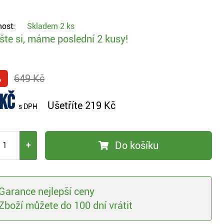
ost:
Skladem
2 ks
te si, máme poslední 2 kusy!
%
649 Kč
 Kč
Ušetříte
219 Kč
s DPH
Do košíku
+
Garance nejlepší ceny
Zboží můžete do 100 dní vrátit