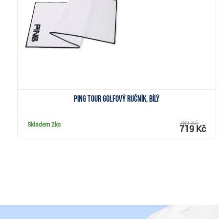
Zobrazit
Ping Tour golfový ručník, bílý
789 Kč
Skladem
2ks
719 Kč