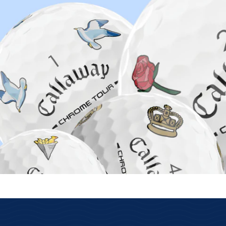
Na
opravdu skladem
Z
Máme své vlastní sklady s
dostupností zboží on-line.