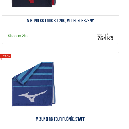
Mizuno RB Tour ručník, modro/červený
999 Kč
Skladem
2ks
754 Kč
-25%
Zobrazit
Mizuno RB Tour ručník, staff