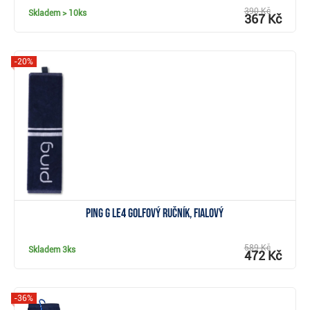
390 Kč
Skladem
> 10ks
367 Kč
-20%
Zobrazit
Ping G Le4 golfový ručník, fialový
589 Kč
Skladem
3ks
472 Kč
-36%