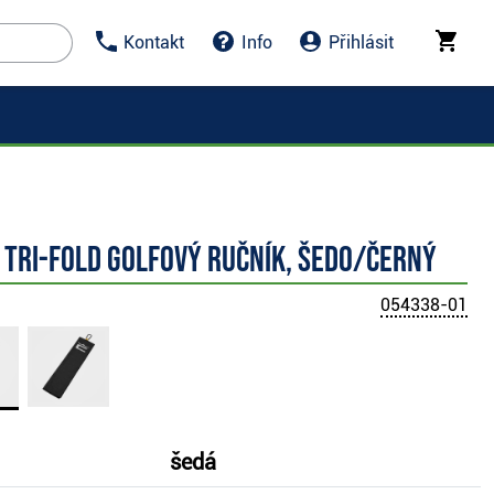
Kontakt
Info
Přihlásit
 Tri-Fold golfový ručník, šedo/černý
054338-01
šedá
: