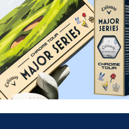
Rychlé odeslání
enu
Skladové zboží nejpozději
následujíci prac. den.