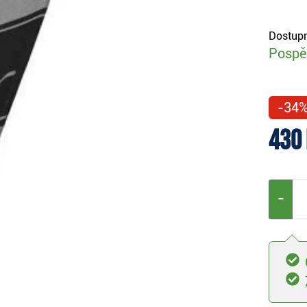
Dostupn
Pospěš
-34
430
−