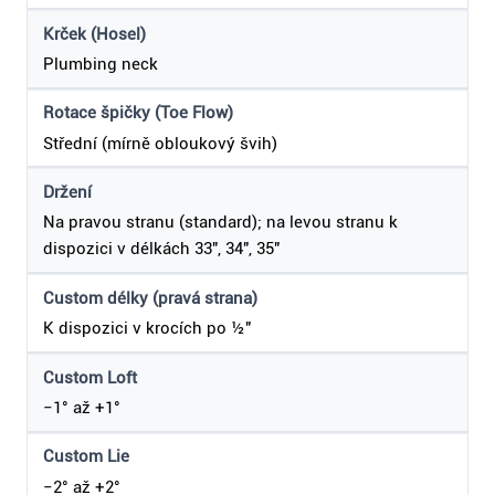
Krček (Hosel)
Plumbing neck
Rotace špičky (Toe Flow)
Střední (mírně obloukový švih)
Držení
Na pravou stranu (standard); na levou stranu k
dispozici v délkách 33", 34", 35"
Custom délky (pravá strana)
K dispozici v krocích po ½"
Custom Loft
−1° až +1°
Custom Lie
−2° až +2°