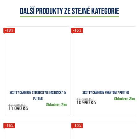
Další produkty ze stejné kategorie
-18%
-16%
Scotty Cameron Studio Style Fastback 1.5
Scotty Cameron Phantom 7 putter
putter
Skladem
3ks
13 090 Kč
10 990 Kč
Skladem
2ks
13 490 Kč
11 090 Kč
-16%
-10%