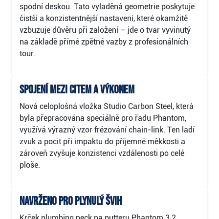
spodní deskou. Tato vyladěná geometrie poskytuje
čistší a konzistentnější nastavení, které okamžitě
vzbuzuje důvěru při založení – jde o tvar vyvinutý
na základě přímé zpětné vazby z profesionálních
tour.
Spojení mezi citem a výkonem
Nová celoplošná vložka Studio Carbon Steel, která
byla přepracována speciálně pro řadu Phantom,
využívá výrazný vzor frézování chain-link. Ten ladí
zvuk a pocit při impaktu do příjemné měkkosti a
zároveň zvyšuje konzistenci vzdálenosti po celé
ploše.
Navrženo pro plynulý švih
Krček plumbing neck na putteru Phantom 3.2