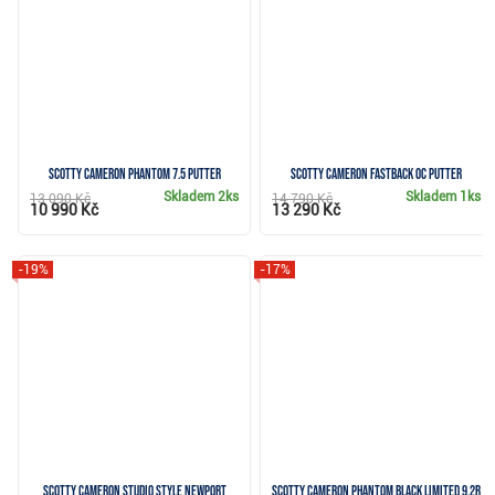
Scotty Cameron Phantom 7.5 putter
Scotty Cameron Fastback OC putter
Skladem
2ks
Skladem
1ks
13 090 Kč
14 790 Kč
10 990 Kč
13 290 Kč
-19%
-17%
Scotty Cameron Studio Style Newport
Scotty Cameron Phantom Black Limited 9.2R