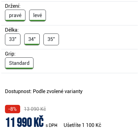
Držení:
pravé
levé
Délka:
33"
34"
35"
Grip:
Standard
Dostupnost:
Podle zvolené varianty
-8%
13 090 Kč
11 990 Kč
Ušetříte
1 100 Kč
s DPH