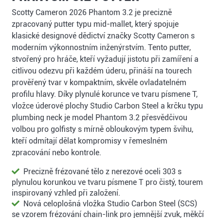
Scotty Cameron 2026 Phantom 3.2 je precizně
zpracovaný putter typu mid-mallet, který spojuje
klasické designové dědictví značky Scotty Cameron s
moderním výkonnostním inženýrstvím. Tento putter,
stvořený pro hráče, kteří vyžadují jistotu při zamíření a
citlivou odezvu při každém úderu, přináší na tourech
prověřený tvar v kompaktním, skvěle ovladatelném
profilu hlavy. Díky plynulé korunce ve tvaru písmene T,
vložce úderové plochy Studio Carbon Steel a krčku typu
plumbing neck je model Phantom 3.2 přesvědčivou
volbou pro golfisty s mírně obloukovým typem švihu,
kteří odmítají dělat kompromisy v řemeslném
zpracování nebo kontrole.
Precizně frézované tělo z nerezové oceli 303 s
plynulou korunkou ve tvaru písmene T pro čistý, tourem
inspirovaný vzhled při založení.
Nová celoplošná vložka Studio Carbon Steel (SCS)
se vzorem frézování chain-link pro jemnější zvuk, měkčí