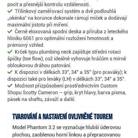
pocit a přesnější kontrolu vzdálenosti.
Třílinkový zaměřovací systém a dvě podlouhlá
„okénka“ na korunce dokonale rámují míček a dodávají
maximální jistotu při míření.
Černě eloxovaná spodní deska a příruba z leteckého
hliníku 6061 pro optimální rozložení hmotnosti a
prémiový vzhled.
Krček typu plumbing neck zajišťuje střední rotaci
špičky (toe flow), což ideálně vyhovuje hráčům s mírně
obloukovou dráhou patování.
K dispozici v délkách 33", 34" a 35" (pro praváky); k
dispozici také pro leváky (LH) v délkách 33", 34" a 35".
Možnost přizpůsobení prostřednictvím Custom
Shopu Scotty Cameron – grip, kryt hlavy, barva písma,
pásek na shaftu, závaží a další.
Tvarování a nastavení ovlivněné tourem
Model Phantom 3.2 se vyznačuje hlubší úderovou
plochou, zaoblenou horní linkou a přepracovanou