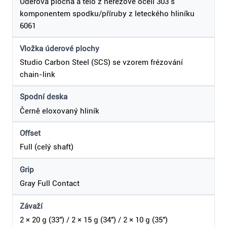
Úderová plocha a tělo z nerezové oceli 303 s
komponentem spodku/příruby z leteckého hliníku
6061
Vložka úderové plochy
Studio Carbon Steel (SCS) se vzorem frézování
chain-link
Spodní deska
Černě eloxovaný hliník
Offset
Full (celý shaft)
Grip
Gray Full Contact
Závaží
2 × 20 g (33") / 2 × 15 g (34") / 2 × 10 g (35")