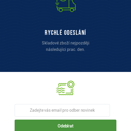
Rychlé odeslání
Skladové zboží nejpozději
následujíci prac. den.
Odebírat