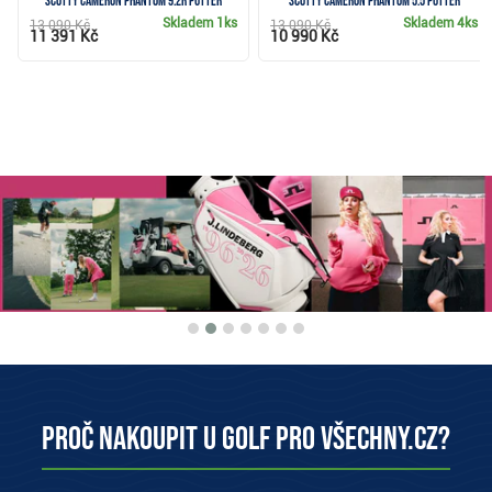
Scotty Cameron Phantom 9.2R putter
Scotty Cameron Phantom 5.5 putter
Skladem
1ks
Skladem
4ks
13 090 Kč
13 090 Kč
11 391 Kč
10 990 Kč
Proč nakoupit u Golf pro všechny.cz?