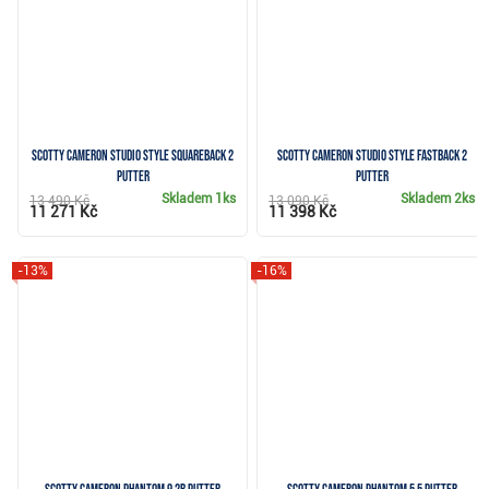
Scotty Cameron Studio Style Squareback 2
Scotty Cameron Studio Style Fastback 2
putter
putter
Skladem
1ks
Skladem
2ks
13 490 Kč
13 090 Kč
11 271 Kč
11 398 Kč
-13%
-16%