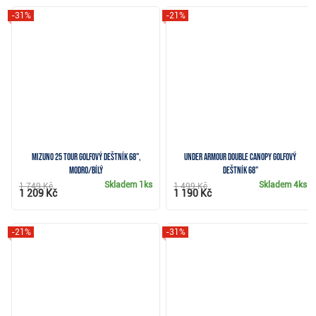
-31%
-21%
Mizuno 25 Tour golfový deštník 68",
Under Armour Double Canopy golfový
modro/bílý
deštník 68"
Skladem
1ks
Skladem
4ks
1 749 Kč
1 499 Kč
1 209 Kč
1 190 Kč
-21%
-31%