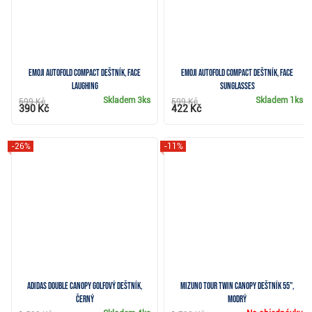
Emoji AutoFold Compact deštník, Face
Emoji AutoFold Compact deštník, Face
Laughing
Sunglasses
Skladem
3ks
Skladem
1ks
599 Kč
599 Kč
390 Kč
422 Kč
-26%
-11%
Adidas Double Canopy golfový deštník,
Mizuno Tour Twin Canopy deštník 55",
černý
modrý