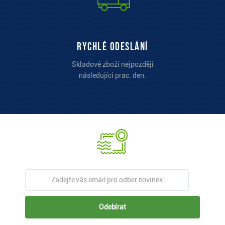
Rychlé odeslání
Skladové zboží nejpozději
následujíci prac. den.
Odebírat