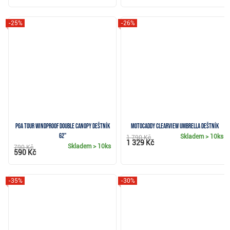
-25%
-26%
PGA Tour Windproof Double Canopy deštník
Motocaddy Clearview Umbrella deštník
62"
Skladem
> 10ks
1 790 Kč
1 329 Kč
Skladem
> 10ks
790 Kč
590 Kč
-35%
-30%