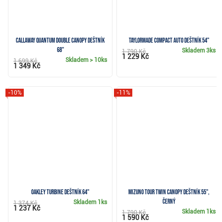
Callaway QUANTUM Double Canopy deštník
TaylorMade Compact Auto deštník 54"
68"
Skladem
3ks
1 790 Kč
1 229 Kč
Skladem
> 10ks
1 699 Kč
1 349 Kč
-10%
-11%
Oakley Turbine deštník 64"
Mizuno Tour Twin Canopy deštník 55",
černý
Skladem
1ks
1 374 Kč
1 237 Kč
Skladem
1ks
1 790 Kč
1 590 Kč