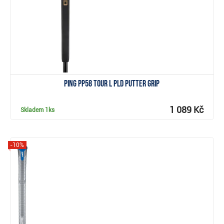
Ping PP58 Tour L PLD putter grip
1 089 Kč
Skladem
1ks
-10%
Zobrazit