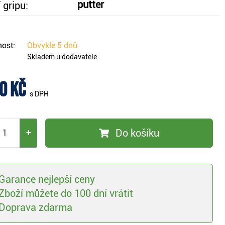
putter
 gripu:
ost:
Obvykle
5 dnů
Skladem u dodavatele
0 Kč
s DPH
Do košíku
+
Garance nejlepší ceny
Zboží můžete do 100 dní vrátit
Doprava zdarma