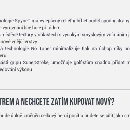
ogie Spyne™ má vylepšený reliéfní hřbet podél spodní strany gr
vyrovnání líce hole při úderu
y umístěné textury v oblastech s vysokým smyslovým vnímáním j
nové vnější vrstvy
 technologie No Taper minimalizuje tlak na úchop díky pokr
deru
části gripu SuperStroke, umožňuje golfistům snadno přidat 
ledování výkonu
atrem a nechcete zatím kupovat nový?
ude úplně změněn celkový herní pocit a budete se cítit jako s