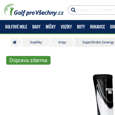
GOLFOVÉ HOLE
BAGY
MÍČKY
VOZÍKY
BOTY
RUKAVICE
DO
Doplňky
Gripy
SuperStroke Zenergy Pi
Doprava zdarma