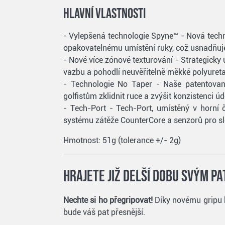
Hlavní vlastnosti
- Vylepšená technologie Spyne™ - Nová technol
opakovatelnému umístění ruky, což usnadňuje 
- Nové více zónové texturování - Strategick
vazbu a pohodlí neuvěřitelně měkké polyureta
- Technologie No Taper - Naše patentovaná
golfistům zklidnit ruce a zvýšit konzistenci ú
- Tech-Port - Tech-Port, umístěný v horní 
systému zátěže CounterCore a senzorů pro s
Hmotnost: 51g (tolerance +/- 2g)
Hrajete již delší dobu svým p
Nechte si ho přegripovat!
Díky novému gripu b
bude váš pat přesnější.