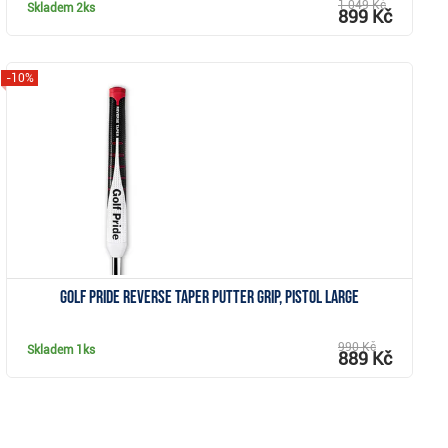
1 049 Kč
Skladem
2ks
899 Kč
-10%
Zobrazit
Golf Pride Reverse Taper putter grip, Pistol Large
990 Kč
Skladem
1ks
889 Kč