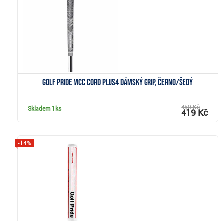
Golf Pride MCC Cord Plus4 dámský grip, černo/šedý
450 Kč
Skladem
1ks
419 Kč
-14%
Zobrazit