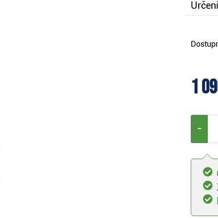
Určení
Dostupn
1 09
−