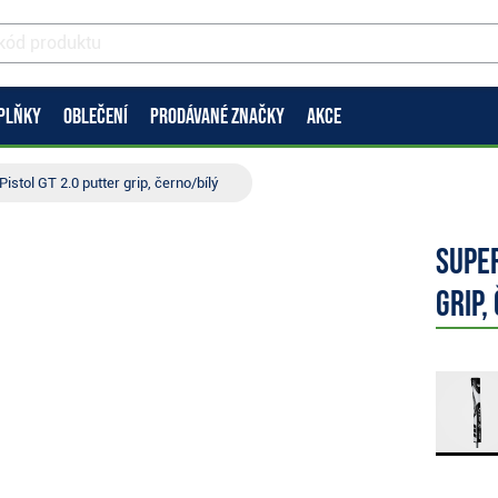
PLŇKY
OBLEČENÍ
PRODÁVANÉ ZNAČKY
AKCE
stol GT 2.0 putter grip, černo/bílý
Super
grip,