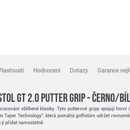
Vlastnosti
Hodnocení
Dotazy
Garance nejl
tol GT 2.0 putter grip - černo/bí
pracování oblíbené klasiky. Tyto putterové gripy spojují horní 
No Taper Technology", která pomáhá golfistům udržet rovnoměrn
 ji přidat samostatně.