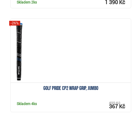
1 390 Kč
Skladem
2ks
-26%
Zobrazit
Golf Pride CP2 Wrap grip, Jumbo
499 Kč
Skladem
4ks
367 Kč