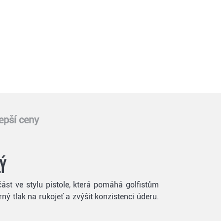
epší ceny
lý
část ve stylu pistole, která pomáhá golfistům
ý tlak na rukojeť a zvýšit konzistenci úderu.