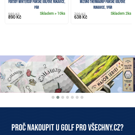
FootJoy WinterSof pánské golfové rukavice,
Mizuno Thermagrip pánské golfové
pár
rukavice, 1pár
Skladem
> 10ks
Skladem
2ks
989 Kč
709 Kč
890 Kč
638 Kč
Proč nakoupit u Golf pro všechny.cz?