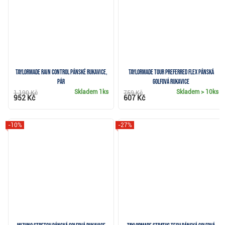
TaylorMade Rain Control pánské rukavice,
TaylorMade Tour Preferred Flex pánská
pár
golfová rukavice
Skladem
1ks
Skladem
> 10ks
1 190 Kč
759 Kč
952 Kč
607 Kč
-10%
-27%