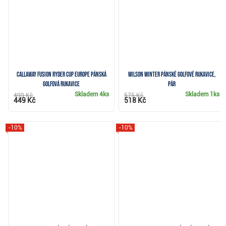
Callaway Fusion Ryder Cup Europe pánská
Wilson Winter pánské golfové rukavice,
golfová rukavice
pár
Skladem
4ks
Skladem
1ks
499 Kč
575 Kč
449 Kč
518 Kč
-10%
-10%