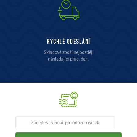
Rychlé odeslání
Skladové zboží nejpozději
následujíci prac. den.