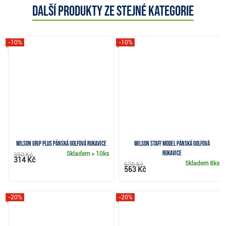
Další produkty ze stejné kategorie
-10%
-10%
Wilson Grip Plus pánská golfová rukavice
Wilson Staff Model pánská golfová
rukavice
Skladem
> 10ks
350 Kč
314 Kč
Skladem
8ks
625 Kč
563 Kč
-20%
-20%