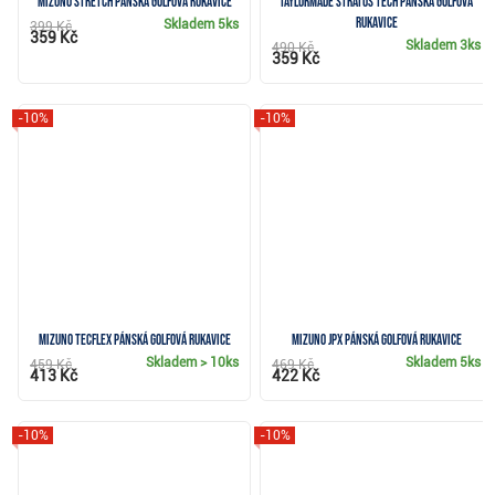
Mizuno Stretch pánská golfová rukavice
TaylorMade Stratus Tech pánská golfová
rukavice
Skladem
5ks
399 Kč
359 Kč
Skladem
3ks
490 Kč
359 Kč
-10%
-10%
Mizuno TecFlex pánská golfová rukavice
Mizuno JPX pánská golfová rukavice
Skladem
> 10ks
Skladem
5ks
459 Kč
469 Kč
413 Kč
422 Kč
-10%
-10%