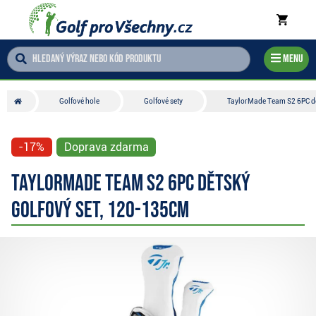
Menu
Golfové hole
Golfové sety
TaylorMade Team S2 6PC dě
-17%
Doprava zdarma
TaylorMade Team S2 6PC dětský
golfový set, 120-135cm