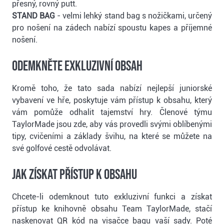
přesný, rovný putt.
STAND BAG
- velmi lehký stand bag s nožičkami, určený
pro nošení na zádech nabízí spoustu kapes a příjemné
nošení.
ODEMKNĚTE EXKLUZIVNÍ OBSAH
Kromě toho, že tato sada nabízí nejlepší juniorské
vybavení ve hře, poskytuje vám přístup k obsahu, který
vám pomůže odhalit tajemství hry. Členové týmu
TaylorMade jsou zde, aby vás provedli svými oblíbenými
tipy, cvičeními a základy švihu, na které se můžete na
své golfové cestě odvolávat.
JAK ZÍSKAT PŘÍSTUP K OBSAHU
Chcete-li odemknout tuto exkluzivní funkci a získat
přístup ke knihovně obsahu Team TaylorMade, stačí
naskenovat QR kód na visačce bagu vaší sady. Poté