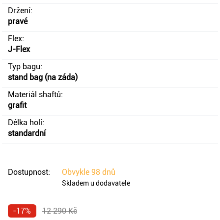
Držení:
pravé
Flex:
J-Flex
Typ bagu:
stand bag (na záda)
Materiál shaftů:
grafit
Délka holí:
standardní
Dostupnost:
Obvykle
98 dnů
Skladem u dodavatele
-17%
12 290 Kč