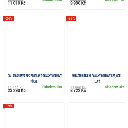
12 290 Kč
11 090 Kč
11 010 Kč
9 990 Kč
-24%
-33%
Callaway REVA 8PC Eggplant dámský golfový
Wilson Ultra HL pánský golfový set, ocel,
půlset
levý
Skladem
2ks
Skladem
3ks
30 490 Kč
12 990 Kč
23 290 Kč
8 722 Kč
-19%