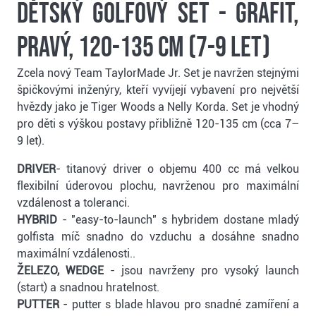
dětský golfový set - grafit,
pravý, 120-135 cm (7-9 let)
Zcela nový Team TaylorMade Jr. Set je navržen stejnými
špičkovými inženýry, kteří vyvíjejí vybavení pro největší
hvězdy jako je Tiger Woods a Nelly Korda. Set je vhodný
pro děti s výškou postavy přibližně 120-135 cm (cca 7–
9 let).
DRIVER
- titanový driver o objemu 400 cc má velkou
flexibilní úderovou plochu, navrženou pro maximální
vzdálenost a toleranci.
HYBRID
- "easy-to-launch" s hybridem dostane mladý
golfista míč snadno do vzduchu a dosáhne snadno
maximální vzdálenosti..
ŽELEZO, WEDGE
- jsou navrženy pro vysoký launch
(start) a snadnou hratelnost.
PUTTER
- putter s blade hlavou pro snadné zamíření a