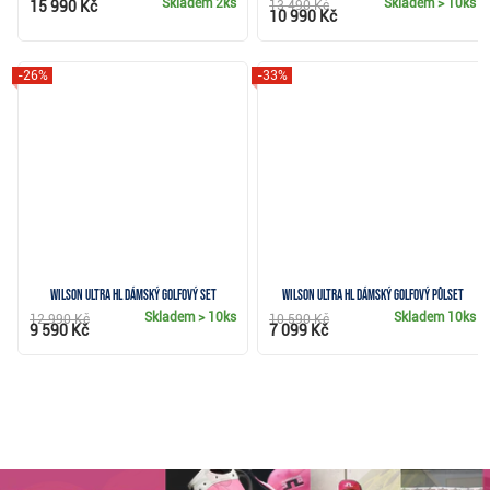
Skladem
2ks
Skladem
> 10ks
15 990 Kč
13 490 Kč
10 990 Kč
-26%
-33%
Wilson Ultra HL dámský golfový set
Wilson Ultra HL dámský golfový půlset
Skladem
> 10ks
Skladem
10ks
12 990 Kč
10 590 Kč
9 590 Kč
7 099 Kč