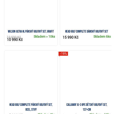
Wilson Ultra HL pánský golfový set, grafit
Head Golf Complete dámský golfový set
Skladem
> 10ks
Skladem
6ks
13 590 Kč
15 990 Kč
10 990 Kč
-19%
Head Golf Complete pánský golfový set,
Callaway XJ-3 8PC dětský golfový set,
ocel, Stiff
137+cm