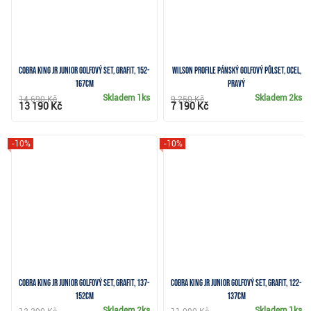
Cobra KING JR junior golfový set, grafit, 152-
Wilson Profile pánský golfový půlset, ocel,
167cm
pravý
Skladem
1ks
Skladem
2ks
14 690 Kč
9 250 Kč
13 190 Kč
7 190 Kč
-10%
-10%
Cobra KING JR junior golfový set, grafit, 137-
Cobra KING JR junior golfový set, grafit, 122-
152cm
137cm
Skladem
2ks
Skladem
1ks