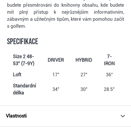
budete přesměrováni do knihovny obsahu, kde budete
mít plný přístup k nejrůznějším informativním,
zábavným a užitečným tipům, které vám pomohou začít
s golfem.
Specifikace
Size 2 48-
7-
DRIVER
HYBRID
W
53" (7-9Y)
IRON
Loft
17°
27°
36°
Standardní
34"
30"
28.5"
délka
Vlastnosti