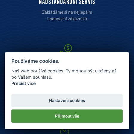
Nadstandardní servis
Zakládáme si na nejlepším
hodnocení zákazníků
Používáme cookies.
Náš web používá cookies. Ty mohou být uloženy až
po Vašem souhlasu.
Přečíst více
Skvělé ceny
Rádi pro Vás dorovnáme cenu
Nastavení cookies
konkurence.
Přijmout vše