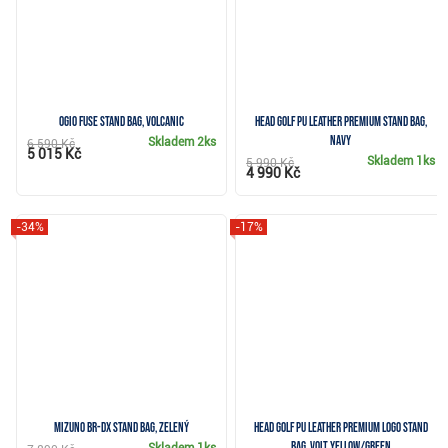
Ogio Fuse stand bag, volcanic
Head Golf PU Leather Premium stand bag,
navy
Skladem
2ks
6 590 Kč
5 015 Kč
Skladem
1ks
5 990 Kč
4 990 Kč
-34%
-17%
Mizuno BR-DX stand bag, zelený
Head Golf PU Leather Premium Logo stand
bag, volt yellow/green
Skladem
1ks