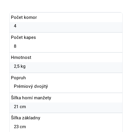
Počet komor
4
Počet kapes
8
Hmotnost
2,5 kg
Popruh
Prémiový dvojitý
Šířka horní manžety
21 cm
Šířka základny
23 cm