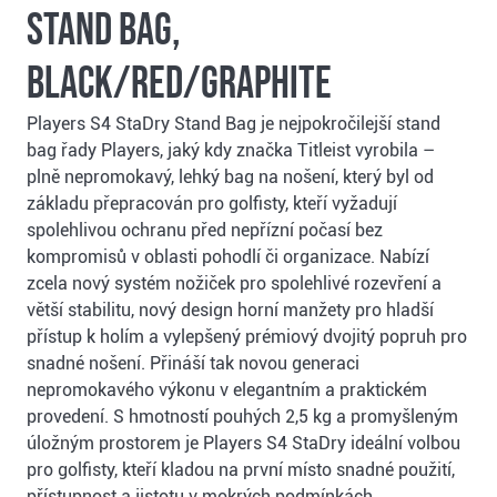
stand bag,
black/red/graphite
Players S4 StaDry Stand Bag je nejpokročilejší stand
bag řady Players, jaký kdy značka Titleist vyrobila –
plně nepromokavý, lehký bag na nošení, který byl od
základu přepracován pro golfisty, kteří vyžadují
spolehlivou ochranu před nepřízní počasí bez
kompromisů v oblasti pohodlí či organizace. Nabízí
zcela nový systém nožiček pro spolehlivé rozevření a
větší stabilitu, nový design horní manžety pro hladší
přístup k holím a vylepšený prémiový dvojitý popruh pro
snadné nošení. Přináší tak novou generaci
nepromokavého výkonu v elegantním a praktickém
provedení. S hmotností pouhých 2,5 kg a promyšleným
úložným prostorem je Players S4 StaDry ideální volbou
pro golfisty, kteří kladou na první místo snadné použití,
přístupnost a jistotu v mokrých podmínkách.