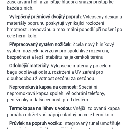
zasekávání holí a zajišťuje hladší a snazší přístup ke
každé z nich.
Vylepšený prémiový dvojitý popruh:
Vylepšený design a
materiály popruhu poskytují vynikající rozložení
hmotnosti, rovnováhu a maximální pohodlí při nošení po
celé herní kolo.
Přepracovaný systém nožiček:
Zcela nový hliníkový
systém nožiček navržený pro spolehlivé rozevření,
bezpečnost a lepší stabilitu na jakémkoli terénu.
Odolnější materiály:
Vylepšené materiály po celém
bagu odolávají oděru, roztržení a UV záření pro
dlouhodobou životnost sezónu za sezónou.
Nepromokavá kapsa na cennosti:
Speciální
nepromokavá kapsa spolehlivě ochrání telefony,
peněženky a další cennosti před deštěm.
Termokapsa na láhev s vodou:
Vnější izolovaná kapsa
pomáhá udržet váš nápoj chladný po celé herní kolo.
Průvlek na popruh vozíku:
Integrovaný tunel umožňuje