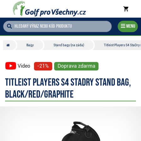
Menu
Bagy
Stand bagy (na záda)
Titleist Players S4 StaDry
Video
-21%
Doprava zdarma
Titleist Players S4 StaDry stand bag,
black/red/graphite