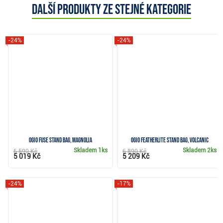
Další produkty ze stejné kategorie
-24%
-24%
Ogio Fuse stand bag, magnolia
Ogio Featherlite stand bag, volcanic
Skladem
1ks
Skladem
2ks
6 590 Kč
6 890 Kč
5 019 Kč
5 209 Kč
-24%
-17%