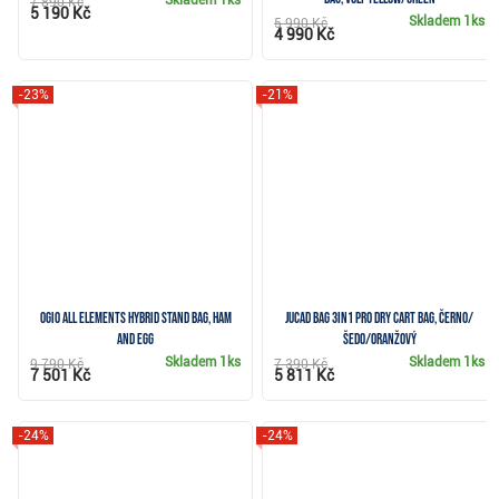
7 890 Kč
5 190 Kč
Skladem
1ks
5 990 Kč
4 990 Kč
-23%
-21%
Ogio All Elements Hybrid stand bag, ham
JuCad Bag 3in1 Pro Dry cart bag, černo/
and egg
šedo/oranžový
Skladem
1ks
Skladem
1ks
9 790 Kč
7 390 Kč
7 501 Kč
5 811 Kč
-24%
-24%