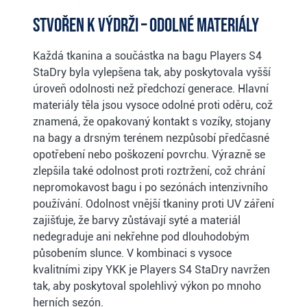
Stvořen k výdrži – odolné materiály
Každá tkanina a součástka na bagu Players S4
StaDry byla vylepšena tak, aby poskytovala vyšší
úroveň odolnosti než předchozí generace. Hlavní
materiály těla jsou vysoce odolné proti oděru, což
znamená, že opakovaný kontakt s vozíky, stojany
na bagy a drsným terénem nezpůsobí předčasné
opotřebení nebo poškození povrchu. Výrazně se
zlepšila také odolnost proti roztržení, což chrání
nepromokavost bagu i po sezónách intenzivního
používání. Odolnost vnější tkaniny proti UV záření
zajišťuje, že barvy zůstávají syté a materiál
nedegraduje ani nekřehne pod dlouhodobým
působením slunce. V kombinaci s vysoce
kvalitními zipy YKK je Players S4 StaDry navržen
tak, aby poskytoval spolehlivý výkon po mnoho
herních sezón.