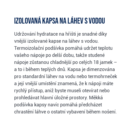
Izolovaná kapsa na láhev s vodou
Udržování hydratace na hřišti je snadné díky
vnější izolované kapse na láhev s vodou.
Termoizolační podšívka pomáhá udržet teplotu
vašeho nápoje po delší dobu, takže studené
nápoje zůstanou chladnější po celých 18 jamek –
a to i během teplých dnů. Kapsa je dimenzována
pro standardní láhev na vodu nebo termohrneček
a její vnější umístění znamená, že k nápoji máte
rychlý přístup, aniž byste museli otevírat nebo
prohledávat hlavní úložné prostory. Měkká
podšívka kapsy navíc pomáhá předcházet
chrastění láhve o ostatní vybavení během nošení.