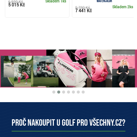
watercolor
Skladem
1ks
6 590 Kč
5 015 Kč
Skladem
2ks
9 790 Kč
7 441 Kč
Proč nakoupit u Golf pro všechny.cz?