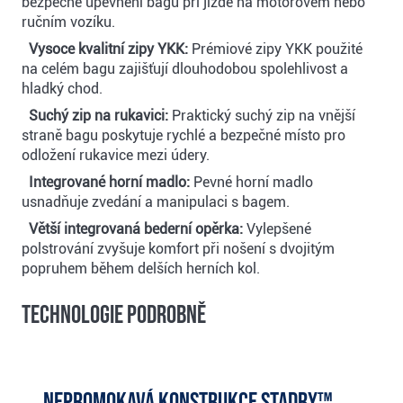
bezpečné upevnění bagu při jízdě na motorovém nebo
ručním vozíku.
Vysoce kvalitní zipy YKK:
Prémiové zipy YKK použité
na celém bagu zajišťují dlouhodobou spolehlivost a
hladký chod.
Suchý zip na rukavici:
Praktický suchý zip na vnější
straně bagu poskytuje rychlé a bezpečné místo pro
odložení rukavice mezi údery.
Integrované horní madlo:
Pevné horní madlo
usnadňuje zvedání a manipulaci s bagem.
Větší integrovaná bederní opěrka:
Vylepšené
polstrování zvyšuje komfort při nošení s dvojitým
popruhem během delších herních kol.
Technologie podrobně
Nepromokavá konstrukce StaDry™