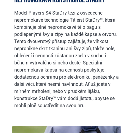
Model Players S4 StaDry těží z osvědčené
nepromokavé technologie Titleist StaDry™, která
kombinuje plně nepromokavé tělo bagu s
podlepenými švy a zipy na každé kapse a otvoru.
Tento dvouvrstvý přístup zajišťuje, že vlhkost
nepronikne skrz tkaninu ani švy zipů, takže hole,
oblečení i cennosti zůstanou zcela v suchu i
během vytrvalého silného deště. Speciální
nepromokavá kapsa na cennosti poskytuje
dodatečnou ochranu pro elektroniku, peněženky a
další věci, které nesmí navlhnout. Ať už jdete v
mírném mrholení, nebo v prudkém lijáku,
konstrukce StaDry™ vám dodá jistotu, abyste se
mohli plně soustředit na svou hru.