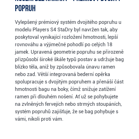
popruh
Vylepšený prémiový systém dvojitého popruhu u
modelu Players S4 StaDry byl navržen tak, aby
poskytoval vynikající rozložení hmotnosti, lepší
rovnováhu a výjimečné pohodlí po celých 18
jamek. Upravená geometrie popruhu se přirozeně
přizpůsobí široké škále typů postav a udržuje bag
blízko těla, aniž by způsobovala únavu ramen
nebo zad. Větší integrovaná bederní opěrka
spolupracuje s dvojitým popruhem a přenáší část
hmotnosti bagu na boky, čímž snižuje zatížení
ramen při dlouhém nošení. Ať už se pohybujete
na zvlněných fervejích nebo strmých stoupáních,
systém popruhů zajišťuje, že se bag pohybuje s
vámi, nikoli proti vám.