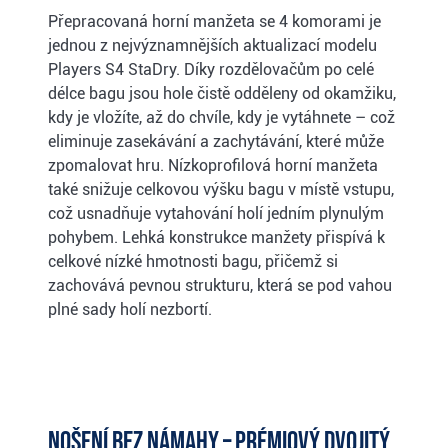
Přepracovaná horní manžeta se 4 komorami je
jednou z nejvýznamnějších aktualizací modelu
Players S4 StaDry. Díky rozdělovačům po celé
délce bagu jsou hole čistě odděleny od okamžiku,
kdy je vložíte, až do chvíle, kdy je vytáhnete – což
eliminuje zasekávání a zachytávání, které může
zpomalovat hru. Nízkoprofilová horní manžeta
také snižuje celkovou výšku bagu v místě vstupu,
což usnadňuje vytahování holí jedním plynulým
pohybem. Lehká konstrukce manžety přispívá k
celkové nízké hmotnosti bagu, přičemž si
zachovává pevnou strukturu, která se pod vahou
plné sady holí nezbortí.
Nošení bez námahy – prémiový dvojitý