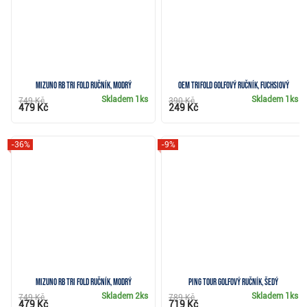
Mizuno RB Tri Fold ručník, modrý
OEM TriFold golfový ručník, fuchsiový
Skladem
1ks
Skladem
1ks
749 Kč
390 Kč
479 Kč
249 Kč
-36%
-9%
Mizuno RB Tri Fold ručník, modrý
Ping Tour golfový ručník, šedý
Skladem
2ks
Skladem
1ks
749 Kč
789 Kč
479 Kč
719 Kč