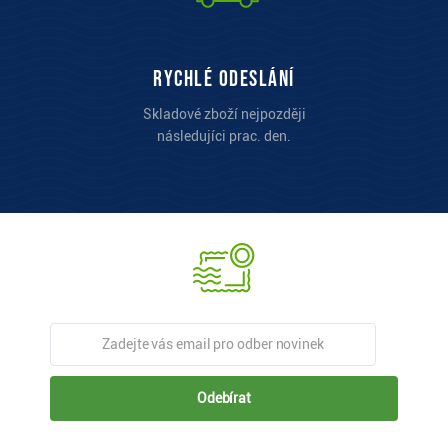
Rychlé odeslání
Skladové zboží nejpozději
následujíci prac. den.
Odebírat