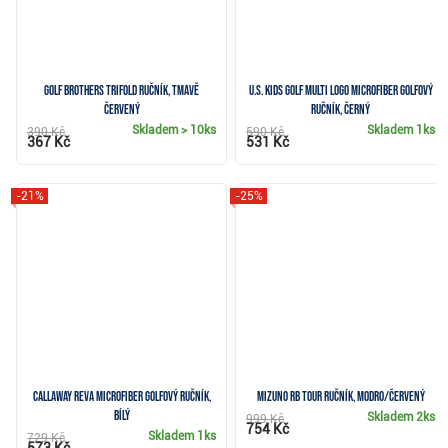
Golf Brothers Trifold ručník, tmavě
U.S. Kids Golf Multi Logo Microfiber golfový
červený
ručník, černý
Skladem
> 10ks
Skladem
1ks
390 Kč
590 Kč
367 Kč
531 Kč
-21%
-25%
Callaway Reva Microfiber golfový ručník,
Mizuno RB Tour ručník, modro/červený
bílý
Skladem
2ks
999 Kč
754 Kč
Skladem
1ks
729 Kč
573 Kč