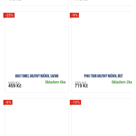
-25%
-9%
Ogio Towel golfový ručník, safari
Ping Tour golfový ručník, bílý
Skladem
6ks
Skladem
2ks
609 Kč
789 Kč
459 Kč
719 Kč
-6%
-10%