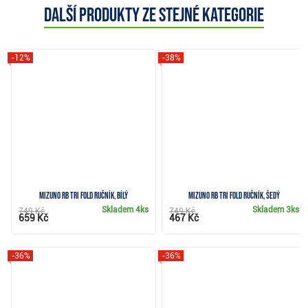
Další produkty ze stejné kategorie
-12%
-38%
Mizuno RB Tri Fold ručník, bílý
Mizuno RB Tri Fold ručník, šedý
Skladem
4ks
Skladem
3ks
749 Kč
749 Kč
659 Kč
467 Kč
-36%
-36%