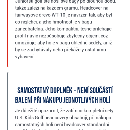
Juniorští golfisté nosí své bagy po dlouhou dobu,
takže záleží na každém gramu. Headcover na
fairwayové dřevo WT-10 je navržen tak, aby byl
co nejlehčí, a jeho hmotnost je v bagu
zanedbatelná. Jeho kompaktní, těsně přiléhající
profil navíc nezpůsobuje zbytečný objem, což
umožňuje, aby hole v bagu úhledně seděly, aniž
by se zachytávaly nebo překážely ostatnímu
vybavení.
Samostatný doplněk – není součástí
balení při nákupu jednotlivých holí
Je důležité upozornit, že zatímco kompletní sety
U.S. Kids Golf headcovery obsahují, při nákupu
samostatných holí není headcover standardní