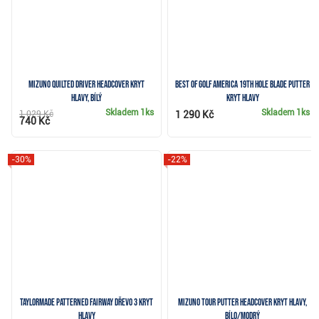
Mizuno Quilted Driver Headcover kryt
Best of Golf America 19th Hole blade putter
hlavy, bílý
kryt hlavy
Skladem
1ks
Skladem
1ks
1 029 Kč
1 290 Kč
740 Kč
-30%
-22%
TaylorMade Patterned Fairway dřevo 3 kryt
Mizuno Tour Putter Headcover kryt hlavy,
hlavy
bílo/modrý