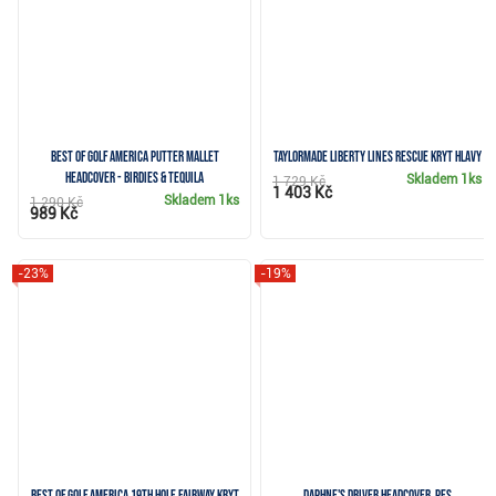
Best of Golf America putter mallet
TaylorMade Liberty Lines Rescue kryt hlavy
headcover - Birdies & Tequila
Skladem
1ks
1 729 Kč
1 403 Kč
Skladem
1ks
1 290 Kč
989 Kč
-23%
-19%
Best of Golf America 19th Hole fairway kryt
Daphne's driver headcover, pes