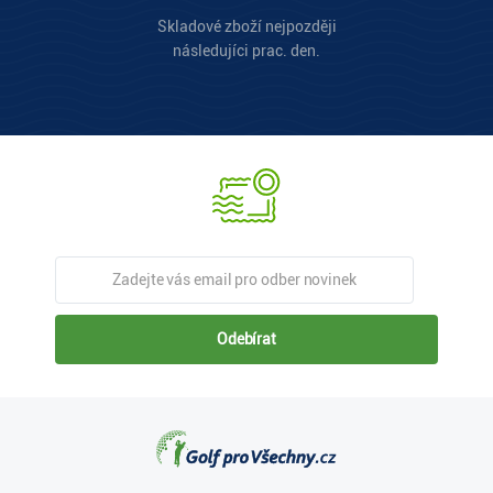
Skladové zboží nejpozději
následujíci prac. den.
Odebírat