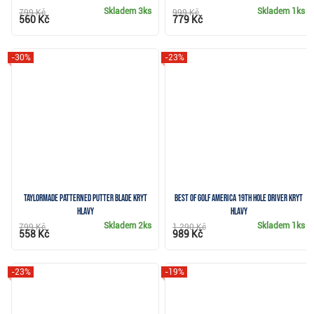
Skladem
3ks
Skladem
1ks
799 Kč
999 Kč
560 Kč
779 Kč
-30%
-23%
TaylorMade Patterned Putter Blade kryt
Best of Golf America 19th Hole driver kryt
hlavy
hlavy
Skladem
2ks
Skladem
1ks
799 Kč
1 290 Kč
558 Kč
989 Kč
-23%
-19%