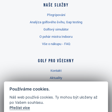
Naše služby
Přegripování
Analýza golfového švihu, Gap testing
Golfový simulátor
O pohár mistra Indooru
Vše o nákupu - FAQ
Golf pro všechny
Kontakt
Aktuality
Videa
Používáme cookies.
Prodejna Třinec
Náš web používá cookies. Ty mohou být uloženy až
Golfový slovník
po Vašem souhlasu.
Přečíst více