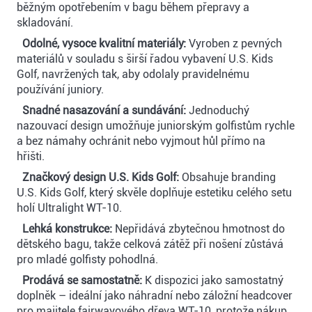
běžným opotřebením v bagu během přepravy a
skladování.
Odolné, vysoce kvalitní materiály:
Vyroben z pevných
materiálů v souladu s širší řadou vybavení U.S. Kids
Golf, navržených tak, aby odolaly pravidelnému
používání juniory.
Snadné nasazování a sundávání:
Jednoduchý
nazouvací design umožňuje juniorským golfistům rychle
a bez námahy ochránit nebo vyjmout hůl přímo na
hřišti.
Značkový design U.S. Kids Golf:
Obsahuje branding
U.S. Kids Golf, který skvěle doplňuje estetiku celého setu
holí Ultralight WT-10.
Lehká konstrukce:
Nepřidává zbytečnou hmotnost do
dětského bagu, takže celková zátěž při nošení zůstává
pro mladé golfisty pohodlná.
Prodává se samostatně:
K dispozici jako samostatný
doplněk – ideální jako náhradní nebo záložní headcover
pro majitele fairwayového dřeva WT-10, protože nákup