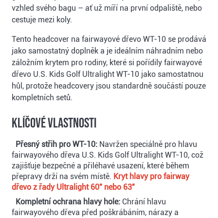
vzhled svého bagu – ať už míří na první odpaliště, nebo
cestuje mezi koly.
Tento headcover na fairwayové dřevo WT-10 se prodává
jako samostatný doplněk a je ideálním náhradním nebo
záložním krytem pro rodiny, které si pořídily fairwayové
dřevo U.S. Kids Golf Ultralight WT-10 jako samostatnou
hůl, protože headcovery jsou standardně součástí pouze
kompletních setů.
Klíčové vlastnosti
Přesný střih pro WT-10:
Navržen speciálně pro hlavu
fairwayového dřeva U.S. Kids Golf Ultralight WT-10, což
zajišťuje bezpečné a přiléhavé usazení, které během
přepravy drží na svém místě.
Kryt hlavy pro fairway
dřevo z řady Ultralight 60" nebo 63"
Kompletní ochrana hlavy hole:
Chrání hlavu
fairwayového dřeva před poškrábáním, nárazy a