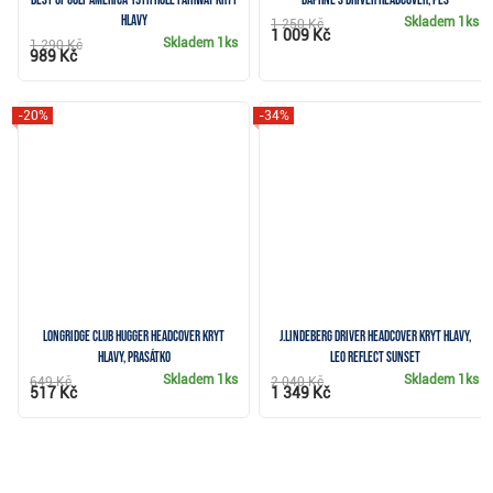
hlavy
Skladem
1ks
1 250 Kč
1 009 Kč
Skladem
1ks
1 290 Kč
989 Kč
-20%
-34%
Longridge Club Hugger Headcover kryt
J.Lindeberg Driver Headcover kryt hlavy,
hlavy, prasátko
leo reflect sunset
Skladem
1ks
Skladem
1ks
649 Kč
2 040 Kč
517 Kč
1 349 Kč