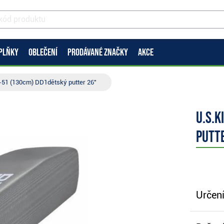
PLŇKY
OBLEČENÍ
PRODÁVANÉ ZNAČKY
AKCE
5-51 (130cm) DD1dětský putter 26"
U.S.K
putt
Určení