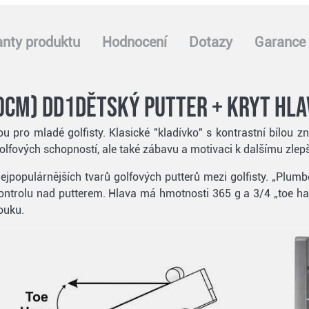
anty produktu
Hodnocení
Dotazy
Garance 
30cm) DD1dětský putter + kryt hla
bou pro mladé golfisty. Klasické "kladívko" s kontrastní bílou
golfových schopností, ale také zábavu a motivaci k dalšímu zlep
nejpopulárnějších tvarů golfových putterů mezi golfisty. „Plumbe
ntrolu nad putterem. Hlava má hmotnosti 365 g a 3/4 „toe ha
ouku.