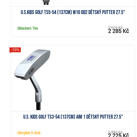
U.S.Kids Golf TS5-54 (137cm) W10 DD2 dětský putter 27.5"
2 510 Kč
Skladem
1ks
2 285 Kč
-10%
Zobrazit
U.S. Kids Golf TS3-54 (137cm) AIM 1 dětský putter 27.5"
2 480 Kč
Obvykle
5 dnů
2 225 Kč