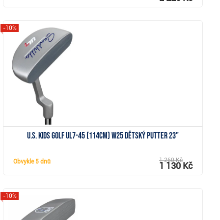
-10%
Zobrazit
U.S. Kids Golf UL7-45 (114cm) W25 dětský putter 23"
1 260 Kč
Obvykle
5 dnů
1 130 Kč
-10%
Zobrazit