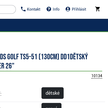
Kontakt
Info
Přihlásit
ids Golf TS5-51 (130cm) DD1dětský
er 26"
10134
dětské
: