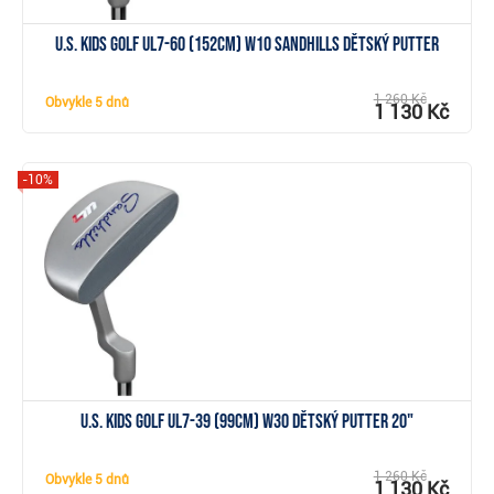
U.S. Kids Golf UL7-60 (152cm) W10 Sandhills dětský putter
1 260 Kč
Obvykle
5 dnů
1 130 Kč
-10%
Zobrazit
U.S. Kids Golf UL7-39 (99cm) W30 dětský putter 20"
1 260 Kč
Obvykle
5 dnů
1 130 Kč