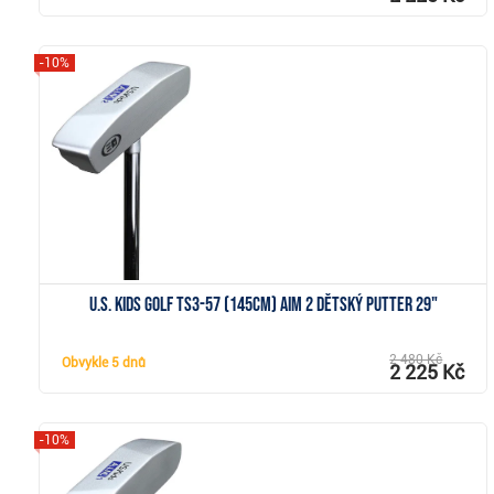
-10%
Zobrazit
U.S. Kids Golf TS3-57 (145cm) AIM 2 dětský putter 29"
2 480 Kč
Obvykle
5 dnů
2 225 Kč
-10%
Zobrazit