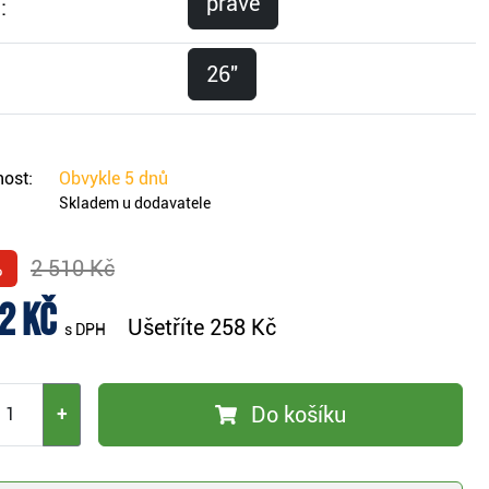
pravé
:
26"
ost:
Obvykle
5 dnů
Skladem u dodavatele
%
2 510 Kč
2 Kč
Ušetříte
258 Kč
s DPH
Do košíku
+