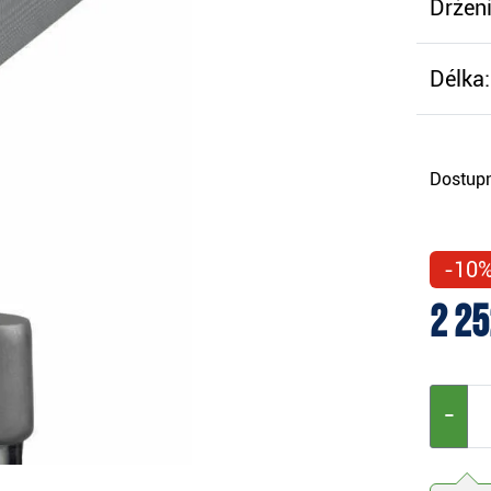
Držení
Délka:
Dostupn
-10
2 25
−