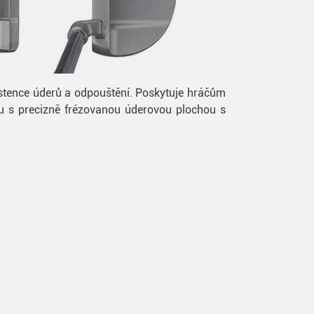
zistence úderů a odpouštění. Poskytuje hráčům
eru s precizně frézovanou úderovou plochou s