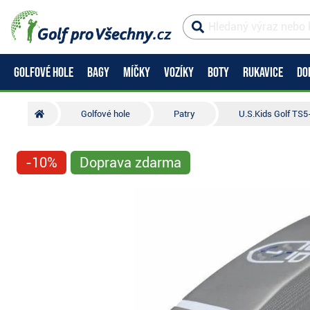
GOLFOVÉ HOLE
BAGY
MÍČKY
VOZÍKY
BOTY
RUKAVICE
DO
Golfové hole
Patry
U.S.Kids Golf TS
-10%
Doprava zdarma