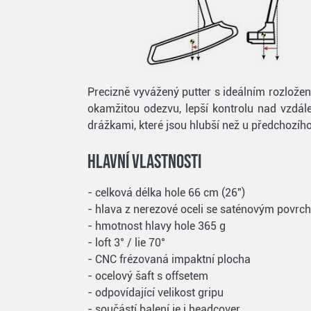
Precizně vyvážený putter s ideálním rozložen
okamžitou odezvu, lepší kontrolu nad vzdále
drážkami, které jsou hlubší než u předchozí
Hlavní vlastnosti
- celková délka hole 66 cm (26")
- hlava z nerezové oceli se saténovým povrc
- hmotnost hlavy hole 365 g
- loft 3° / lie 70°
- CNC frézovaná impaktní plocha
- ocelový šaft s offsetem
- odpovídající velikost gripu
- součástí balení je i headcover