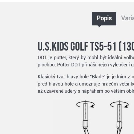
Popis
Vari
U.S.Kids Golf TS5-51 (1
DD1 je putter, který by mohl být ideální vol
plochou. Putter DD1 přináší nejen vylepšení 
Klasický tvar hlavy hole "Blade" je jedním z 
před hlavou hole a umožňuje hráčům větší ko
až uzavřené údery s nápřahem po větším obl