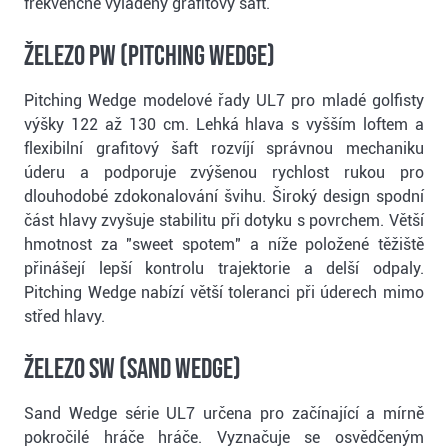
frekvenčně vyladěný grafitový šaft.
Železo PW (Pitching Wedge)
Pitching Wedge modelové řady UL7 pro mladé golfisty
výšky 122 až 130 cm. Lehká hlava s vyšším loftem a
flexibilní grafitový šaft rozvíjí správnou mechaniku
úderu a podporuje zvýšenou rychlost rukou pro
dlouhodobé zdokonalování švihu. Široký design spodní
část hlavy zvyšuje stabilitu při dotyku s povrchem. Větší
hmotnost za "sweet spotem" a níže položené těžiště
přinášejí lepší kontrolu trajektorie a delší odpaly.
Pitching Wedge nabízí větší toleranci při úderech mimo
střed hlavy.
Železo SW (Sand Wedge)
Sand Wedge série UL7 určena pro začínající a mírně
pokročilé hráče hráče. Vyznačuje se osvědčeným