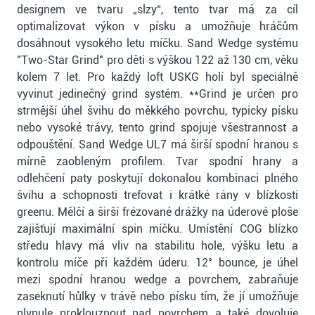
designem ve tvaru „slzy“, tento tvar má za cíl
optimalizovat výkon v písku a umožňuje hráčům
dosáhnout vysokého letu míčku. Sand Wedge systému
"Two-Star Grind" pro děti s výškou 122 až 130 cm, věku
kolem 7 let. Pro každý loft USKG holí byl speciálně
vyvinut jedinečný grind systém. **Grind je určen pro
strmější úhel švihu do měkkého povrchu, typicky písku
nebo vysoké trávy, tento grind spojuje všestrannost a
odpouštění. Sand Wedge UL7 má širší spodní hranou s
mírně zaobleným profilem. Tvar spodní hrany a
odlehčení paty poskytují dokonalou kombinaci plného
švihu a schopnosti trefovat i krátké rány v blízkosti
greenu. Mělčí a širší frézované drážky na úderové ploše
zajišťují maximální spin míčku. Umístění COG blízko
středu hlavy má vliv na stabilitu hole, výšku letu a
kontrolu míče při každém úderu. 12° bounce, je úhel
mezi spodní hranou wedge a povrchem, zabraňuje
zaseknutí hůlky v trávě nebo písku tím, že jí umožňuje
plynule proklouznout nad povrchem a také dovoluje