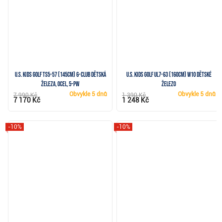
U.S. Kids Golf TS5-57 (145cm) 6-Club dětská
U.S. Kids Golf UL7-63 (160cm) W10 dětské
železa, ocel, 5-PW
železo
Obvykle
5 dnů
Obvykle
5 dnů
7 990 Kč
1 390 Kč
7 170 Kč
1 248 Kč
-10%
-10%