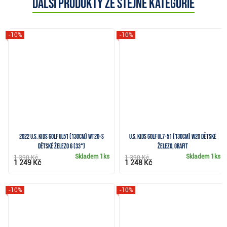
Další produkty ze stejné kategorie
-10%
-10%
2022 U.S. Kids Golf UL51 (130cm) WT20-s
U.S. Kids Golf UL7-51 (130cm) W20 dětské
dětské železo 6 (33°)
železo, grafit
Skladem
1ks
Skladem
1ks
1 390 Kč
1 390 Kč
1 249 Kč
1 248 Kč
-10%
-10%