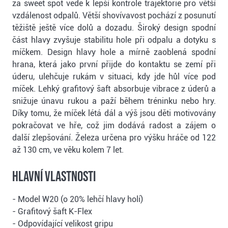
za sweet spot vede k lepší kontrole trajektorie pro větší
vzdálenost odpalů. Větší shovívavost pochází z posunutí
těžiště ještě více dolů a dozadu. Široký design spodní
část hlavy zvyšuje stabilitu hole při odpalu a dotyku s
míčkem. Design hlavy hole a mírně zaoblená spodní
hrana, která jako první přijde do kontaktu se zemí při
úderu, ulehčuje rukám v situaci, kdy jde hůl více pod
míček. Lehký grafitový šaft absorbuje vibrace z úderů a
snižuje únavu rukou a paží během tréninku nebo hry.
Díky tomu, že míček létá dál a výš jsou děti motivovány
pokračovat ve hře, což jim dodává radost a zájem o
další zlepšování. Železa určena pro výšku hráče od 122
až 130 cm, ve věku kolem 7 let.
Hlavní vlastnosti
- Model W20 (o 20% lehčí hlavy holí)
- Grafitový šaft K-Flex
- Odpovídající velikost gripu