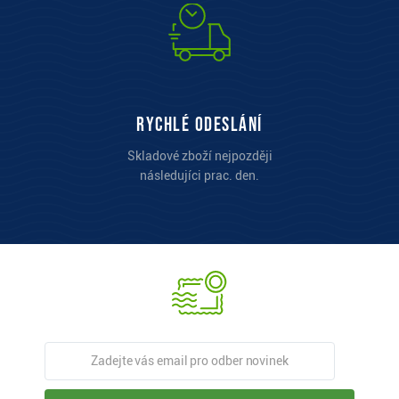
Rychlé odeslání
Skladové zboží nejpozději
následujíci prac. den.