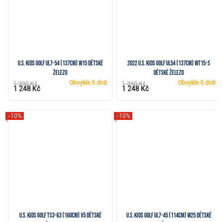
U.S. Kids Golf UL7-54 (137cm) W15 dětské
2022 U.S. Kids Golf UL54 (137cm) WT15-S
železo
dětské železo
Obvykle
5 dnů
Obvykle
5 dnů
1 390 Kč
1 390 Kč
1 248 Kč
1 248 Kč
-10%
-10%
U.S. Kids Golf TS3-63 (160cm) V5 dětské
U.S. Kids Golf UL7-45 (114cm) W25 dětské