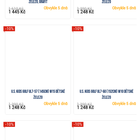
železo, grafit
železo
Obvykle
5 dnů
Obvykle
5 dnů
1 610 Kč
1 390 Kč
1 445 Kč
1 248 Kč
-10%
-10%
U.S. Kids Golf UL7-57 (145cm) W15 dětské
U.S. Kids Golf UL7-60 (152cm) W10 dětské
železo
železo
Obvykle
5 dnů
Obvykle
5 dnů
1 390 Kč
1 390 Kč
1 248 Kč
1 248 Kč
-10%
-10%