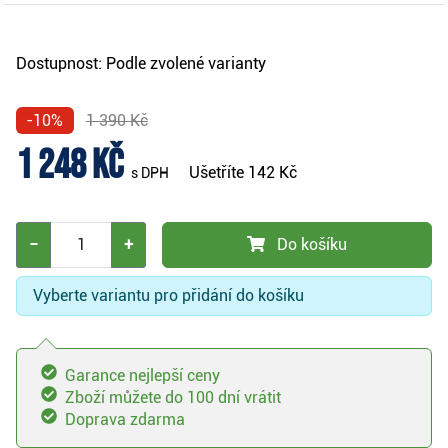
Dostupnost:
Podle zvolené varianty
-10%
1 390 Kč
1 248 Kč
Ušetříte
142 Kč
s DPH
−
+
Do košíku
Vyberte variantu pro přidání do košíku
Garance nejlepší ceny
Zboží můžete do 100 dní vrátit
Doprava zdarma