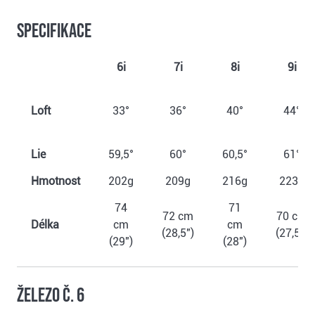
Specifikace
6i
7i
8i
9i
Loft
33°
36°
40°
44°
Lie
59,5°
60°
60,5°
61°
Hmotnost
202g
209g
216g
223g
74
71
72 cm
70 cm
Délka
cm
cm
(28,5")
(27,5")
(29")
(28")
Železo č. 6