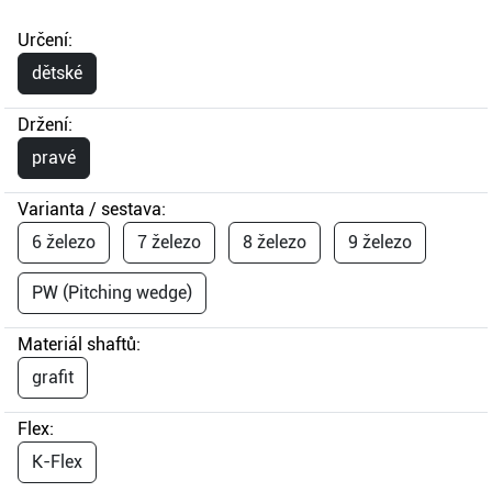
Určení:
dětské
Držení:
pravé
Varianta / sestava:
6 železo
7 železo
8 železo
9 železo
PW (Pitching wedge)
Materiál shaftů:
grafit
Flex:
K-Flex