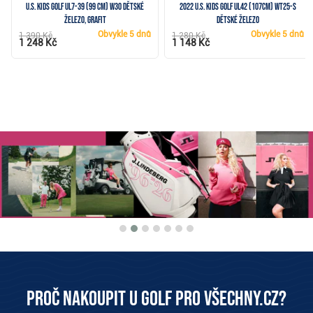
U.S. Kids Golf UL7-39 (99 cm) W30 dětské
2022 U.S. Kids Golf UL42 (107cm) WT25-S
železo, grafit
dětské železo
Obvykle
5 dnů
Obvykle
5 dnů
1 390 Kč
1 280 Kč
1 248 Kč
1 148 Kč
Proč nakoupit u Golf pro všechny.cz?