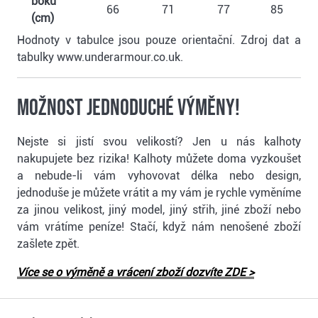
boků
66
71
77
85
(cm)
Hodnoty v tabulce jsou pouze orientační. Zdroj dat a
tabulky www.underarmour.co.uk.
Možnost jednoduché výměny!
Nejste si jistí svou velikostí? Jen u nás kalhoty
nakupujete bez rizika! Kalhoty můžete doma vyzkoušet
a nebude-li vám vyhovovat délka nebo design,
jednoduše je můžete vrátit a my vám je rychle vyměníme
za jinou velikost, jiný model, jiný střih, jiné zboží nebo
vám vrátíme peníze! Stačí, když nám nenošené zboží
zašlete zpět.
Více se o výměně a vrácení zboží dozvíte ZDE >