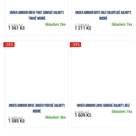
Under Armour Drive Pant dámské kalhoty,
Under Armour Boys Golf chlapecké kalhoty,
tmavě modré
modré
Skladem
2ks
Skladem
1ks
2 199 Kč
1 799 Kč
1 561 Kč
1 211 Kč
-35%
-33%
Under Armour Drive Jogger pánské kalhoty,
Under Armour Links dámské kalhoty, bílé
modré
Skladem
1ks
2 390 Kč
1 609 Kč
Skladem
3ks
2 449 Kč
1 585 Kč