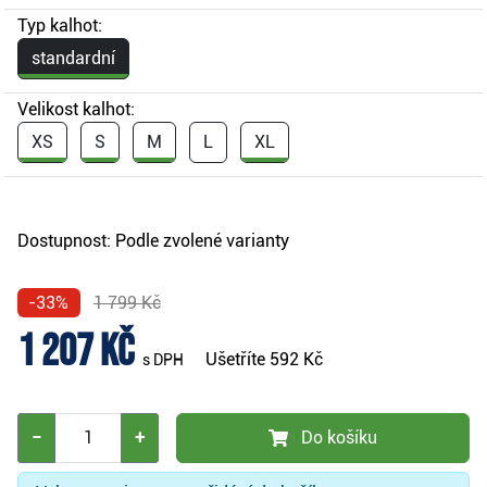
Typ kalhot:
standardní
Velikost kalhot:
XS
S
M
L
XL
Dostupnost:
Podle zvolené varianty
-33%
1 799 Kč
1 207 Kč
Ušetříte
592 Kč
s DPH
−
+
Do košíku