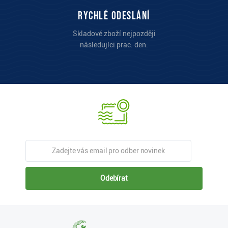
Rychlé odeslání
Skladové zboží nejpozději
následujíci prac. den.
Odebírat