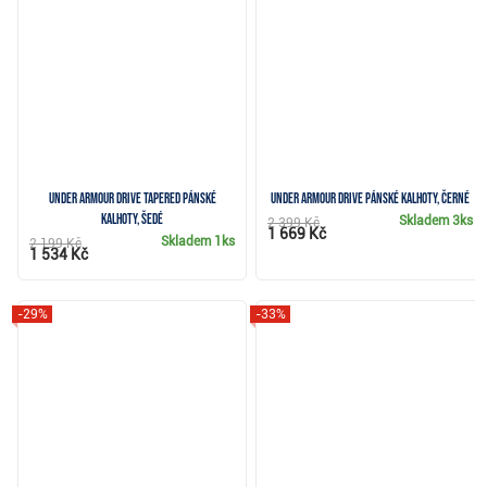
Under Armour Drive Tapered pánské
Under Armour Drive pánské kalhoty, černé
kalhoty, šedé
Skladem
3ks
2 399 Kč
1 669 Kč
Skladem
1ks
2 199 Kč
1 534 Kč
-29%
-33%