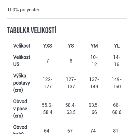
100% polyester
Tabulka velikostí
Velikost
YXS
YS
YM
YL
Velikost
10-
14-
7
8
US
12
16
Výška
122-
127-
137-
149-
postavy
127
137
149
160
(cm)
Obvod
55.6-
58.4-
63,5-
66-
v pase
58.4
63.5
66
68.6
(cm)
Obvod
64-
67-
74-
81-