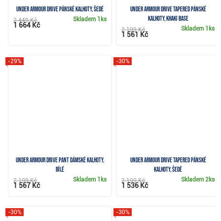
Under Armour Drive pánské kalhoty, šedé
Under Armour Drive Tapered pánské
kalhoty, khaki base
Skladem
1ks
2 449 Kč
1 664 Kč
Skladem
1ks
2 199 Kč
1 561 Kč
-29%
-30%
Under Armour Drive Pant dámské kalhoty,
Under Armour Drive Tapered pánské
bílé
kalhoty, šedé
Skladem
1ks
Skladem
2ks
2 199 Kč
2 199 Kč
1 567 Kč
1 536 Kč
-30%
-30%