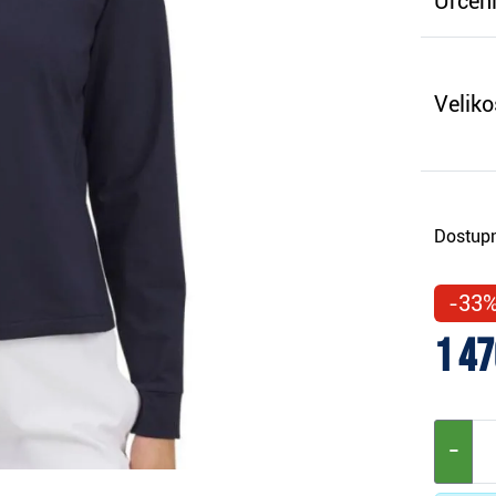
Určení
Veliko
Dostupn
-33
1 47
−