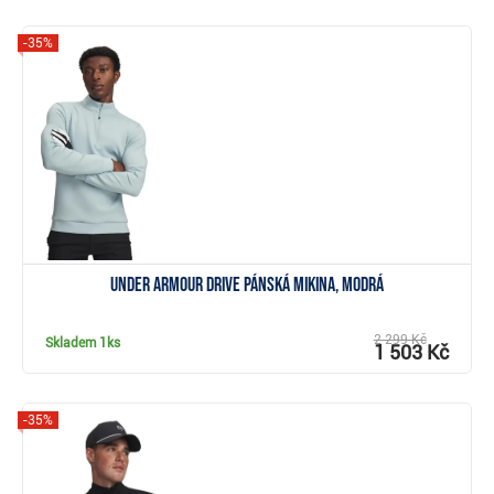
-35%
Zobrazit
Under Armour Drive pánská mikina, modrá
2 299 Kč
Skladem
1ks
1 503 Kč
-35%
Zobrazit