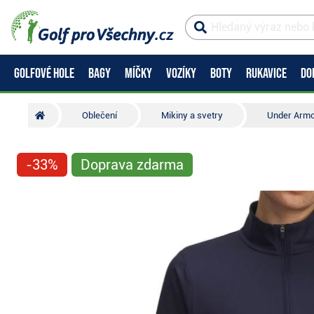
GOLFOVÉ HOLE
BAGY
MÍČKY
VOZÍKY
BOTY
RUKAVICE
DO
Oblečení
Mikiny a svetry
Under Armo
-33%
Doprava zdarma