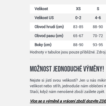
Velikost
XS
S
Velikost US
0-2
4-6
Obvod hrudi (cm)
83-85
88-90
Obvod pasu (cm)
65-67
70-72
Boky (cm)
88-90
93-95
Hodnoty v tabulce jsou pouze přibližné. Zdro
Možnost jednoduché výměny!
Nejste si jistí svou velikostí? Jen u nás m
velikost nebo střih, jednoduše nám oblečení 
Stačí, když nám nenošené zboží zašlete zpět.
Více se o výměně a vrácení zboží dozvíte ZDE