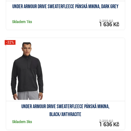
Under Armour Drive SweaterFleece pánská mikina, dark grey
2 399 Kč
Skladem
1ks
1 636 Kč
-32%
Zobrazit
Under Armour Drive SweaterFleece pánská mikina,
black/anthracite
2 399 Kč
Skladem
3ks
1 636 Kč