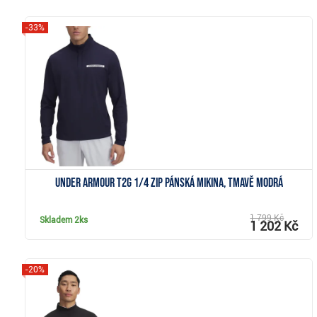
-33%
Zobrazit
Under Armour T2G 1/4 Zip pánská mikina, tmavě modrá
1 799 Kč
Skladem
2ks
1 202 Kč
-20%
Zobrazit