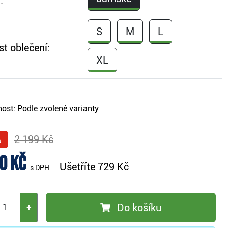
:
S
M
L
st oblečení:
XL
ost:
Podle zvolené varianty
%
2 199 Kč
0 Kč
Ušetříte
729 Kč
s DPH
Do košíku
+