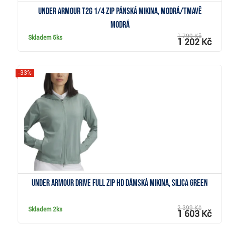
Under Armour T2G 1/4 Zip pánská mikina, modrá/tmavě
modrá
1 799 Kč
Skladem
5ks
1 202 Kč
-33%
Zobrazit
Under Armour Drive Full Zip HD dámská mikina, silica green
2 399 Kč
Skladem
2ks
1 603 Kč