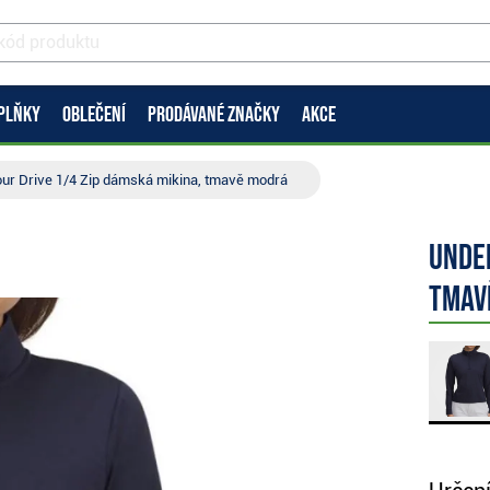
PLŇKY
OBLEČENÍ
PRODÁVANÉ ZNAČKY
AKCE
ur Drive 1/4 Zip dámská mikina, tmavě modrá
Under
tmav