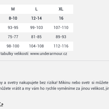
M
L
XL
8-10
12-14
16
93-95
99-103
107-110
75-77
81-85
89-93
98-100
104-108
112-116
j tabulky velikostí: www.underarmour.cz
ikiny a svetry nakupujete bez rizika! Mikinu nebo svetr si můž
můžete vrátit a my vám ho rychle vyměníme za jinou velikost, ji
 >