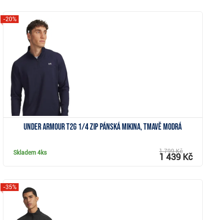
-20%
Zobrazit
Under Armour T2G 1/4 Zip pánská mikina, tmavě modrá
1 799 Kč
Skladem
4ks
1 439 Kč
-35%
Zobrazit