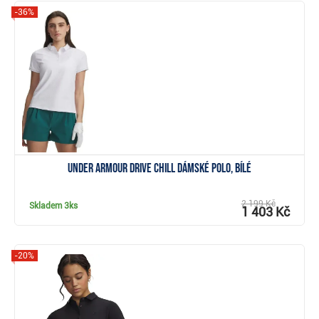
-36%
Zobrazit
Under Armour Drive Chill dámské polo, bílé
2 199 Kč
Skladem
3ks
1 403 Kč
-20%
Zobrazit