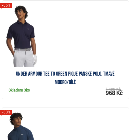
-35%
Zobrazit
Under Armour Tee To Green Pique pánské polo, tmavě
modro/bílé
1 499 Kč
Skladem
3ks
968 Kč
-33%
Zobrazit