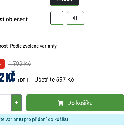
:
L
XL
st oblečení:
ost:
Podle zvolené varianty
%
1 799 Kč
2 Kč
Ušetříte
597 Kč
s DPH
Do košíku
+
te variantu pro přidání do košíku