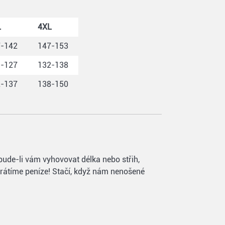
L
4XL
7-142
147-153
1-127
132-138
2-137
138-150
ebude-li vám vyhovovat délka nebo střih,
vrátíme peníze! Stačí, když nám nenošené