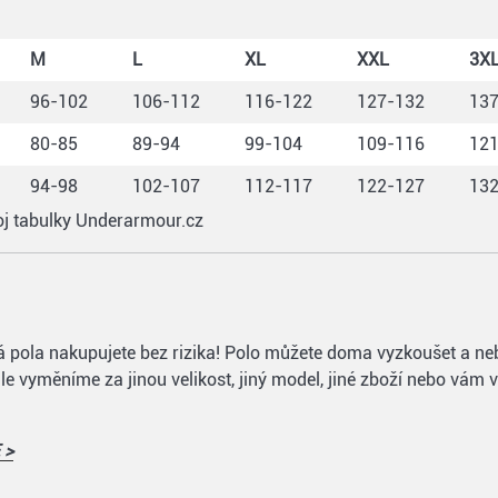
M
L
XL
XXL
3X
96-102
106-112
116-122
127-132
13
80-85
89-94
99-104
109-116
12
94-98
102-107
112-117
122-127
13
roj tabulky Underarmour.cz
fová pola nakupujete bez rizika! Polo můžete doma vyzkoušet a n
e vyměníme za jinou velikost, jiný model, jiné zboží nebo vám 
 >