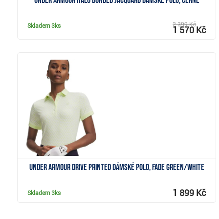
Under Armour Halo Bonded Jacquard dámské polo, černé
2 399 Kč
Skladem
3ks
1 570 Kč
Zobrazit
Under Armour Drive Printed dámské polo, fade green/white
1 899 Kč
Skladem
3ks