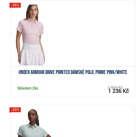
-35%
Zobrazit
Under Armour Drive Printed dámské polo, prime pink/white
1 899 Kč
Skladem
2ks
1 236 Kč
-20%
Zobrazit