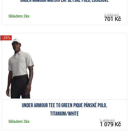
Under Armour Matchplay dětské polo, lososové
1 099 Kč
Skladem
2ks
701 Kč
-28%
Zobrazit
Under Armour Tee To Green Pique pánské polo,
titanium/white
1 499 Kč
Skladem
2ks
1 079 Kč