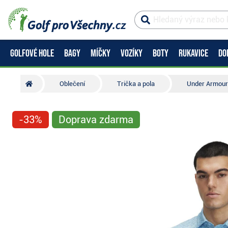
GOLFOVÉ HOLE
BAGY
MÍČKY
VOZÍKY
BOTY
RUKAVICE
DO
Oblečení
Trička a pola
Under Armour 
-33%
Doprava zdarma