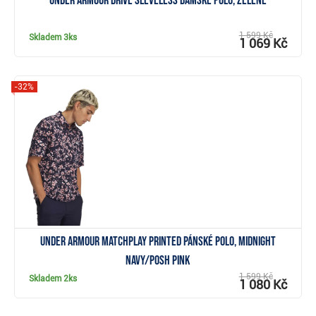
Under Armour Drive Sleveless dámské polo, zelené
1 599 Kč
Skladem
3ks
1 069 Kč
-32%
Zobrazit
Under Armour Matchplay Printed pánské polo, midnight
navy/posh pink
1 599 Kč
Skladem
2ks
1 080 Kč