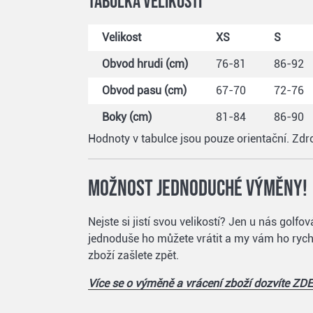
Tabulka velikostí
Velikost
XS
S
Obvod hrudi (cm)
76-81
86-92
Obvod pasu (cm)
67-70
72-76
Boky (cm)
81-84
86-90
Hodnoty v tabulce jsou pouze orientační. Zd
Možnost jednoduché výměny!
Nejste si jistí svou velikostí? Jen u nás gol
jednoduše ho můžete vrátit a my vám ho rychl
zboží zašlete zpět.
Více se o výměně a vrácení zboží dozvíte ZDE