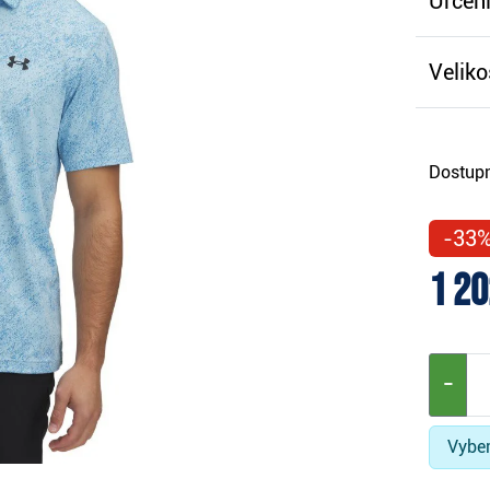
Určení
Veliko
Dostupn
-33
1 20
−
Vyber