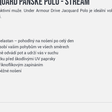
quard pánské polo - stream
 aktivní muže. Under Armour Drive Jacquard Polo je ideální vo
.
% elastan – pohodlný na nošení po celý den
působí vašim pohybům ve všech směrech
ně odvádí pot a udrží vás v suchu
ožku před škodlivými UV paprsky
tříknoflíkovým zapínáním
 běžné nošení