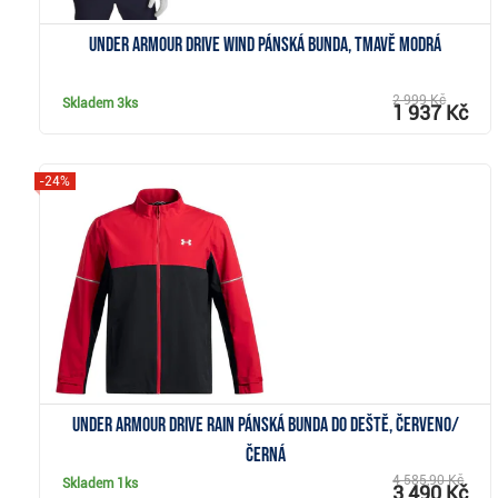
Under Armour Drive Wind pánská bunda, tmavě modrá
2 999 Kč
Skladem
3ks
1 937 Kč
-24%
Zobrazit
Under Armour Drive Rain pánská bunda do deště, červeno/
černá
4 585,90 Kč
Skladem
1ks
3 490 Kč