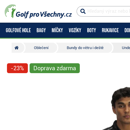
GOLFOVÉ HOLE
BAGY
MÍČKY
VOZÍKY
BOTY
RUKAVICE
DO
Oblečení
Bundy do větru i deště
Unde
-23%
Doprava zdarma