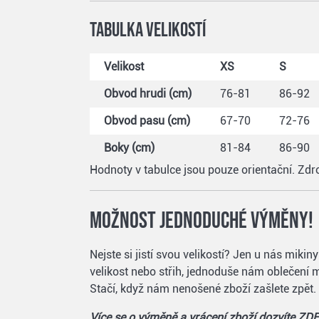
Tabulka velikostí
Velikost
XS
S
Obvod hrudi (cm)
76-81
86-92
Obvod pasu (cm)
67-70
72-76
Boky (cm)
81-84
86-90
Hodnoty v tabulce jsou pouze orientační. Zdr
Možnost jednoduché výměny!
Nejste si jistí svou velikostí? Jen u nás mik
velikost nebo střih, jednoduše nám oblečení m
Stačí, když nám nenošené zboží zašlete zpět.
Více se o výměně a vrácení zboží dozvíte ZDE