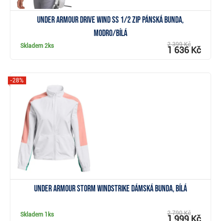
Under Armour Drive Wind SS 1/2 Zip pánská bunda,
modro/bílá
2 399 Kč
Skladem
2ks
1 636 Kč
-28%
Zobrazit
Under Armour Storm Windstrike dámská bunda, bílá
2 790 Kč
Skladem
1ks
1 999 Kč