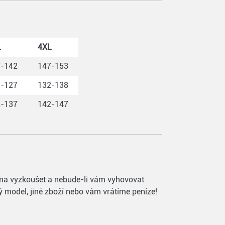
L
4XL
7-142
147-153
1-127
132-138
2-137
142-147
 doma vyzkoušet a nebude-li vám vyhovovat
ý model, jiné zboží nebo vám vrátíme peníze!