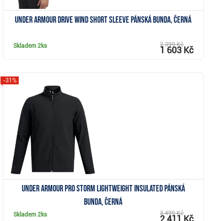
Under Armour Drive Wind Short Sleeve pánská bunda, černá
2 399 Kč
Skladem
2ks
1 603 Kč
-31%
Zobrazit
Under Armour Pro Storm Lightweight Insulated pánská
bunda, černá
3 499 Kč
Skladem
2ks
2 411 Kč