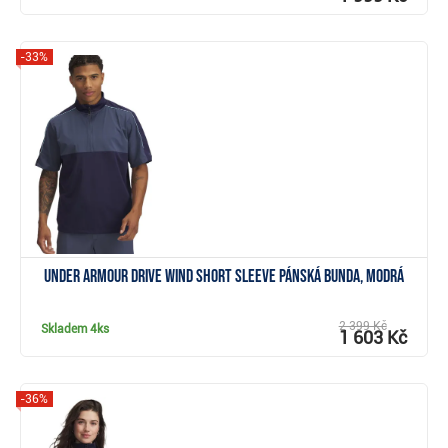
-33%
Zobrazit
Under Armour Drive Wind Short Sleeve pánská bunda, modrá
2 399 Kč
Skladem
4ks
1 603 Kč
-36%
Zobrazit