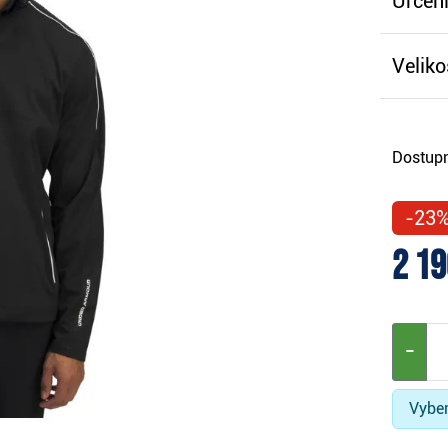
Určení
Veliko
Dostupn
-23
2 19
−
Vyber