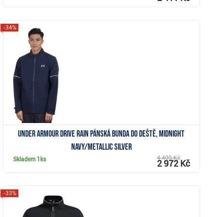
-34%
Zobrazit
Under Armour Drive Rain pánská bunda do deště, midnight
navy/metallic silver
4 499 Kč
Skladem
1ks
2 972 Kč
-33%
Zobrazit