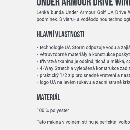
Under Armour Drive Wind
Lehká bunda Under Armour Golf UA Drive Wind
podmínek. S větru- a voděodolnou technologi
Hlavní vlastnosti
- technologie UA Storm odpuzuje vodu a zaji
- větruvzdorné materiály a konstrukce posky
- třívrstvá tkanina je odolná, tichá a měkká, c
- 4-Way Stretch a vylepšená konstrukce zad za
- praktický 1/2 zip pro snadné vrstvení a na
- logo UA na levém rukávu a zadní straně krk
Materiál
100 % polyester
Tato mikina v volném střihu je perfektní volbo