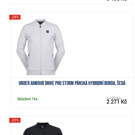
-29%
Zobrazit
Under Armour Drive Pro Storm pánská hybridní bunda, šedá
3 199 Kč
Skladem
1ks
2 271 Kč
-20%
Zobrazit