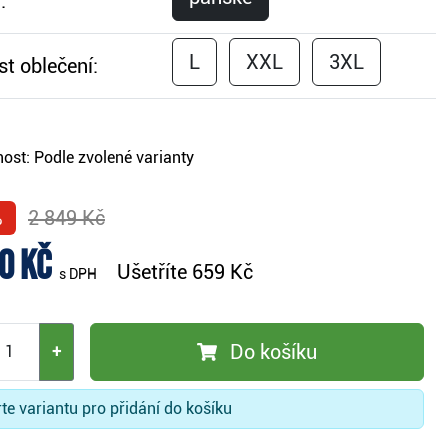
:
L
XXL
3XL
st oblečení:
ost:
Podle zvolené varianty
%
2 849 Kč
0 Kč
Ušetříte
659 Kč
s DPH
Do košíku
+
te variantu pro přidání do košíku