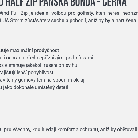
 Half Zip pánská bunda - černá
 Full Zip je ideální volbou pro golfisty, kteří neřeší nepřízn
í UA Storm zůstáváte v suchu a pohodlí, aniž by byla narušena 
šťuje maximální prodyšnost
tují ochranu před nepříznivými podmínkami
ož eliminuje jakékoli rušení při švihu
jišťují lepší pohyblivost
stavitelný gumový lem na spodním okraji
u jako dokonale umístěný detail
u pro všechny, kdo hledají komfort a ochranu, aniž by obětovali 