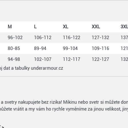
M
L
XL
XXL
3X
96-102
106-112
116-122
127-132
13
80-85
89-94
99-104
109-116
12
94-98
102-107
112-117
122-127
13
oj dat a tabulky underarmour.cz
iny a svetry nakupujete bez rizika! Mikinu nebo svetr si můžete
ůžete vrátit a my vám ho rychle vyměníme za jinou velikost, jin
 >