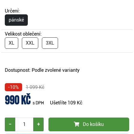
Určení:
pánské
Velikost oblečení:
XL
XXL
3XL
Dostupnost:
Podle zvolené varianty
-10%
1 099 Kč
990 Kč
Ušetříte
109 Kč
s DPH
−
+
Do košíku