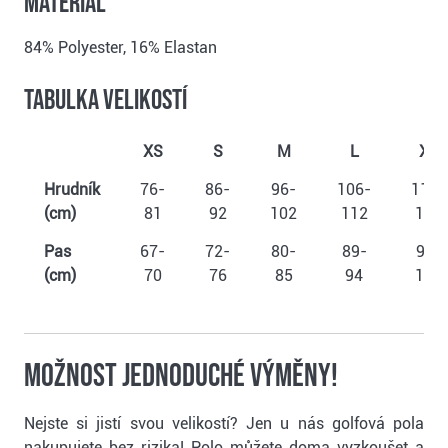
Materiál
84% Polyester, 16% Elastan
Tabulka velikostí
XS
S
M
L
XL
Hrudník
76-
86-
96-
106-
116-
(cm)
81
92
102
112
122
Pas
67-
72-
80-
89-
99-
(cm)
70
76
85
94
104
Možnost jednoduché výměny!
Nejste si jistí svou velikostí? Jen u nás golfová pola
nakupujete bez rizika! Polo můžete doma vyzkoušet a