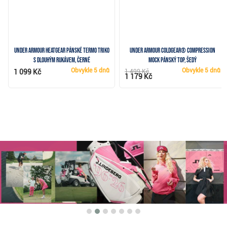
Under Armour HeatGear pánské termo triko
Under Armour ColdGear® Compression
s dlouhým rukávem, černé
Mock pánský top, šedý
Obvykle
5 dnů
Obvykle
5 dnů
1 099 Kč
1 499 Kč
1 179 Kč