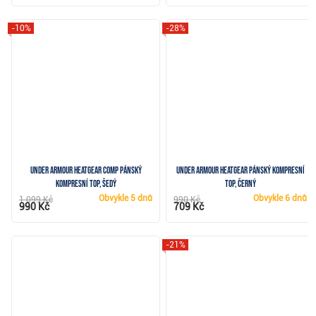
-10%
-28%
Under Armour HeatGear Comp pánský
Under Armour HeatGear pánský kompresní
kompresní top, šedý
top, černý
Obvykle
5 dnů
Obvykle
6 dnů
1 099 Kč
990 Kč
990 Kč
709 Kč
-21%