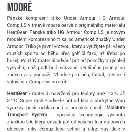
modré
Pánské kompresní triko Under Armour HG Armour
Comp LS v tmavě modré barvě z originálního materiálu
HeatGear. Pánské triko HG Armour Comp LS je novým
modelem kompresního trika od americké značky Under
Armour. Triko je první vrstvou, kterou využijete při všech
druzích sportu od běhu přes golf či fitko, až třeba po
hokej. Použitý materiál odvádí pot od pokožky a rychleji
vysychá, což podtrhují síťované ventilační panely na
zádech a v podpaží. Vhodné pro běh, fotbal, trénink i
volný čas. Compression střih.
HeatGear
- materiál navržený pro teploty mezi 23°C až
37°C. Super rychle odvede pot od těla a poskytne Vám
výrazný pocit ochlazení i v horkých dnech.
Moisture
Transport System
- speciální technologie vyvinutá
značkou UA, která odvádí pot od vašeho těla na povrch
oblečení, díky čemuž lépe schne a udrží vás déle v