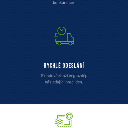
konkurence.
Rychlé odeslání
Skladové zboží nejpozději
následujíci prac. den.