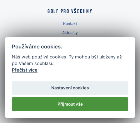
Golf pro všechny
Kontakt
Aktuality
Videa
Používáme cookies.
Prodejna Třinec
Náš web používá cookies. Ty mohou být uloženy až
Golfový slovník
po Vašem souhlasu.
Přečíst více
Nastavení cookies
Nejlépe hodnocený
Přijmout vše
golf shop
v ČR