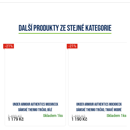
Další produkty ze stejné kategorie
-21%
-21%
Under Armour Authentics Mockneck
Under Armour Authentics Mockneck
dámské thermo tričko, bílé
dámské thermo tričko, tmavě modré
Skladem
1ks
Skladem
1ks
1 499 Kč
1 499 Kč
1 179 Kč
1 190 Kč