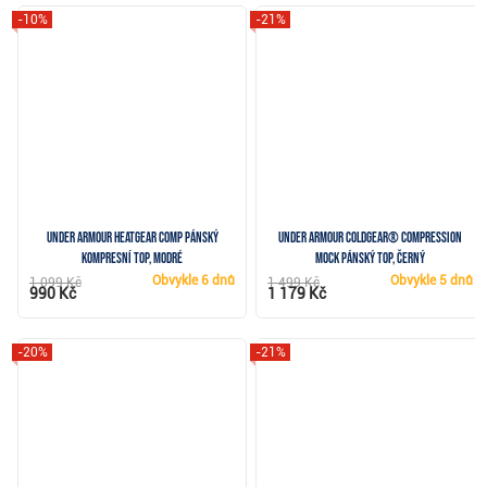
-10%
-21%
Under Armour HeatGear Comp pánský
Under Armour ColdGear® Compression
kompresní top, modré
Mock pánský top, černý
Obvykle
6 dnů
Obvykle
5 dnů
1 099 Kč
1 499 Kč
990 Kč
1 179 Kč
-20%
-21%