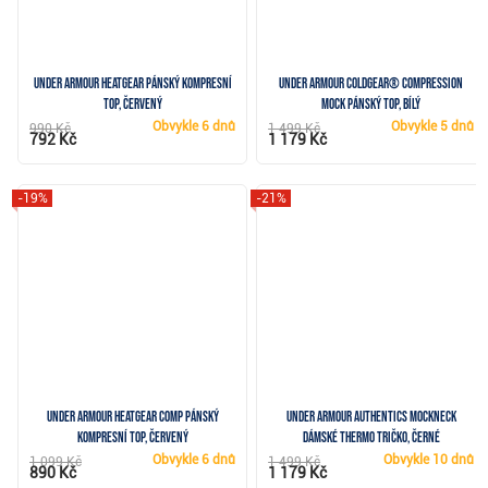
Under Armour HeatGear pánský kompresní
Under Armour ColdGear® Compression
top, červený
Mock pánský top, bílý
Obvykle
6 dnů
Obvykle
5 dnů
990 Kč
1 499 Kč
792 Kč
1 179 Kč
-19%
-21%
Under Armour HeatGear Comp pánský
Under Armour Authentics Mockneck
kompresní top, červený
dámské thermo tričko, černé
Obvykle
6 dnů
Obvykle
10 dnů
1 099 Kč
1 499 Kč
890 Kč
1 179 Kč