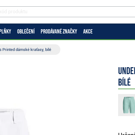
PLŇKY
OBLEČENÍ
PRODÁVANÉ ZNAČKY
AKCE
 Printed dámské kraťasy, bílé
Unde
bílé