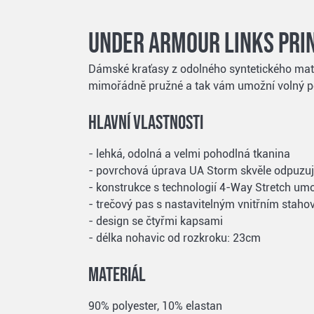
Under Armour Links Prin
Dámské kraťasy z odolného syntetického mater
mimořádně pružné a tak vám umožní volný poh
Hlavní vlastnosti
- lehká, odolná a velmi pohodlná tkanina
- povrchová úprava UA Storm skvěle odpuzuje
- konstrukce s technologií 4-Way Stretch umo
- trečový pas s nastavitelným vnitřním staho
- design se čtyřmi kapsami
- délka nohavic od rozkroku: 23cm
Materiál
90% polyester, 10% elastan