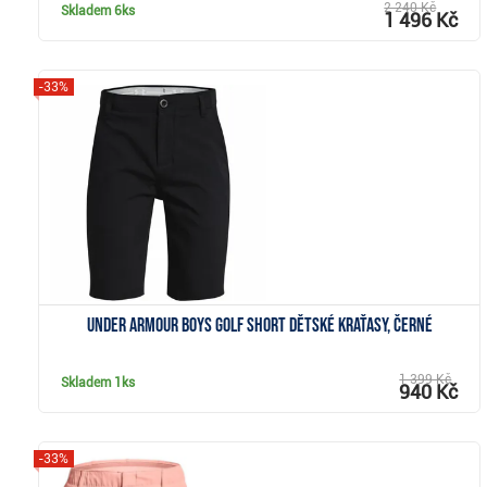
2 240 Kč
Skladem
6ks
1 496 Kč
-33%
Zobrazit
Under Armour Boys Golf Short dětské kraťasy, černé
1 399 Kč
Skladem
1ks
940 Kč
-33%