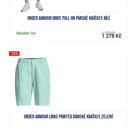
Under Armour Drive Pull-On pánské kraťasy, bílé
1 799 Kč
Skladem
1ks
1 278 Kč
-33%
Zobrazit
Under Armour Links Printed dámské kraťasy, zelené