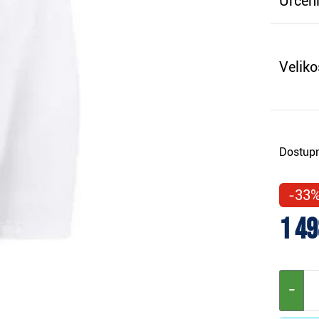
Určení
Veliko
Dostupn
-33
1 49
−