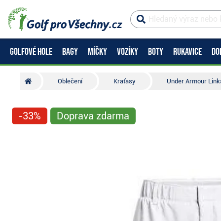
GOLFOVÉ HOLE
BAGY
MÍČKY
VOZÍKY
BOTY
RUKAVICE
DO
Oblečení
Kraťasy
Under Armour Links
-33%
Doprava zdarma