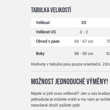
Tabulka velikostí
Velikost
XS
Velikost US
0 - 2
Obvod v pase
65 - 67 cm
70
Boky
88 - 90 cm
93
Hodnoty v tabulce jsou pouze orientační. Zdr
Možnost jednoduché výměny!
Nejste si jistí svou velikostí? Jen u nás kra
jednoduše je můžete vrátit a my vám je rychle 
nenošené zboží zašlete zpět.