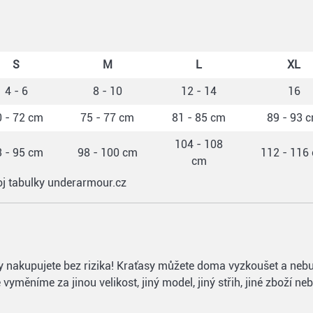
S
M
L
XL
4 - 6
8 - 10
12 - 14
16
 - 72 cm
75 - 77 cm
81 - 85 cm
89 - 93 
104 - 108
 - 95 cm
98 - 100 cm
112 - 116
cm
oj tabulky underarmour.cz
ťasy nakupujete bez rizika! Kraťasy můžete doma vyzkoušet a nebu
vyměníme za jinou velikost, jiný model, jiný střih, jiné zboží n