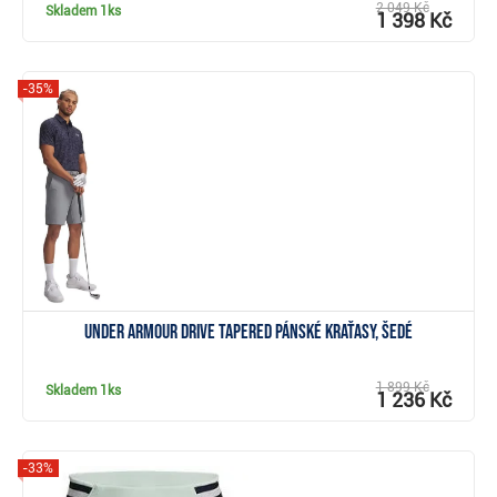
2 049 Kč
Skladem
1ks
1 398 Kč
-35%
Zobrazit
Under Armour Drive Tapered pánské kraťasy, šedé
1 899 Kč
Skladem
1ks
1 236 Kč
-33%