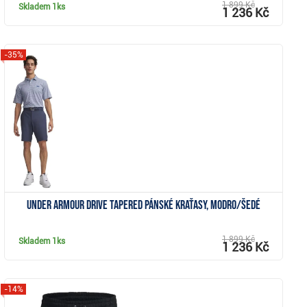
1 899 Kč
Skladem
1ks
1 236 Kč
-35%
Zobrazit
Under Armour Drive Tapered pánské kraťasy, modro/šedé
1 899 Kč
Skladem
1ks
1 236 Kč
-14%