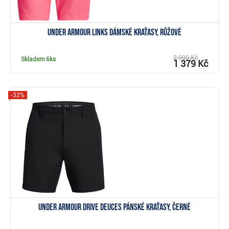
Under Armour Links dámské kraťasy, růžové
2 090 Kč
Skladem
6ks
1 379 Kč
-32%
Zobrazit
Under Armour Drive Deuces pánské kraťasy, černé