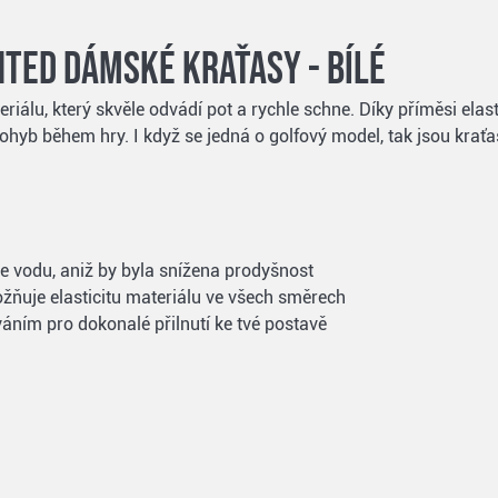
ted dámské kraťasy - bílé
iálu, který skvěle odvádí pot a rychle schne. Díky příměsi elas
yb během hry. I když se jedná o golfový model, tak jsou kraťas
 vodu, aniž by byla snížena prodyšnost
žňuje elasticitu materiálu ve všech směrech
váním pro dokonalé přilnutí ke tvé postavě