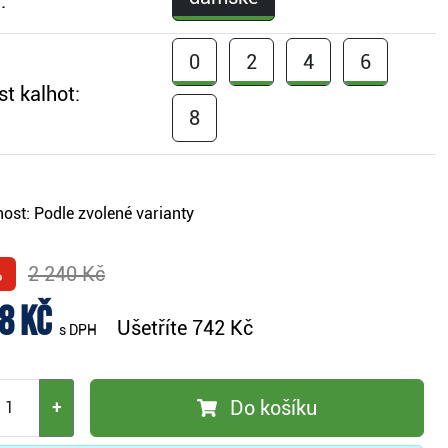
:
0
2
4
6
st kalhot:
8
ost:
Podle zvolené varianty
%
2 240 Kč
8 Kč
Ušetříte
742 Kč
s DPH
Do košíku
+