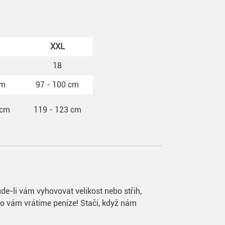
XXL
18
cm
97 - 100 cm
 cm
119 - 123 cm
de-li vám vyhovovat velikost nebo střih,
ebo vám vrátíme peníze! Stačí, když nám