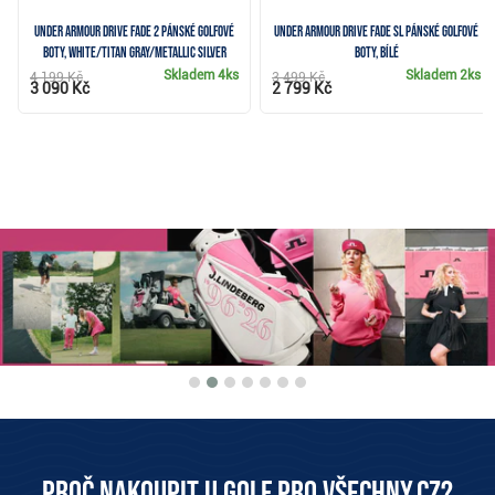
Under Armour Drive Fade 2 pánské golfové
Under Armour Drive Fade SL pánské golfové
boty, white/titan gray/metallic silver
boty, bílé
Skladem
4ks
Skladem
2ks
4 199 Kč
3 499 Kč
3 090 Kč
2 799 Kč
Proč nakoupit u Golf pro všechny.cz?