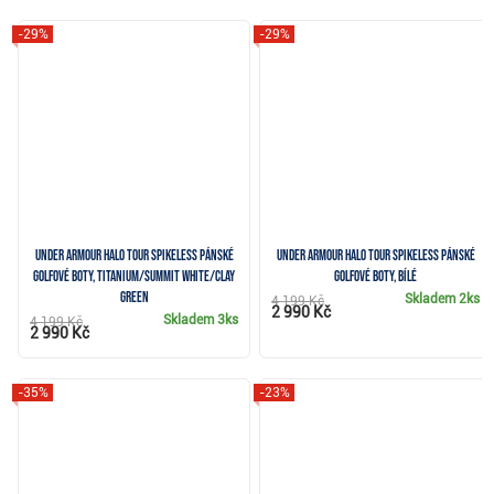
-29%
-29%
Under Armour Halo Tour Spikeless pánské
Under Armour Halo Tour Spikeless pánské
golfové boty, titanium/summit white/clay
golfové boty, bílé
green
Skladem
2ks
4 199 Kč
2 990 Kč
Skladem
3ks
4 199 Kč
2 990 Kč
-35%
-23%