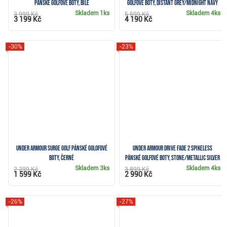
pánské golfové boty, bílé
golfové boty, distant grey/midnight navy
Skladem
1ks
Skladem
4ks
3 999 Kč
5 599 Kč
3 199 Kč
4 190 Kč
-30%
-23%
Under Armour Surge Golf pánské golofové
Under Armour Drive Fade 2 Spikeless
boty, černé
pánské golfové boty, stone/metallic silver
Skladem
3ks
Skladem
4ks
2 299 Kč
3 899 Kč
1 599 Kč
2 990 Kč
-26%
-27%