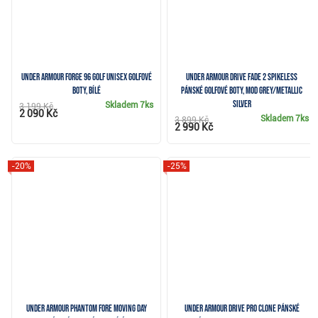
Under Armour Forge 96 Golf unisex golfové
Under Armour Drive Fade 2 Spikeless
boty, bílé
pánské golfové boty, mod grey/metallic
silver
Skladem
7ks
3 199 Kč
2 090 Kč
Skladem
7ks
3 899 Kč
2 990 Kč
-20%
-25%
Under Armour Phantom Fore Moving Day
Under Armour Drive Pro Clone pánské