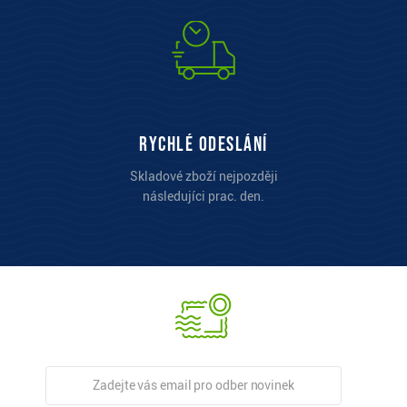
Rychlé odeslání
Skladové zboží nejpozději
následujíci prac. den.