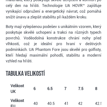
celý den na hřišti. Technologie UA HOVR™ zajišťuje
vynikající odpružení a energetický návrat, což pomáhá
snížit únavu a zlepšit stabilitu při každém kroku.
Boty mají vylepšenou podešev s unikátním vzorem, který
poskytuje skvélé uchopení a trakci na různých typech
povrchů. Voděodolná konstrukce chrání nohy před
vlhkostí, což je ideální pro hraní v deštivých
podmínkách. UA Phantom Fore jsou skvélé pro golfisty,
kteří hledají maximální pohodlí, stabilitu a moderní
vzhled na hřišti.
Tabulka velikostí
Velikost
6
6.5
7
7.5
8
UK
Velikost
40
40.5
41
42
42.5
EU