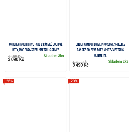
Under Armour Drive Fade 2 pánské golfové
Under Armour Drive Pro Clone Spikeles
boty, mod gray/steel/metallic silver
pánské golfové boty, white/mettalic
gunmetal
Skladem
3ks
4 199 Kč
3 090 Kč
Skladem
2ks
4 799 Kč
3 490 Kč
-26%
-20%