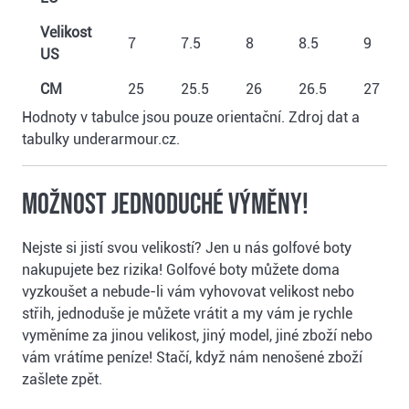
Velikost
7
7.5
8
8.5
9
US
CM
25
25.5
26
26.5
27
Hodnoty v tabulce jsou pouze orientační. Zdroj dat a
tabulky underarmour.cz.
Možnost jednoduché výměny!
Nejste si jistí svou velikostí? Jen u nás golfové boty
nakupujete bez rizika! Golfové boty můžete doma
vyzkoušet a nebude-li vám vyhovovat velikost nebo
střih, jednoduše je můžete vrátit a my vám je rychle
vyměníme za jinou velikost, jiný model, jiné zboží nebo
vám vrátíme peníze! Stačí, když nám nenošené zboží
zašlete zpět.