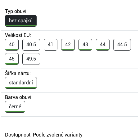
Typ obuvi:
bez spajků
Velikost EU:
40
40.5
41
42
43
44
44.5
45
49.5
Šířka nártu:
standardní
Barva obuvi:
černé
Dostupnost:
Podle zvolené varianty