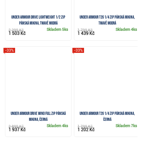
Under Armour Drive Lightweight 1/2 Zip
Under Armour T2G 1/4 Zip pánská mikina,
pánská mikina, tmavě modrá
tmavě modrá
Skladem
5ks
Skladem
4ks
2 299 Kč
1 799 Kč
1 503 Kč
1 439 Kč
-33%
-33%
Under Armour Drive Wind Full Zip pánská
Under Armour T2G 1/4 Zip pánská mikina,
mikina, černá
černá
Skladem
4ks
Skladem
7ks
2 899 Kč
1 799 Kč
1 937 Kč
1 202 Kč