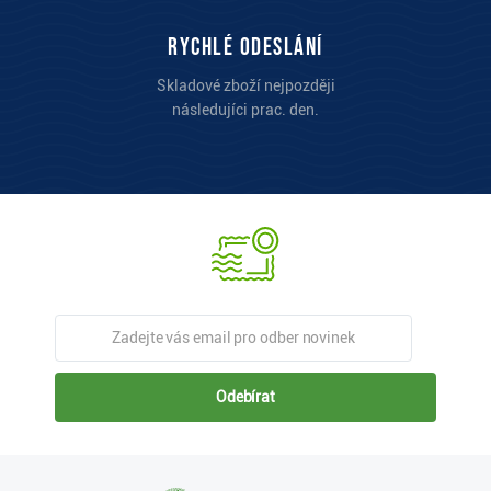
Rychlé odeslání
Skladové zboží nejpozději
následujíci prac. den.
Odebírat