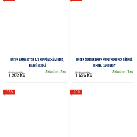
Under Armour T2G 1/4 Zip pánská mikina,
Under Armour Drive SweaterFleece pánská
tmavě modrá
mikina, dark grey
Skladem
2ks
Skladem
1ks
1 799 Kč
2 399 Kč
1 202 Kč
1 636 Kč
-35%
-20%