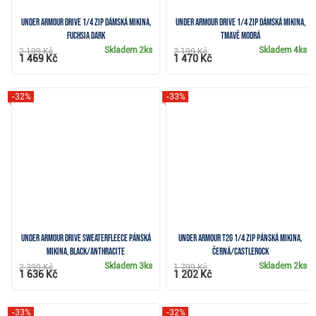
Under Armour Drive 1/4 Zip dámská mikina,
Under Armour Drive 1/4 Zip dámská mikina,
fuchsia dark
tmavě modrá
Skladem
2ks
Skladem
4ks
2 199 Kč
2 199 Kč
1 469 Kč
1 470 Kč
-32%
-33%
Under Armour Drive SweaterFleece pánská
Under Armour T2G 1/4 Zip pánská mikina,
mikina, black/anthracite
černá/castlerock
Skladem
3ks
Skladem
2ks
2 399 Kč
1 799 Kč
1 636 Kč
1 202 Kč
-33%
-32%