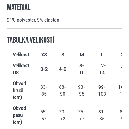
Materiál
91% polyester, 9% elastan
Tabulka velikostí
Velikost
XS
S
M
L
XL
Velikost
8-
12-
0-2
4-6
16
US
10
14
Obvod
83-
88-
93-
99-
107-
hrudi
85
90
95
103
110
(cm)
Obvod
65-
70-
75-
81-
89-
pasu
67
72
77
85
93
(cm)