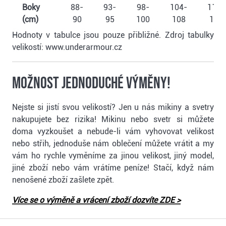
Boky
88-
93-
98-
104-
112-
(cm)
90
95
100
108
116
Hodnoty v tabulce jsou pouze přibližné. Zdroj tabulky
velikostí: www.underarmour.cz
Možnost jednoduché výměny!
Nejste si jistí svou velikostí? Jen u nás mikiny a svetry
nakupujete bez rizika! Mikinu nebo svetr si můžete
doma vyzkoušet a nebude-li vám vyhovovat velikost
nebo střih, jednoduše nám oblečení můžete vrátit a my
vám ho rychle vyměníme za jinou velikost, jiný model,
jiné zboží nebo vám vrátíme peníze! Stačí, když nám
nenošené zboží zašlete zpět.
Více se o výměně a vrácení zboží dozvíte ZDE >