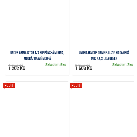
Under Armour T2G 1/4 Zip pánská mikina,
Under Armour Drive Full Zip HD dámská
modrá/tmavě modrá
mikina, silica green
Skladem
5ks
Skladem
2ks
1 799 Kč
2 399 Kč
1 202 Kč
1 603 Kč
-33%
-33%