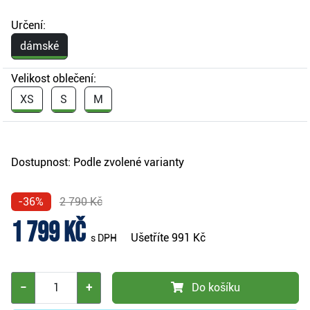
Určení:
dámské
Velikost oblečení:
XS
S
M
Dostupnost:
Podle zvolené varianty
-36%
2 790 Kč
1 799 Kč
Ušetříte
991 Kč
s DPH
−
+
Do košíku