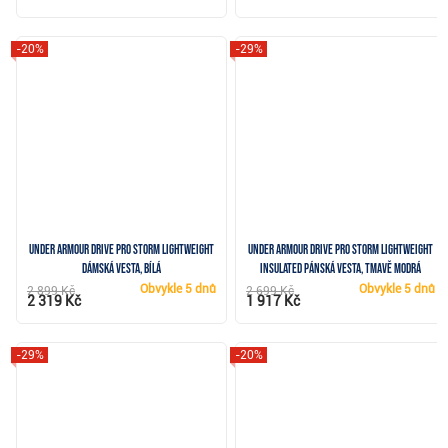
-20%
-29%
Under Armour Drive Pro Storm Lightweight
Under Armour Drive Pro Storm Lightweight
dámská vesta, bílá
Insulated pánská vesta, tmavě modrá
Obvykle
5 dnů
Obvykle
5 dnů
2 899 Kč
2 699 Kč
2 319 Kč
1 917 Kč
-29%
-20%