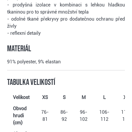
- prodyšná izolace v kombinaci s lehkou hladkou
tkaninou pro to správné množství tepla
- odolné tkané překryvy pro dodatečnou ochranu před
živly
- reflexní detaily
Materiál
91% polyester, 9% elastan
Tabulka velikostí
Velikost
XS
S
M
L
XL
Obvod
76-
86-
96-
106-
116-
hrudi
81
92
102
112
122
(cm)