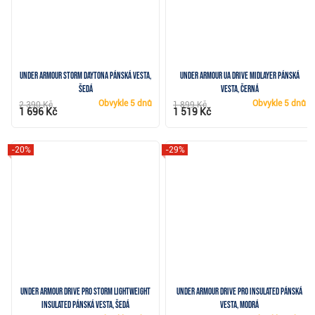
Under Armour Storm Daytona pánská vesta,
Under Armour UA Drive Midlayer pánská
šedá
vesta, černá
Obvykle
5 dnů
Obvykle
5 dnů
2 390 Kč
1 899 Kč
1 696 Kč
1 519 Kč
-20%
-29%
Under Armour Drive Pro Storm Lightweight
Under Armour Drive Pro Insulated pánská
Insulated pánská vesta, šedá
vesta, modrá