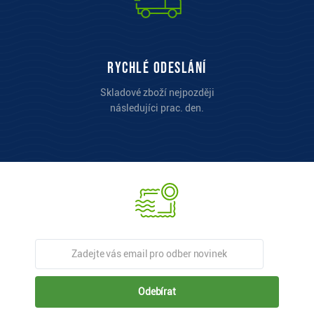
Rychlé odeslání
Skladové zboží nejpozději
následujíci prac. den.
Odebírat