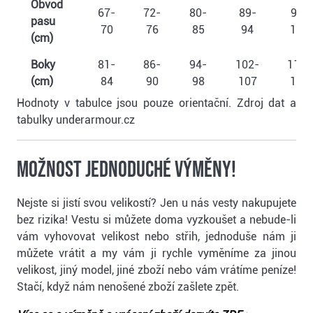
Obvod
67-
72-
80-
89-
99-
pasu
70
76
85
94
104
(cm)
Boky
81-
86-
94-
102-
112-
(cm)
84
90
98
107
117
Hodnoty v tabulce jsou pouze orientační. Zdroj dat a
tabulky underarmour.cz
Možnost jednoduché výměny!
Nejste si jistí svou velikostí? Jen u nás vesty nakupujete
bez rizika! Vestu si můžete doma vyzkoušet a nebude-li
vám vyhovovat velikost nebo střih, jednoduše nám ji
můžete vrátit a my vám ji rychle vyměníme za jinou
velikost, jiný model, jiné zboží nebo vám vrátíme peníze!
Stačí, když nám nenošené zboží zašlete zpět.