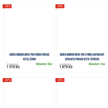
-35%
-30%
Under Armour Drive Pro Hybrid pánská
Under Armour Drive Pro Storm Lightweight
vesta, černá
Insulated pánská vesta, červená
Skladem
3ks
Skladem
1ks
2 399 Kč
2 699 Kč
1 570 Kč
1 879 Kč
-32%
-35%