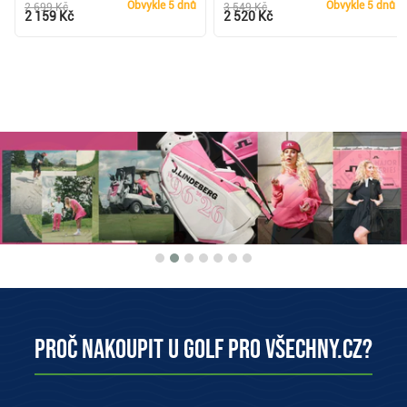
Obvykle
5 dnů
Obvykle
5 dnů
2 699 Kč
3 549 Kč
2 159 Kč
2 520 Kč
Proč nakoupit u Golf pro všechny.cz?