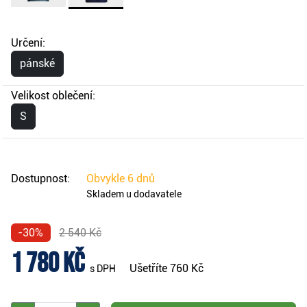
Určení:
pánské
Velikost oblečení:
S
Dostupnost:
Obvykle
6 dnů
Skladem u dodavatele
-30%
2 540 Kč
1 780 Kč
Ušetříte
760 Kč
s DPH