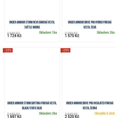
Under Armour Storm Revo dámská vesta,
Under Armour Drive Pro Hybrid pánská
světle modrá
vesta, šedá
Skladem
1ks
Skladem
2ks
2 540 Kč
2 399 Kč
1 724 Kč
1 570 Kč
-33%
-29%
Under Armour Storm Daytona pánská vesta,
Under Armour Drive Pro Insulated pánská
black/static blue
vesta, černá
Skladem
2ks
Obvykle
5 dnů
2 540 Kč
3 549 Kč
1 697 Kč
2 520 Kč