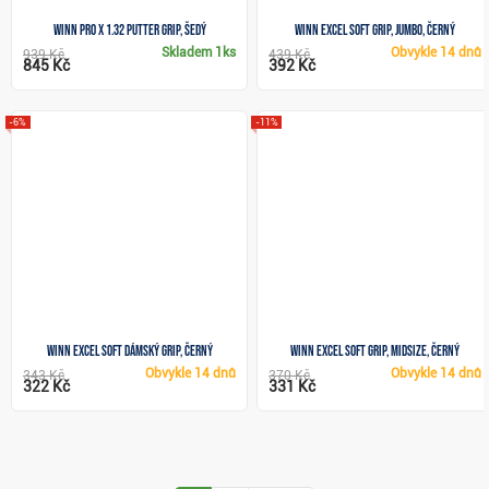
Winn Pro X 1.32 putter grip, šedý
Winn Excel Soft grip, Jumbo, černý
Skladem
1ks
Obvykle
14 dnů
939 Kč
439 Kč
845 Kč
392 Kč
-6%
-11%
Winn Excel Soft dámský grip, černý
Winn Excel Soft grip, Midsize, černý
Obvykle
14 dnů
Obvykle
14 dnů
343 Kč
370 Kč
322 Kč
331 Kč