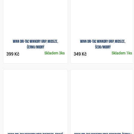
Winn Dri-Tac WinnDry grip, MIDSIZE,
Winn Dri-Tac WinnDry grip, MIDSIZE,
černo/modrý
šedo/modrý
Skladem
3ks
Skladem
1ks
399 Kč
349 Kč