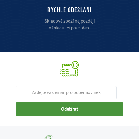
Rychlé odeslání
Skladové zboží nejpozději
následujíci prac. den.
Odebírat