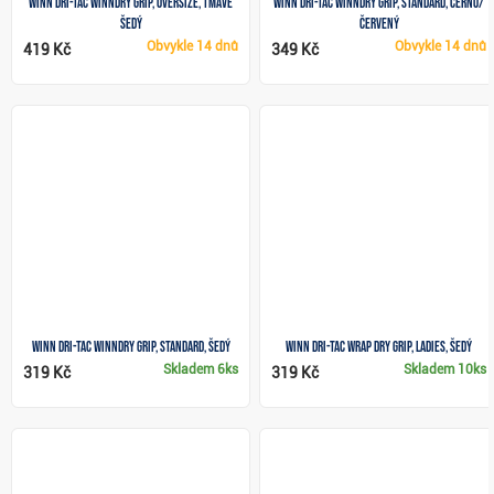
Winn Dri-Tac WinnDry grip, OVERSIZE, tmavě
Winn Dri-Tac WinnDry grip, Standard, černo/
šedý
červený
Obvykle
14 dnů
Obvykle
14 dnů
419 Kč
349 Kč
Winn Dri-Tac WinnDry grip, STANDARD, šedý
Winn Dri-Tac Wrap Dry grip, Ladies, šedý
Skladem
6ks
Skladem
10ks
319 Kč
319 Kč