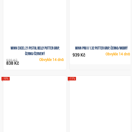
Winn Excel 21 Pistol Belly putter grip,
Winn Pro X 1.32 putter grip, černo/modrý
černo/červený
Obvykle
14 dnů
939 Kč
Obvykle
14 dnů
939 Kč
838 Kč
-10%
-11%