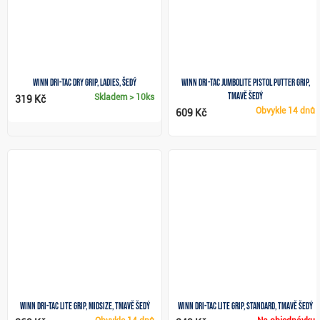
Winn Dri-Tac Dry grip, Ladies, šedý
Winn Dri-Tac JumboLite Pistol putter grip,
tmavě šedý
Skladem
> 10ks
319 Kč
Obvykle
14 dnů
609 Kč
Winn Dri-Tac Lite grip, Midsize, tmavě šedý
Winn Dri-Tac Lite grip, Standard, tmavě šedý