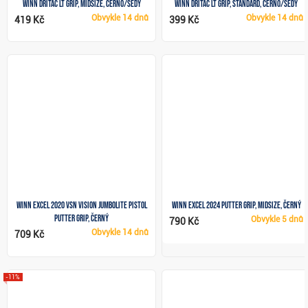
Winn DriTac LT grip, MIDSIZE, černo/šedý
Winn DriTac LT grip, STANDARD, černo/šedý
Obvykle
14 dnů
Obvykle
14 dnů
419 Kč
399 Kč
Winn Excel 2020 VSN Vision JumboLite Pistol
Winn Excel 2024 Putter Grip, MIDSIZE, černý
Putter grip, černý
Obvykle
5 dnů
790 Kč
Obvykle
14 dnů
709 Kč
-11%