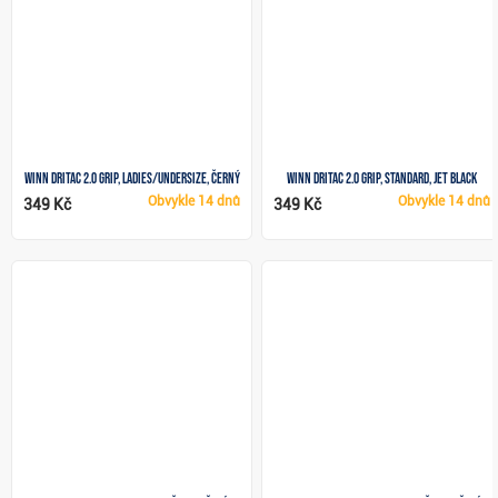
Winn DriTac 2.0 grip, Ladies/Undersize, černý
Winn DriTac 2.0 grip, STANDARD, jet black
Obvykle
14 dnů
Obvykle
14 dnů
349 Kč
349 Kč