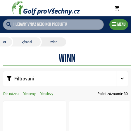
Menu
Výrobci
Winn
Winn
Filtrování
Dle názvu
Dle ceny
Dle slevy
Počet záznamů:
30