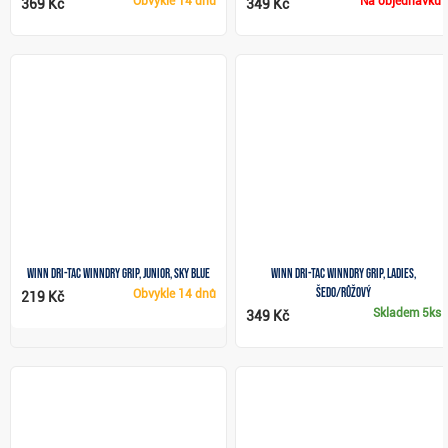
Obvykle
14 dnů
Na objednávku
369 Kč
349 Kč
Winn Dri-Tac WinnDry grip, JUNIOR, sky blue
Winn Dri-Tac WinnDry grip, Ladies,
šedo/růžový
Obvykle
14 dnů
219 Kč
Skladem
5ks
349 Kč