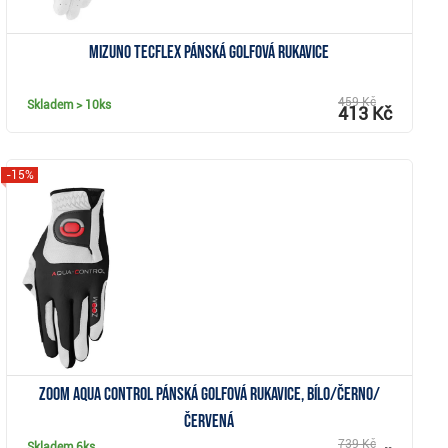
Mizuno TecFlex pánská golfová rukavice
459 Kč
Skladem
> 10ks
413 Kč
-15%
Zobrazit
Zoom Aqua Control pánská golfová rukavice, bílo/černo/
červená
739 Kč
Skladem
6ks