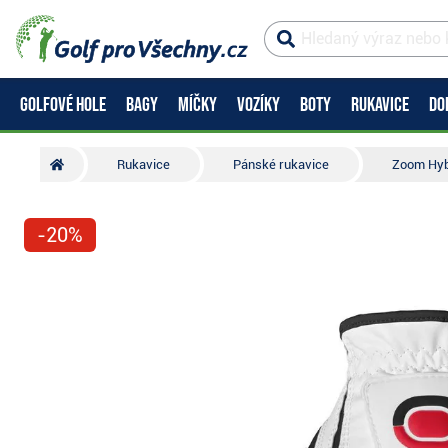
GOLFOVÉ HOLE
BAGY
MÍČKY
VOZÍKY
BOTY
RUKAVICE
DO
Rukavice
Pánské rukavice
Zoom Hybr
-20%