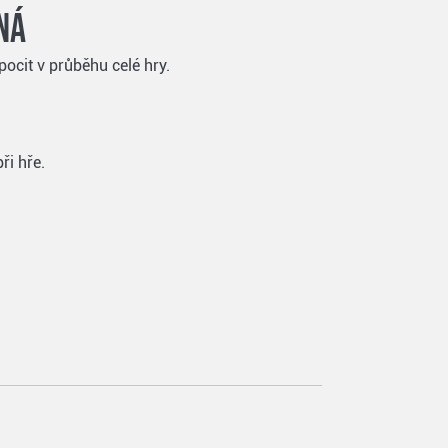
ná
pocit v průběhu celé hry.
ři hře.