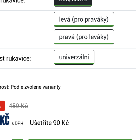
rukavice:
levá (pro praváky)
pravá (pro leváky)
univerzální
st rukavice:
ost:
Podle zvolené varianty
%
459 Kč
 Kč
Ušetříte
90 Kč
s DPH