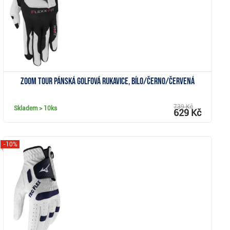
Zoom Tour pánská golfová rukavice, bílo/černo/červená
739 Kč
Skladem
> 10ks
629 Kč
-10%
Zobrazit