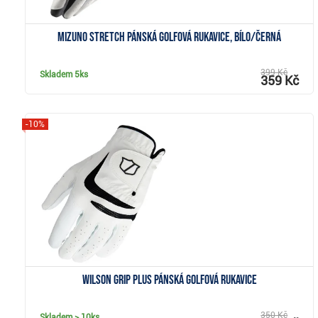
Mizuno Stretch pánská golfová rukavice, bílo/černá
399 Kč
Skladem
5ks
359 Kč
-10%
Zobrazit
Wilson Grip Plus pánská golfová rukavice
350 Kč
Skladem
> 10ks