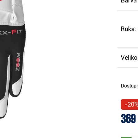
Barva 
Ruka:
Veliko
Dostupn
-20
369