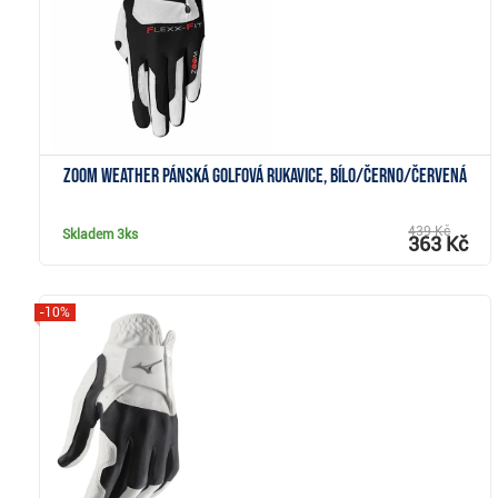
Zoom Weather pánská golfová rukavice, bílo/černo/červená
439 Kč
Skladem
3ks
363 Kč
-10%
Zobrazit