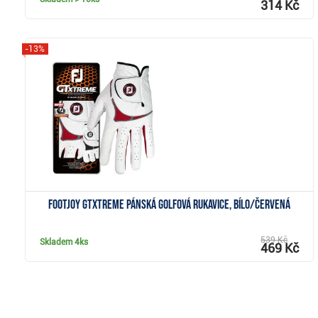
314 Kč
-13%
Zobrazit
FootJoy GTxtreme pánská golfová rukavice, bílo/červená
539 Kč
Skladem
4ks
469 Kč