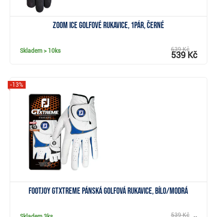
Zoom ICE golfové rukavice, 1pár, černé
639 Kč
Skladem
> 10ks
539 Kč
-13%
Zobrazit
FootJoy GTxtreme pánská golfová rukavice, bílo/modrá
539 Kč
Skladem
3ks