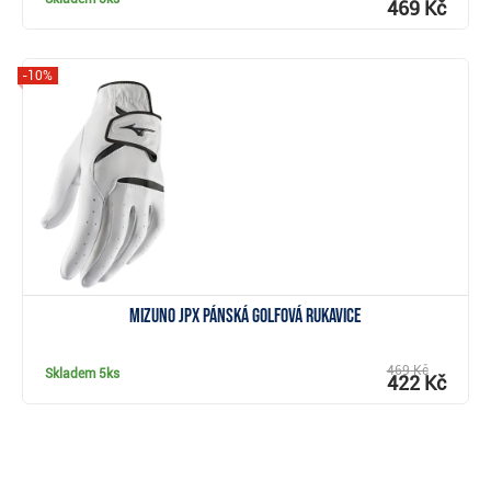
469 Kč
-10%
Zobrazit
Mizuno JPX pánská golfová rukavice
469 Kč
Skladem
5ks
422 Kč