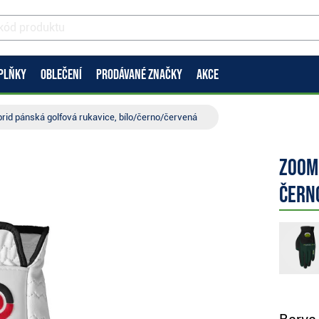
PLŇKY
OBLEČENÍ
PRODÁVANÉ ZNAČKY
AKCE
id pánská golfová rukavice, bílo/černo/červená
Zoom 
čern