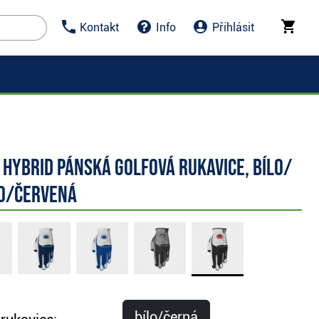
Kontakt
Info
Přihlásit
Hybrid pánská golfová rukavice, bílo/
o/červená
bílo/černá