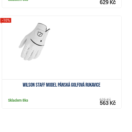
629 Kč
-10%
Zobrazit
Wilson Staff Model pánská golfová rukavice
625 Kč
Skladem
8ks
563 Kč