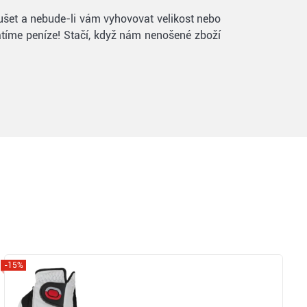
oušet a nebude-li vám vyhovovat velikost nebo
vrátíme peníze! Stačí, když nám nenošené zboží
-15%
Zobrazit