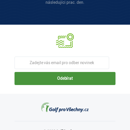
následujíci prac. den.
Odebírat