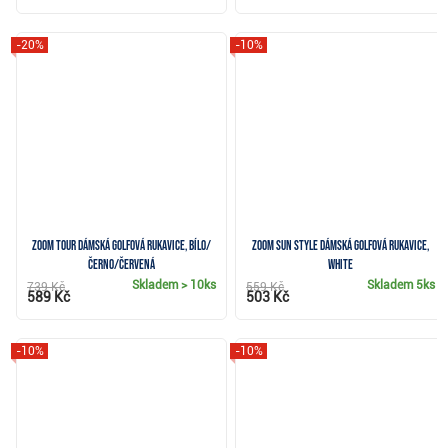
-20%
-10%
Zoom Tour dámská golfová rukavice, bílo/
Zoom Sun Style dámská golfová rukavice,
černo/červená
white
Skladem
> 10ks
Skladem
5ks
739 Kč
559 Kč
589 Kč
503 Kč
-10%
-10%