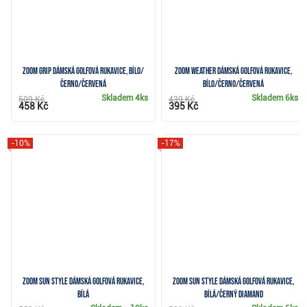
Zoom Grip dámská golfová rukavice, bílo/
Zoom Weather dámská golfová rukavice,
černo/červená
bílo/černo/červená
Skladem
4ks
Skladem
6ks
509 Kč
439 Kč
458 Kč
395 Kč
-10%
-17%
Zoom Sun Style dámská golfová rukavice,
Zoom Sun Style dámská golfová rukavice,
bílá
bílá/černý diamand