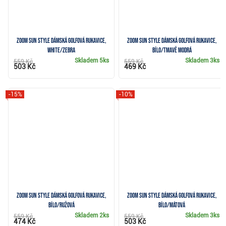
Zoom Sun Style dámská golfová rukavice,
Zoom Sun Style dámská golfová rukavice,
white/zebra
bílo/tmavě modrá
Skladem
5ks
Skladem
3ks
559 Kč
559 Kč
503 Kč
469 Kč
-15%
-10%
Zoom Sun Style dámská golfová rukavice,
Zoom Sun Style dámská golfová rukavice,
bílo/ružová
bílo/mátová
Skladem
2ks
Skladem
3ks
559 Kč
559 Kč
474 Kč
503 Kč