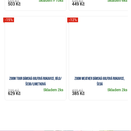
Skladem
> 10ks
Skladem
6ks
559 Kč
539 Kč
503 Kč
449 Kč
-15%
-12%
Zoom Tour dámská golfová rukavice, bílo/
Zoom Weather dámská golfová rukavice,
šedo/limetková
šedá
Skladem
2ks
Skladem
2ks
739 Kč
439 Kč
629 Kč
385 Kč