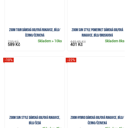
Zoom Tour dámská golfová rukavice, bílo/
Zoom Sun Style Powernet dámská golfová
černo/červená
rukavice, bílo/broskvová
Skladem
> 10ks
Skladem
8ks
739 Kč
445,45 Kč
589 Kč
401 Kč
-10%
-22%
Zoom Sun Style dámská golfová rukavice,
Zoom Hybrid dámská golfová rukavice, bílo/
bílo/šedá
černo/červená