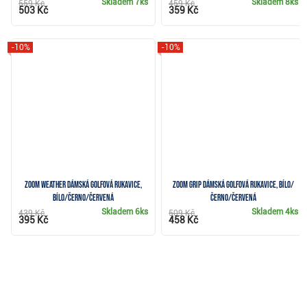
Skladem
7ks
Skladem
8ks
559 Kč
459 Kč
503 Kč
359 Kč
-10%
-10%
Zoom Weather dámská golfová rukavice,
Zoom Grip dámská golfová rukavice, bílo/
bílo/černo/červená
černo/červená
Skladem
6ks
Skladem
4ks
439 Kč
509 Kč
395 Kč
458 Kč