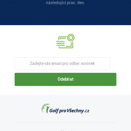
následujíci prac. den.
Odebírat