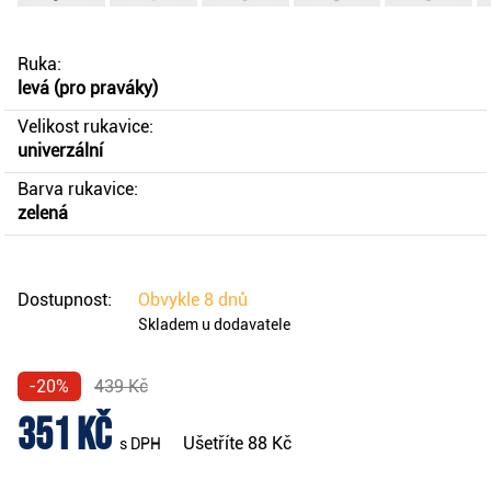
Ruka:
levá (pro praváky)
Velikost rukavice:
univerzální
Barva rukavice:
zelená
Dostupnost:
Obvykle
8 dnů
Skladem u dodavatele
-20%
439 Kč
351 Kč
Ušetříte
88 Kč
s DPH