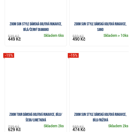
Zoom Sun Style dámská golfová rukavice,
Zoom Sun Style dámská golfová rukavice,
bílá/černý diamand
sand
Skladem
6ks
Skladem
> 10ks
539 Kč
559 Kč
449 Kč
490 Kč
-15%
-15%
Zoom Tour dámská golfová rukavice, bílo/
Zoom Sun Style dámská golfová rukavice,
šedo/limetková
bílo/ružová
Skladem
2ks
Skladem
2ks
739 Kč
559 Kč
629 Kč
474 Kč