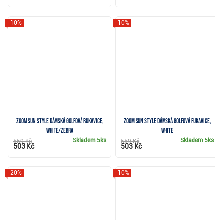
-10%
-10%
Zoom Sun Style dámská golfová rukavice,
Zoom Sun Style dámská golfová rukavice,
white/zebra
white
Skladem
5ks
Skladem
5ks
559 Kč
559 Kč
503 Kč
503 Kč
-20%
-10%