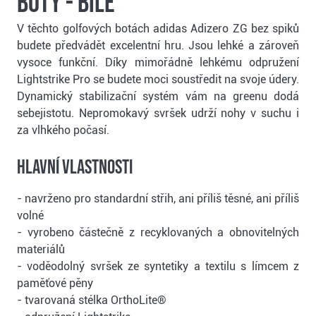
boty - bílé
V těchto golfových botách adidas Adizero ZG bez spiků
budete předvádět excelentní hru. Jsou lehké a zároveň
vysoce funkční. Díky mimořádně lehkému odpružení
Lightstrike Pro se budete moci soustředit na svoje údery.
Dynamický stabilizační systém vám na greenu dodá
sebejistotu. Nepromokavý svršek udrží nohy v suchu i
za vlhkého počasí.
Hlavní vlastnosti
- navrženo pro standardní střih, ani příliš těsné, ani příliš
volné
- vyrobeno částečně z recyklovaných a obnovitelných
materiálů
- voděodolný svršek ze syntetiky a textilu s límcem z
paměťové pěny
- tvarovaná stélka OrthoLite®