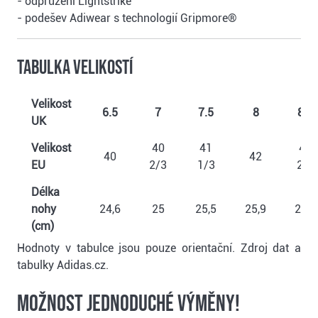
- odpružení Lightstrike
- podešev Adiwear s technologií Gripmore®
Tabulka velikostí
Velikost
6.5
7
7.5
8
8.5
UK
Velikost
40
41
42
40
42
EU
2/3
1/3
2/3
Délka
nohy
24,6
25
25,5
25,9
26,3
(cm)
Hodnoty v tabulce jsou pouze orientační. Zdroj dat a
tabulky Adidas.cz.
Možnost jednoduché výměny!