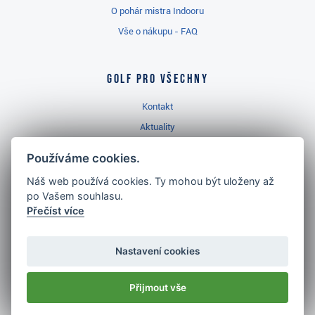
O pohár mistra Indooru
Vše o nákupu - FAQ
Golf pro všechny
Kontakt
Aktuality
Videa
Používáme cookies.
Prodejna Třinec
Náš web používá cookies. Ty mohou být uloženy až
Golfový slovník
po Vašem souhlasu.
Přečíst více
Nastavení cookies
Nejlépe hodnocený
golf shop
Přijmout vše
v ČR