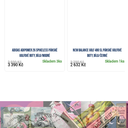
Adidas Adipower 26 Spikeless pánské
New Balance Golf 480 SL pánské golfové
golfové boty, bílo/modré
boty, bílo/černé
Skladem
3ks
Skladem
1ks
3 599 Kč
3 290 Kč
3 390 Kč
2 632 Kč