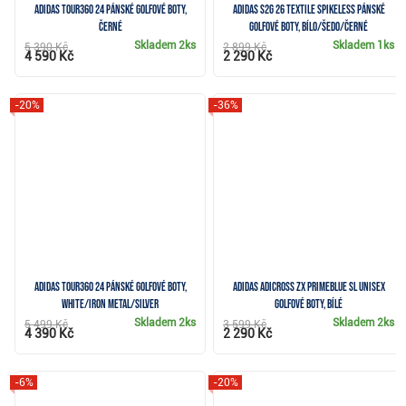
Adidas Tour360 24 pánské golfové boty,
Adidas S2G 26 Textile Spikeless pánské
černé
golfové boty, bílo/šedo/černé
Skladem
2ks
Skladem
1ks
5 390 Kč
2 899 Kč
4 590 Kč
2 290 Kč
-20%
-36%
Adidas Tour360 24 pánské golfové boty,
Adidas Adicross ZX Primeblue SL unisex
white/iron metal/silver
golfové boty, bílé
Skladem
2ks
Skladem
2ks
5 499 Kč
3 599 Kč
4 390 Kč
2 290 Kč
-6%
-20%