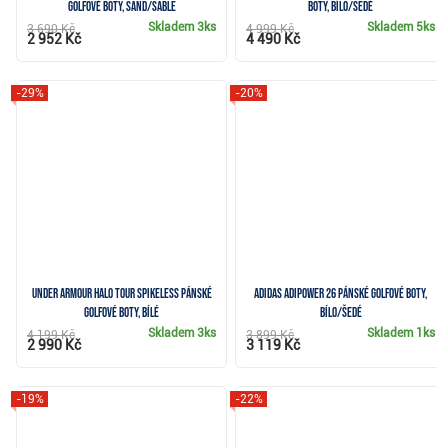
golfové boty, sand/sable
boty, bílo/šedé
Skladem
3ks
Skladem
5ks
3 690 Kč
4 999 Kč
2 952 Kč
4 490 Kč
-29%
-20%
Under Armour Halo Tour Spikeless pánské
Adidas Adipower 26 pánské golfové boty,
golfové boty, bílé
bílo/šedé
Skladem
3ks
Skladem
1ks
4 199 Kč
3 899 Kč
2 990 Kč
3 119 Kč
-19%
-22%