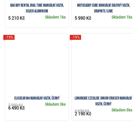
Bag Boy Rental Dual Tube manuální vozík,
Motocaddy CUBE manuální golfový vozík,
silver aluminium
graphite/lime
Skladem
1ks
Skladem
1ks
5 210 Kč
5 990 Kč
-19%
-19%
Clicgear M4 manuální vozík, černý
Longridge Ezeglide Junior Cruiser manuální
vozík, černý
Skladem
3ks
7 990 Kč
6 490 Kč
Skladem
5ks
2 690 Kč
2 190 Kč