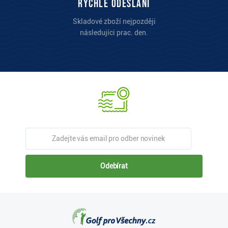
Rychlé odeslání
Skladové zboží nejpozději
následujíci prac. den.
Odebírat