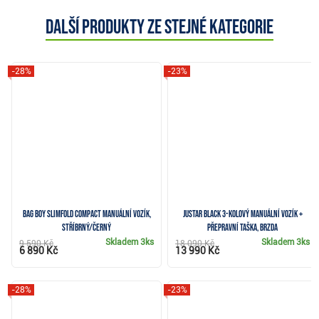
Další produkty ze stejné kategorie
-28%
-23%
Bag Boy Slimfold Compact manuální vozík,
JuStar Black 3-kolový manuální vozík +
stříbrný/černý
přepravní taška, brzda
Skladem
3ks
Skladem
3ks
9 590 Kč
18 090 Kč
6 890 Kč
13 990 Kč
-28%
-23%