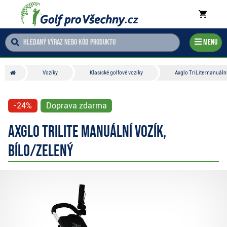
Menu
Vozíky
Klasické golfové vozíky
Axglo TriLite manuální
-24%
Doprava zdarma
Axglo TriLite manuální vozík,
bílo/zelený