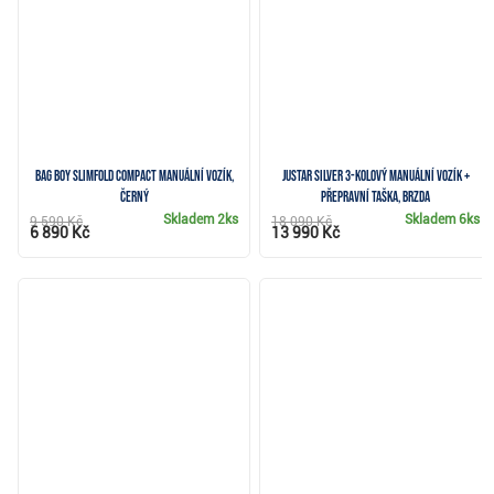
Bag Boy Slimfold Compact manuální vozík,
JuStar Silver 3-kolový manuální vozík +
černý
přepravní taška, brzda
Skladem
2ks
Skladem
6ks
9 590 Kč
18 090 Kč
6 890 Kč
13 990 Kč