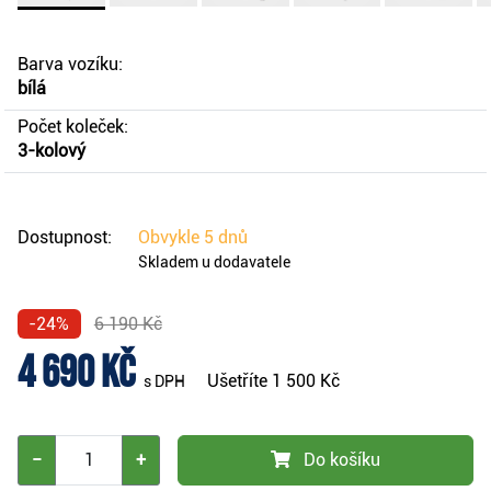
Barva vozíku:
bílá
Počet koleček:
3-kolový
Dostupnost:
Obvykle
5 dnů
Skladem u dodavatele
-24%
6 190 Kč
4 690 Kč
Ušetříte
1 500 Kč
s DPH
−
+
Do košíku