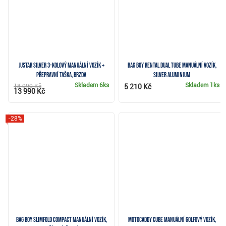
JuStar Silver 3-kolový manuální vozík +
Bag Boy Rental Dual Tube manuální vozík,
přepravní taška, brzda
silver aluminium
Skladem
6ks
Skladem
1ks
18 090 Kč
5 210 Kč
13 990 Kč
-28%
Bag Boy Slimfold Compact manuální vozík,
Motocaddy CUBE manuální golfový vozík,