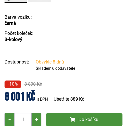
Barva vozíku:
černá
Počet koleček:
3-kolový
Dostupnost:
Obvykle
8 dnů
Skladem u dodavatele
-10%
8 890 Kč
8 001 Kč
Ušetříte
889 Kč
s DPH
−
+
Do košíku