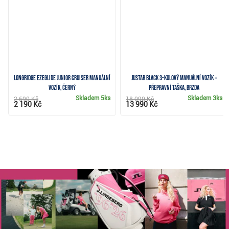
Longridge Ezeglide Junior Cruiser manuální
JuStar Black 3-kolový manuální vozík +
vozík, černý
přepravní taška, brzda
Skladem
5ks
Skladem
3ks
2 690 Kč
18 090 Kč
2 190 Kč
13 990 Kč