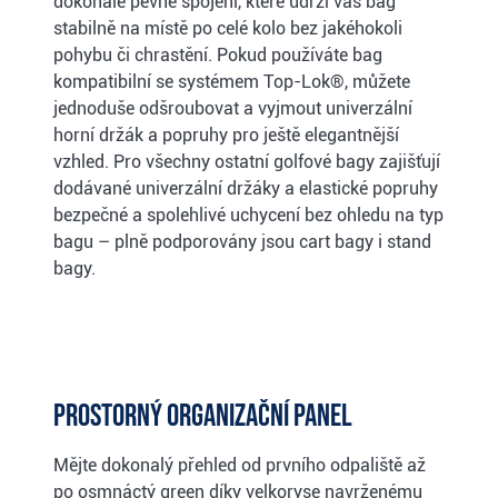
dokonale pevné spojení, které udrží váš bag
stabilně na místě po celé kolo bez jakéhokoli
pohybu či chrastění. Pokud používáte bag
kompatibilní se systémem Top-Lok®, můžete
jednoduše odšroubovat a vyjmout univerzální
horní držák a popruhy pro ještě elegantnější
vzhled. Pro všechny ostatní golfové bagy zajišťují
dodávané univerzální držáky a elastické popruhy
bezpečné a spolehlivé uchycení bez ohledu na typ
bagu – plně podporovány jsou cart bagy i stand
bagy.
Prostorný organizační panel
Mějte dokonalý přehled od prvního odpaliště až
po osmnáctý green díky velkoryse navrženému