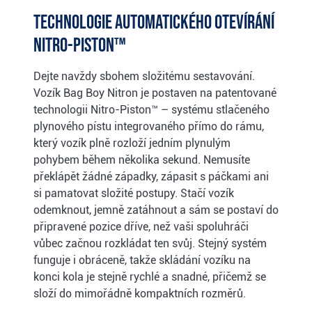
Technologie automatického otevírání
Nitro-Piston™
Dejte navždy sbohem složitému sestavování.
Vozík Bag Boy Nitron je postaven na patentované
technologii Nitro-Piston™ – systému stlačeného
plynového pístu integrovaného přímo do rámu,
který vozík plně rozloží jedním plynulým
pohybem během několika sekund. Nemusíte
překlápět žádné západky, zápasit s páčkami ani
si pamatovat složité postupy. Stačí vozík
odemknout, jemně zatáhnout a sám se postaví do
připravené pozice dříve, než vaši spoluhráči
vůbec začnou rozkládat ten svůj. Stejný systém
funguje i obráceně, takže skládání vozíku na
konci kola je stejně rychlé a snadné, přičemž se
složí do mimořádně kompaktních rozměrů.