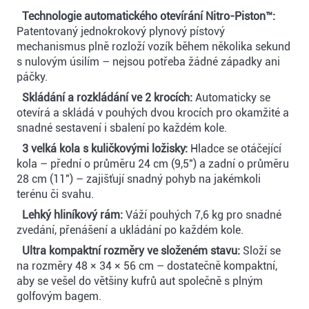
Technologie automatického otevírání Nitro-Piston™:
Patentovaný jednokrokový plynový pístový
mechanismus plně rozloží vozík během několika sekund
s nulovým úsilím – nejsou potřeba žádné západky ani
páčky.
Skládání a rozkládání ve 2 krocích:
Automaticky se
otevírá a skládá v pouhých dvou krocích pro okamžité a
snadné sestavení i sbalení po každém kole.
3 velká kola s kuličkovými ložisky:
Hladce se otáčející
kola – přední o průměru 24 cm (9,5") a zadní o průměru
28 cm (11") – zajišťují snadný pohyb na jakémkoli
terénu či svahu.
Lehký hliníkový rám:
Váží pouhých 7,6 kg pro snadné
zvedání, přenášení a ukládání po každém kole.
Ultra kompaktní rozměry ve složeném stavu:
Složí se
na rozměry 48 × 34 × 56 cm – dostatečně kompaktní,
aby se vešel do většiny kufrů aut společně s plným
golfovým bagem.