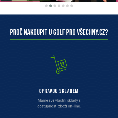
Proč nakoupit u Golf pro všechny.cz?
opravdu skladem
Máme své vlastní sklady s
dostupností zboží on-line.