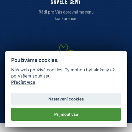
Skvělé ceny
Rádi pro Vás dorovnáme cenu
konkurence.
Používáme cookies.
Náš web používá cookies. Ty mohou být uloženy až
po Vašem souhlasu.
Přečíst více
Rychlé odeslání
Skladové zboží nejpozději
Nastavení cookies
následujíci prac. den.
Přijmout vše