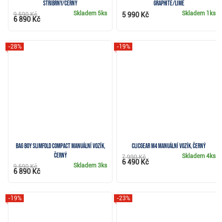
stříbrný/černý
graphite/lime
Skladem
5ks
Skladem
1ks
9 590 Kč
5 990 Kč
6 890 Kč
-28%
-19%
Bag Boy Slimfold Compact manuální vozík,
Clicgear M4 manuální vozík, černý
černý
Skladem
4ks
7 990 Kč
6 490 Kč
Skladem
3ks
9 590 Kč
6 890 Kč
-19%
-23%