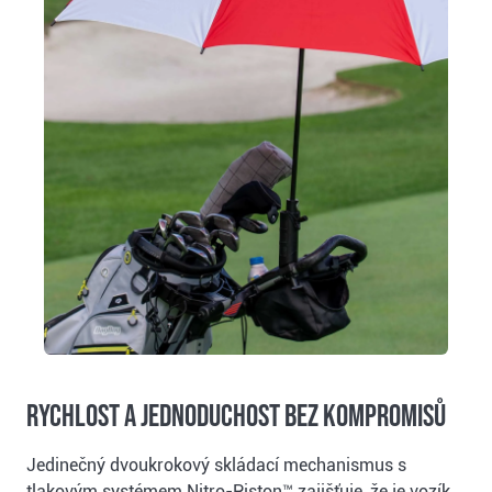
Rychlost a jednoduchost bez kompromisů
Jedinečný dvoukrokový skládací mechanismus s
tlakovým systémem Nitro-Piston™ zajišťuje, že je vozík