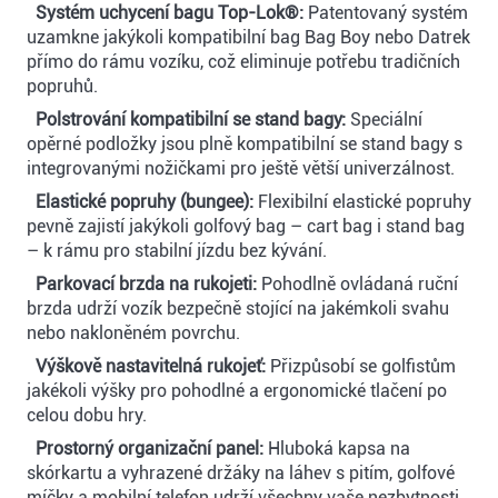
Systém uchycení bagu Top-Lok®:
Patentovaný systém
uzamkne jakýkoli kompatibilní bag Bag Boy nebo Datrek
přímo do rámu vozíku, což eliminuje potřebu tradičních
popruhů.
Polstrování kompatibilní se stand bagy:
Speciální
opěrné podložky jsou plně kompatibilní se stand bagy s
integrovanými nožičkami pro ještě větší univerzálnost.
Elastické popruhy (bungee):
Flexibilní elastické popruhy
pevně zajistí jakýkoli golfový bag – cart bag i stand bag
– k rámu pro stabilní jízdu bez kývání.
Parkovací brzda na rukojeti:
Pohodlně ovládaná ruční
brzda udrží vozík bezpečně stojící na jakémkoli svahu
nebo nakloněném povrchu.
Výškově nastavitelná rukojeť:
Přizpůsobí se golfistům
jakékoli výšky pro pohodlné a ergonomické tlačení po
celou dobu hry.
Prostorný organizační panel:
Hluboká kapsa na
skórkartu a vyhrazené držáky na láhev s pitím, golfové
míčky a mobilní telefon udrží všechny vaše nezbytnosti