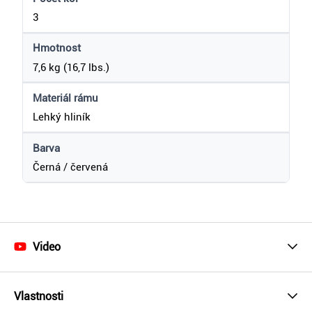
3
Hmotnost
7,6 kg (16,7 lbs.)
Materiál rámu
Lehký hliník
Barva
Černá / červená
Video
Vlastnosti