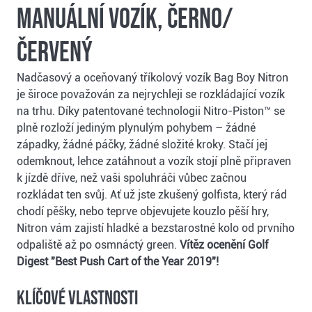
manuální vozík, černo/
červený
Nadčasový a oceňovaný tříkolový vozík Bag Boy Nitron
je široce považován za nejrychleji se rozkládající vozík
na trhu. Díky patentované technologii Nitro-Piston™ se
plně rozloží jediným plynulým pohybem – žádné
západky, žádné páčky, žádné složité kroky. Stačí jej
odemknout, lehce zatáhnout a vozík stojí plně připraven
k jízdě dříve, než vaši spoluhráči vůbec začnou
rozkládat ten svůj. Ať už jste zkušený golfista, který rád
chodí pěšky, nebo teprve objevujete kouzlo pěší hry,
Nitron vám zajistí hladké a bezstarostné kolo od prvního
odpaliště až po osmnáctý green.
Vítěz ocenění Golf
Digest "Best Push Cart of the Year 2019"!
Klíčové vlastnosti