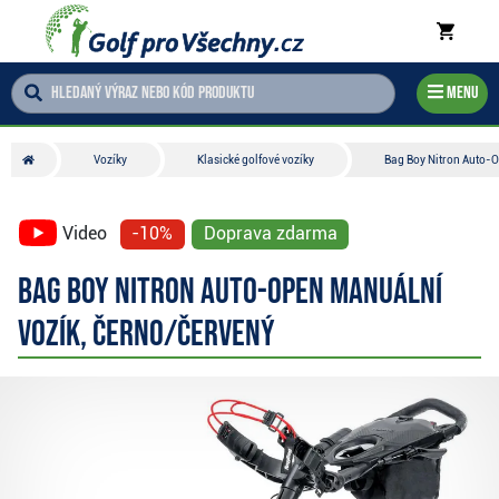
Menu
Vozíky
Klasické golfové vozíky
Bag Boy Nitron Auto-O
Video
-10%
Doprava zdarma
Bag Boy Nitron Auto-Open manuální
vozík, černo/červený