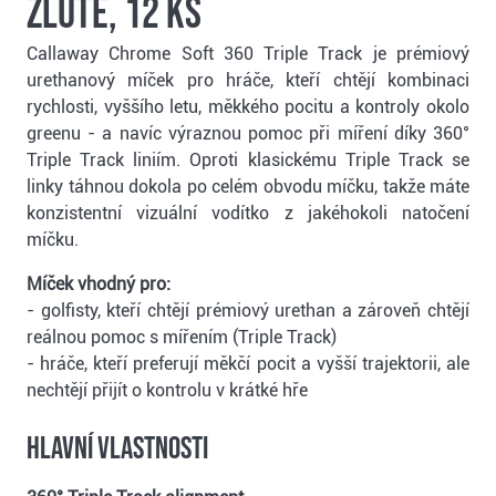
žluté, 12 ks
Callaway Chrome Soft 360 Triple Track je prémiový
urethanový míček pro hráče, kteří chtějí kombinaci
rychlosti, vyššího letu, měkkého pocitu a kontroly okolo
greenu - a navíc výraznou pomoc při míření díky 360°
Triple Track liniím. Oproti klasickému Triple Track se
linky táhnou dokola po celém obvodu míčku, takže máte
konzistentní vizuální vodítko z jakéhokoli natočení
míčku.
Míček vhodný pro:
- golfisty, kteří chtějí prémiový urethan a zároveň chtějí
reálnou pomoc s mířením (Triple Track)
- hráče, kteří preferují měkčí pocit a vyšší trajektorii, ale
nechtějí přijít o kontrolu v krátké hře
Hlavní vlastnosti