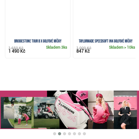
Bridgestone Tour B X golfové míčky
TaylorMade SpeedSoft Ink golfové míčky
Skladem
3ks
Skladem
> 10ks
1 650 Kč
1 009 Kč
1 490 Kč
847 Kč