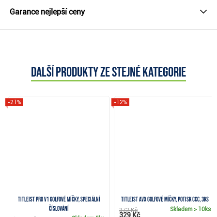
Garance nejlepší ceny
Další produkty ze stejné kategorie
-21%
-12%
Titleist Pro V1 golfové míčky, speciální
Titleist AVX golfové míčky, potisk CCC, 3ks
číslování
Skladem
> 10ks
372 Kč
329 Kč