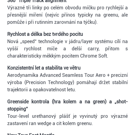
360° Triple Track alignment
Výrazné tři linky po celém obvodu míčku pro rychlejší a
přesnější míření (nejvíc přínos typicky na greenu, ale
pomůže i při rutinním zarovnání na týčku).
Rychlost a délka bez tvrdého pocitu
Nová „speed“ technologie v jádru/layer systému cílí na
vyšší rychlost míče a delší carry, přitom s
charakteristicky měkkým pocitem Chrome Soft.
Konzistentní let a stabilita ve větru
Aerodynamika Advanced Seamless Tour Aero + precizní
výroba (Precision Technology) pomáhají držet stabilní
trajektorii a opakovatelnost letu.
Greenside kontrola (hra kolem a na green) a „shot-
stopping“
Tour-level urethanový plášť je vyvinutý pro výrazné
zastavení ran wedge a cit kolem greenu.