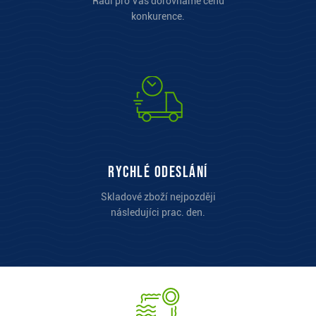
Rádi pro Vás dorovnáme cenu
konkurence.
Rychlé odeslání
Skladové zboží nejpozději
následujíci prac. den.