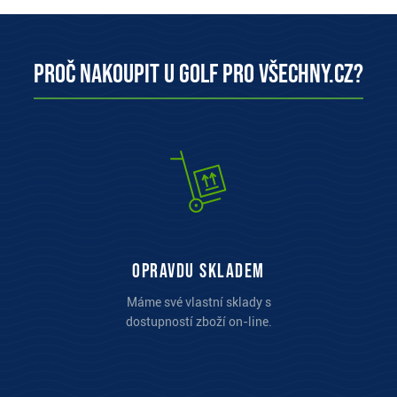
Proč nakoupit u Golf pro všechny.cz?
opravdu skladem
Máme své vlastní sklady s
dostupností zboží on-line.