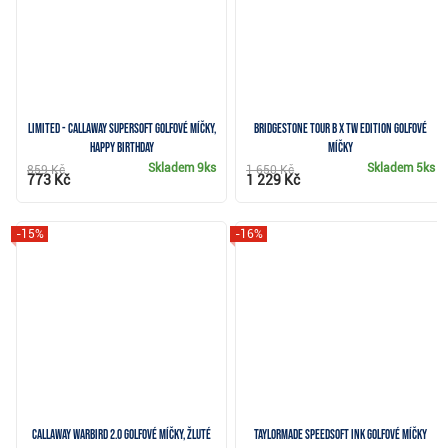
LIMITED - Callaway Supersoft golfové míčky,
Bridgestone Tour B X TW Edition golfové
HAPPY BIRTHDAY
míčky
Skladem
9ks
Skladem
5ks
859 Kč
1 650 Kč
773 Kč
1 229 Kč
-15%
-16%
Callaway Warbird 2.0 golfové míčky, žluté
TaylorMade SpeedSoft Ink golfové míčky