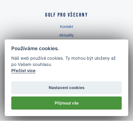
Golf pro všechny
Kontakt
Aktuality
Videa
Používáme cookies.
Prodejna Třinec
Náš web používá cookies. Ty mohou být uloženy až
Golfový slovník
po Vašem souhlasu.
Přečíst více
Nastavení cookies
Nejlépe hodnocený
Přijmout vše
golf shop
v ČR