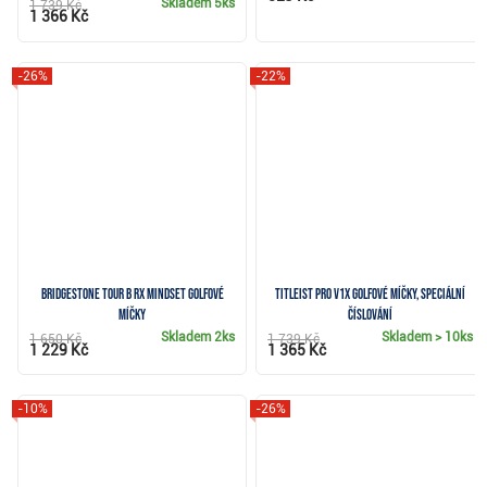
Skladem
5ks
1 739 Kč
1 366 Kč
-26%
-22%
Bridgestone Tour B RX Mindset golfové
Titleist Pro V1x golfové míčky, speciální
míčky
číslování
Skladem
2ks
Skladem
> 10ks
1 650 Kč
1 739 Kč
1 229 Kč
1 365 Kč
-10%
-26%