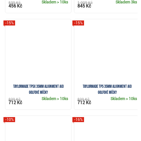
Skladem
> 10ks
Skladem
3ks
539 Kč
1 009 Kč
456 Kč
845 Kč
-15%
-15%
TaylorMade TP5x 35mm Alignment Aid
TaylorMade TP5 35mm Alignment aid
golfové míčky
golfové míčky
Skladem
> 10ks
Skladem
> 10ks
839 Kč
839 Kč
712 Kč
712 Kč
-10%
-16%