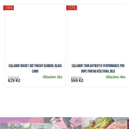
-16%
-17%
Callaway Bucket Hat pánský klobouk, black
Callaway Tour Authentic Performance Pro
camo
Rope pánská kšiltovka, bílá
Skladem
3ks
Skladem
4ks
749 Kč
689 Kč
629 Kč
569 Kč