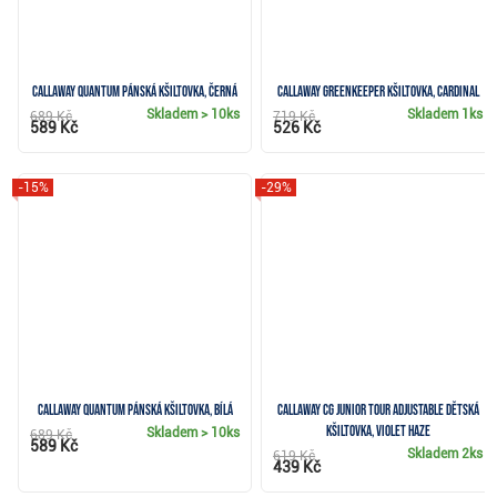
Callaway Quantum pánská kšiltovka, černá
Callaway Greenkeeper kšiltovka, cardinal
Skladem
> 10ks
Skladem
1ks
689 Kč
719 Kč
589 Kč
526 Kč
-15%
-29%
Callaway Quantum pánská kšiltovka, bílá
Callaway CG Junior Tour Adjustable dětská
kšiltovka, violet haze
Skladem
> 10ks
689 Kč
589 Kč
Skladem
2ks
619 Kč
439 Kč