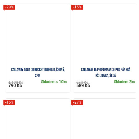
-29%
-15%
Callaway Aqua DR Bucket klobouk, černý,
Callaway TA Performance Pro pánská
S/M
kšiltovka, šedá
Skladem
> 10ks
Skladem
2ks
1 109 Kč
689 Kč
790 Kč
589 Kč
-15%
-27%