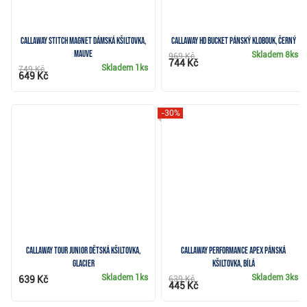
Callaway Stitch Magnet dámská kšiltovka,
Callaway HD Bucket pánský klobouk, černý
mauve
Skladem
8ks
969 Kč
744 Kč
Skladem
1ks
749 Kč
649 Kč
-30%
Callaway Tour Junior dětská kšiltovka,
Callaway Performance Apex pánská
glacier
kšiltovka, bílá
Skladem
1ks
Skladem
3ks
639 Kč
639 Kč
445 Kč