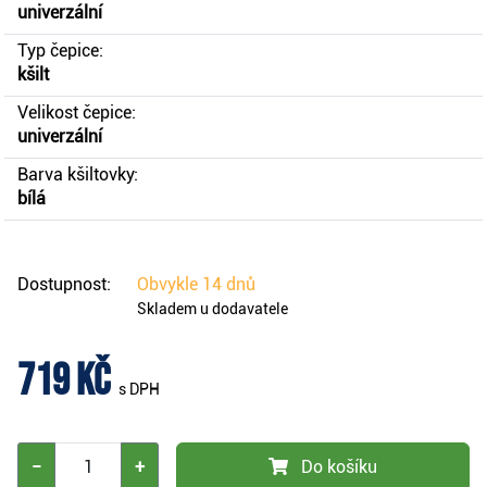
univerzální
Typ čepice:
kšilt
Velikost čepice:
univerzální
Barva kšiltovky:
bílá
Dostupnost:
Obvykle
14 dnů
Skladem u dodavatele
719 Kč
s DPH
−
+
Do košíku