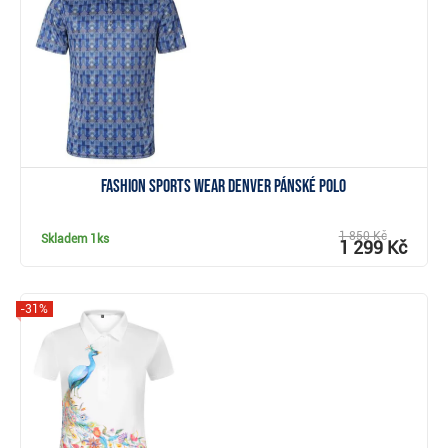
Zobrazit
Fashion sports wear DENVER pánské polo
1 850 Kč
Skladem
1ks
1 299 Kč
-31%
Zobrazit