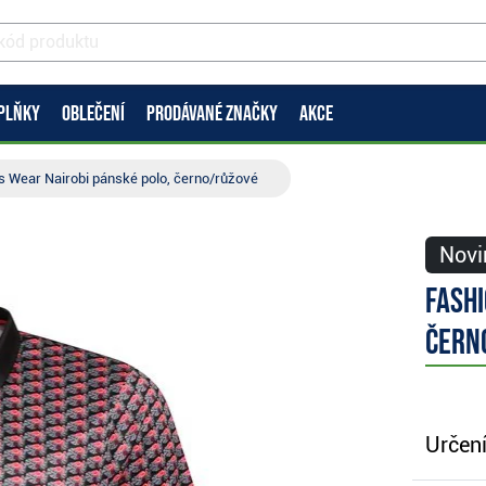
PLŇKY
OBLEČENÍ
PRODÁVANÉ ZNAČKY
AKCE
s Wear Nairobi pánské polo, černo/růžové
Novi
Fashi
čern
Určení