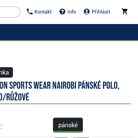
Kontakt
Info
Přihlásit
nka
on Sports Wear Nairobi pánské polo,
o/růžové
pánské
: