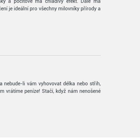
hký a pocitově má chladivý efekt. Dále má
ení je ideální pro všechny milovníky přírody a
 a nebude-li vám vyhovovat délka nebo střih,
vám vrátíme peníze! Stačí, když nám nenošené