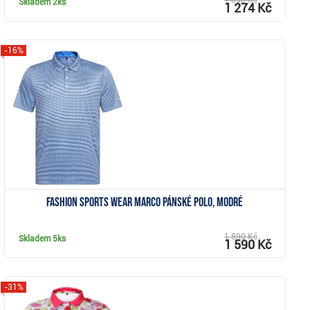
1 850 Kč
Skladem
2ks
1 274 Kč
-16%
Zobrazit
Fashion Sports Wear Marco pánské polo, modré
1 890 Kč
Skladem
5ks
1 590 Kč
-31%