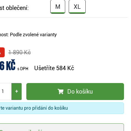
M
XL
st oblečení:
ost:
Podle zvolené varianty
%
1 890 Kč
6 Kč
Ušetříte
584 Kč
s DPH
Do košíku
+
te variantu pro přidání do košíku