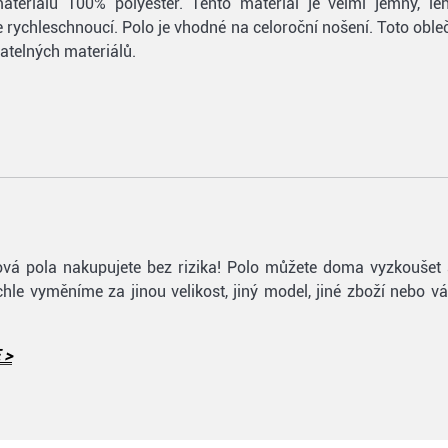
eriálu 100% polyester. Tento materiál je velmi jemný, le
e rychleschnoucí. Polo je vhodné na celoroční nošení. Toto obleč
vatelných materiálů.
olfová pola nakupujete bez rizika! Polo můžete doma vyzkoušet
le vyměníme za jinou velikost, jiný model, jiné zboží nebo 
 >