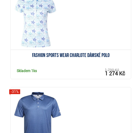
Zobrazit
Fashion Sports Wear Charlote dámské polo
1 790 Kč
Skladem
1ks
1 274 Kč
-31%
Zobrazit