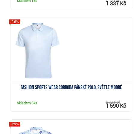
1 950 Kč
Skladem
1ks
1 337 Kč
-16%
Zobrazit
Fashion sports wear Cordoba pánské polo, světle modré
1 890 Kč
Skladem
6ks
1 590 Kč
-29%