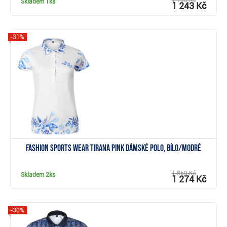
1 790 Kč
Skladem
1ks
1 243 Kč
-31%
Zobrazit
Fashion Sports Wear Tirana Pink dámské polo, bílo/modré
1 850 Kč
Skladem
2ks
1 274 Kč
-30%