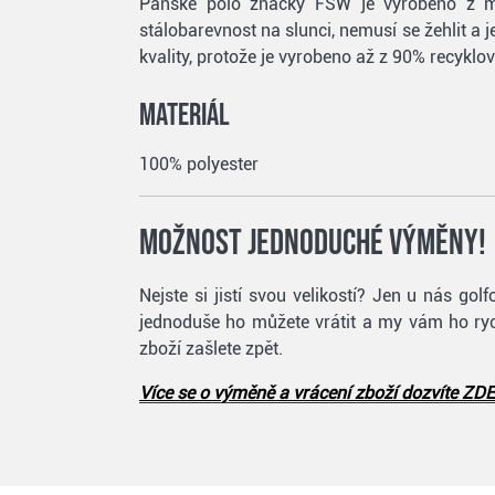
Pánské polo značky FSW je vyrobeno z mat
stálobarevnost na slunci, nemusí se žehlit a j
kvality, protože je vyrobeno až z 90% recyklo
Materiál
100% polyester
Možnost jednoduché výměny!
Nejste si jistí svou velikostí? Jen u nás g
jednoduše ho můžete vrátit a my vám ho rych
zboží zašlete zpět.
Více se o výměně a vrácení zboží dozvíte ZDE