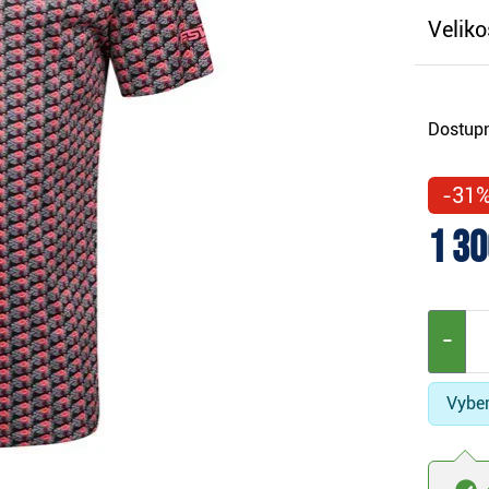
Veliko
Dostupn
-31
1 30
−
Vyber