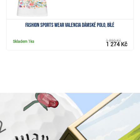
Fashion Sports Wear Valencia dámské polo, bílé
1 850 Kč
Skladem
1ks
1 274 Kč
Proč nakoupit u Golf pro všechny.cz?