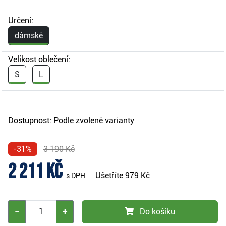
Určení:
dámské
Velikost oblečení:
S
L
Dostupnost:
Podle zvolené varianty
-31%
3 190 Kč
2 211 Kč
Ušetříte
979 Kč
s DPH
−
+
Do košíku