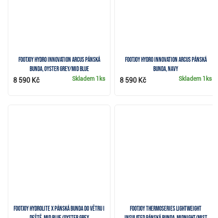
FootJoy Hydro Innovation Arcus pánská
FootJoy Hydro Innovation Arcus pánská
bunda, oyster grey/mid blue
bunda, navy
Skladem
1ks
Skladem
1ks
8 590 Kč
8 590 Kč
FootJoy HydroLite X pánská bunda do větru i
FootJoy ThermoSeries Lightweight
deště, mid blue/oyster grey
Insulated pánská bunda, midnight/mist