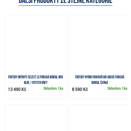
Další produkty ze stejné kategorie
FootJoy DryJoys Select LX pánská bunda, Mid
FootJoy Hydro Innovation Arcus pánská
Blue / Oyster Grey
bunda, černá
Skladem
1ks
Skladem
1ks
13 490 Kč
8 590 Kč