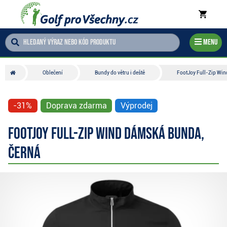
Menu
Oblečení
Bundy do větru i deště
FootJoy Full-Zip Wi
-31%
Doprava zdarma
Výprodej
FootJoy Full-Zip Wind dámská bunda,
černá