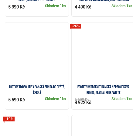
Skladem
1ks
Skladem
1ks
5 390 Kč
4 490 Kč
-26%
FootJoy HydroLite X pánská bunda do deště,
FootJoy HydroKnit dámská nepromokavá
černá
bunda, glacial blue/white
Skladem
1ks
Skladem
1ks
5 690 Kč
6 690 Kč
4 922 Kč
-19%