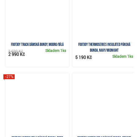
FootJoy Track dámská bundy, modro/bílá
FootJoy ThermoSeries Insulated pánská
bunda, navy/midnight
Skladem
1ks
3 690 Kč
2 990 Kč
Skladem
1ks
5 190 Kč
-27%