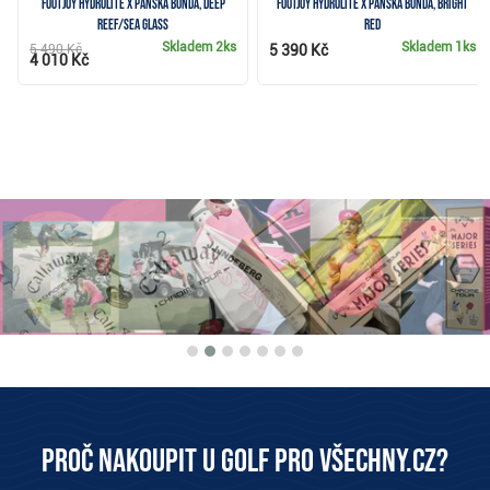
Footjoy HydroLite X pánská bunda, deep
FootJoy HydroLite X pánská bunda, bright
reef/sea glass
red
Skladem
2ks
Skladem
1ks
5 490 Kč
5 390 Kč
4 010 Kč
Proč nakoupit u Golf pro všechny.cz?