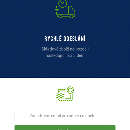
Rychlé odeslání
Skladové zboží nejpozději
následujíci prac. den.