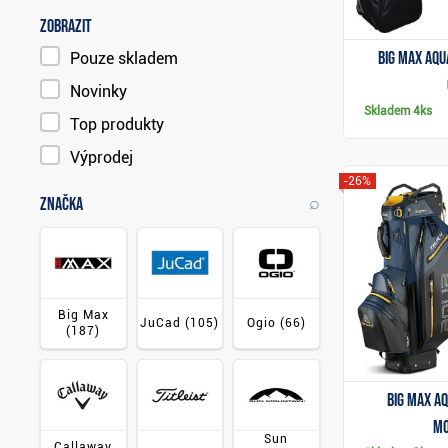
Zobrazit
Big Max Aqu
Pouze skladem
Novinky
Skladem
4ks
Top produkty
Výprodej
-26%
⌕
Značka
Big Max
JuCad
(105)
Ogio
(66)
(187)
Big Max A
mo
Sun
Callaway