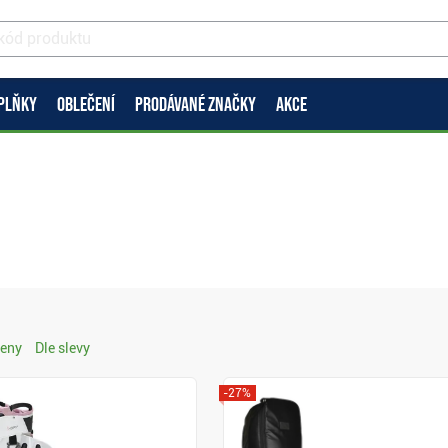
PLŇKY
OBLEČENÍ
PRODÁVANÉ ZNAČKY
AKCE
ceny
Dle slevy
-27%
Zobrazit
Zobrazit