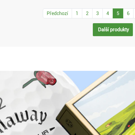
Předchozí
1
2
3
4
5
6
Další produkty
Proč nakoupit u Golf pro všechny.cz?