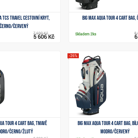
a TCS Travel cestovní kryt,
Big Max Aqua Tour 4 cart bag,
černo/červený
7 690 Kč
8 
Skladem
2ks
5 606 Kč
6
-26%
Zobrazit
Zobrazit
qua Tour 4 cart bag, tmavě
Big Max Aqua Tour 4 cart bag, bí
dro/černo/žlutý
modro/červený