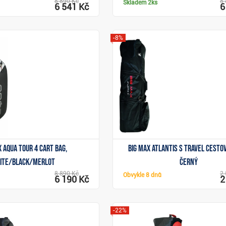
8 890 Kč
8 
Skladem
2ks
6 541 Kč
6
-8%
Zobrazit
Zobrazit
x Aqua Tour 4 cart bag,
Big Max Atlantis S Travel cestov
ite/black/merlot
černý
8 890 Kč
2 
Obvykle
8 dnů
6 190 Kč
2
-22%