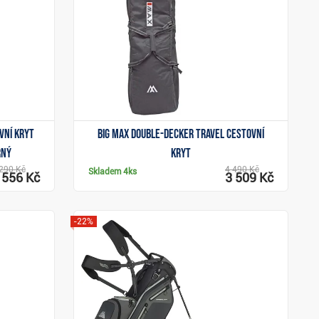
Zobrazit
vní kryt
Big Max Double-Decker Travel cestovní
rný
kryt
290 Kč
4 490 Kč
Skladem
4ks
 556 Kč
3 509 Kč
-22%
Zobrazit