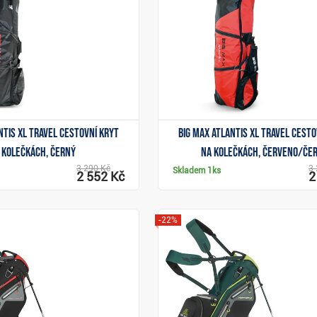
Zobrazit
Zobrazit
ntis XL Travel cestovní kryt
Big Max Atlantis XL Travel cesto
 kolečkách, černý
na kolečkách, červeno/če
3 290 Kč
3 
Skladem
1ks
2 552 Kč
2
-22%
Zobrazit
Zobrazit