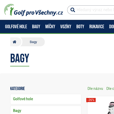
GOLFOVÉ HOLE
BAGY
MÍČKY
VOZÍKY
BOTY
RUKAVICE
DO
Bagy
Bagy
Kategorie
Dle názvu
Dle 
Golfové hole
-26%
Bagy