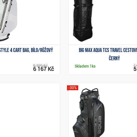
Style 4 cart bag, bílo/růžový
Big Max Aqua TCS Travel cestovn
černý
8 390 Kč
7 
Skladem
1ks
6 167 Kč
5
-30%
Zobrazit
Zobrazit