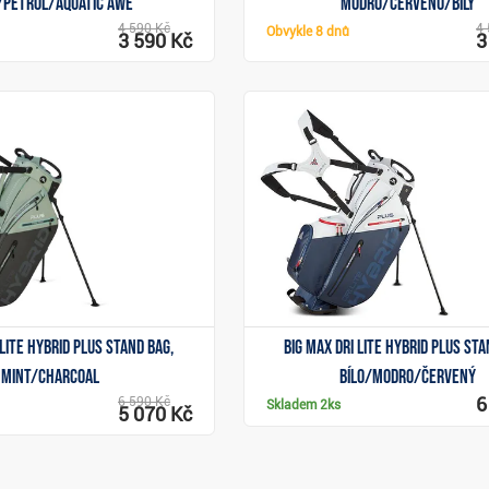
/petrol/aquatic awe
modro/červeno/bílý
4 590 Kč
4 
Obvykle
8 dnů
3 590 Kč
3
Zobrazit
Zobrazit
 Lite Hybrid Plus stand bag,
Big Max Dri Lite Hybrid Plus sta
mint/charcoal
bílo/modro/červený
6
6 590 Kč
Skladem
2ks
5 070 Kč