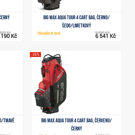
 černý
Big Max Aqua Tour 4 cart bag, černo/
šedo/limetkový
890 Kč
8 890 Kč
Obvykle
8 dnů
 190 Kč
6 541 Kč
-26%
Zobrazit
lo/tmavě
Big Max Aqua Tour 4 cart bag, červeno/
černý