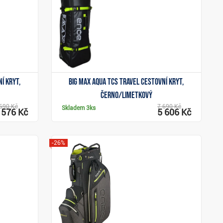
í kryt,
Big Max Aqua TCS Travel cestovní kryt,
černo/limetkový
690 Kč
7 690 Kč
Skladem
3ks
 576 Kč
5 606 Kč
-26%
Zobrazit