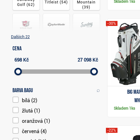
Skladem
1ks
Titleist
(54)
Mountain
Golf
(62)
(39)
-30%
Dalších 22
TaylorMade
Sunday Golf
Wilson
(38)
Golf
(35)
(31)
Cena
698 Kč
27 098 Kč
⌕
Barva bagu
Big Ma
wh
bílá
(2)
Skladem
1ks
žlutá
(1)
oranžová
(1)
-22%
červená
(4)