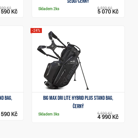
šedo/černý
590 Kč
6 590 Kč
Skladem
2ks
 590 Kč
5 070 Kč
-24%
Zobrazit
nd bag,
Big Max Dri Lite Hybrid Plus stand bag,
černý
 590 Kč
6 590 Kč
Skladem
3ks
4 990 Kč