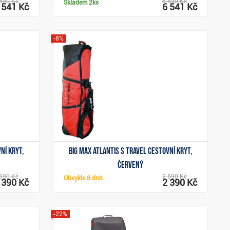
890 Kč
8 890 Kč
Skladem
2ks
 541 Kč
6 541 Kč
-8%
Zobrazit
ní kryt,
Big Max Atlantis S Travel cestovní kryt,
červený
590 Kč
2 590 Kč
Obvykle
8 dnů
 390 Kč
2 390 Kč
-22%