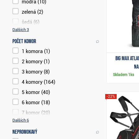
modrá
(10)
zelená
(2)
šedá
(6)
Dalších 3
⌕
Počet komor
1 komora
(1)
Big Max Atla
2 komory
(1)
na
3 komory
(8)
Skladem
1ks
4 komory
(164)
5 komor
(40)
-22%
6 komor
(18)
7 komor
(20)
Dalších 6
⌕
Nepromokavý