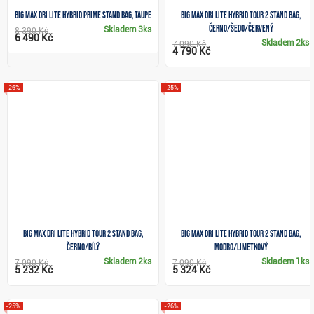
Big Max Dri Lite Hybrid Prime stand bag, taupe
Big Max Dri Lite Hybrid Tour 2 stand bag,
černo/šedo/červený
Skladem
3ks
8 390 Kč
6 490 Kč
Skladem
2ks
7 090 Kč
4 790 Kč
-26%
-25%
Big Max Dri Lite Hybrid Tour 2 stand bag,
Big Max Dri Lite Hybrid Tour 2 stand bag,
černo/bílý
modro/limetkový
Skladem
2ks
Skladem
1ks
7 090 Kč
7 090 Kč
5 232 Kč
5 324 Kč
-25%
-26%