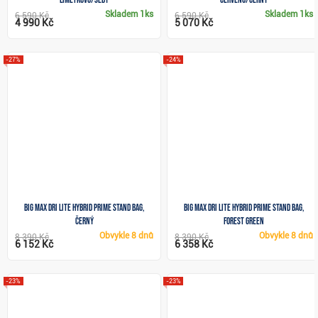
Skladem
1ks
Skladem
1ks
6 590 Kč
6 590 Kč
4 990 Kč
5 070 Kč
-27%
-24%
Big Max Dri Lite Hybrid Prime stand bag,
Big Max Dri Lite Hybrid Prime stand bag,
černý
forest green
Obvykle
8 dnů
Obvykle
8 dnů
8 390 Kč
8 390 Kč
6 152 Kč
6 358 Kč
-23%
-23%