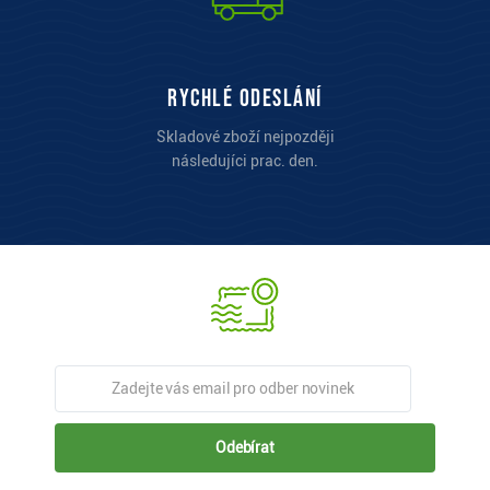
Rychlé odeslání
Skladové zboží nejpozději
následujíci prac. den.
Odebírat