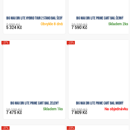
Big Max Dri Lite Hybrid Tour 2 stand bag, šedý
Big Max Dri Lite Prime cart bag, černý
Obvykle
8 dnů
Skladem
2ks
7 090 Kč
10 190 Kč
5 324 Kč
7 590 Kč
-27%
-23%
Big Max Dri Lite Prime cart bag, zelený
Big Max Dri Lite Prime cart bag, modrý
Skladem
1ks
Na objednávku
10 190 Kč
10 190 Kč
7 475 Kč
7 809 Kč
-27%
-23%