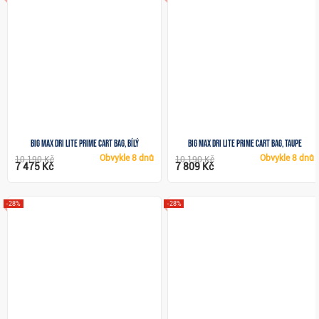
Big Max Dri Lite Prime cart bag, bílý
Big Max Dri Lite Prime cart bag, taupe
Obvykle
8 dnů
Obvykle
8 dnů
10 190 Kč
10 190 Kč
7 475 Kč
7 809 Kč
-28%
-28%