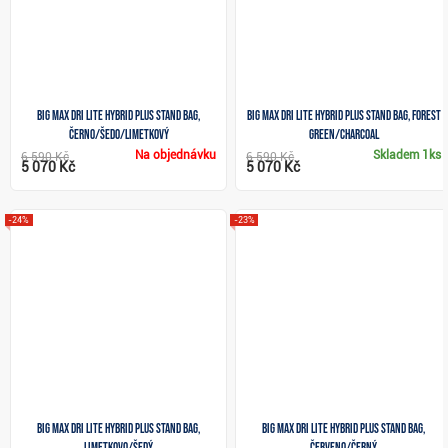
Big Max Dri Lite Hybrid Plus stand bag,
Big Max Dri Lite Hybrid Plus stand bag, forest
černo/šedo/limetkový
green/charcoal
Na objednávku
Skladem
1ks
6 590 Kč
6 590 Kč
5 070 Kč
5 070 Kč
-24%
-23%
Big Max Dri Lite Hybrid Plus stand bag,
Big Max Dri Lite Hybrid Plus stand bag,
limetkovo/šedý
červeno/černý