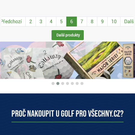
Předchozí
2
3
4
5
6
7
8
9
10
Další
Další produkty
Proč nakoupit u Golf pro všechny.cz?