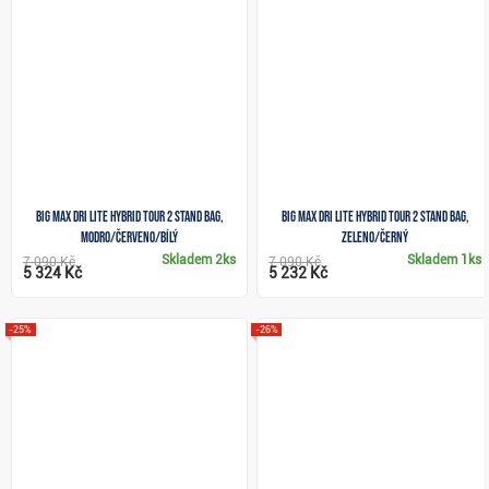
Big Max Dri Lite Hybrid Tour 2 stand bag,
Big Max Dri Lite Hybrid Tour 2 stand bag,
modro/červeno/bílý
zeleno/černý
Skladem
2ks
Skladem
1ks
7 090 Kč
7 090 Kč
5 324 Kč
5 232 Kč
-25%
-26%