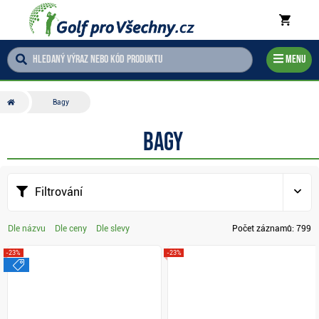
Menu
Bagy
Bagy
Filtrování
Dle názvu
Dle ceny
Dle slevy
Počet záznamů:
799
-23%
-23%
výprodej