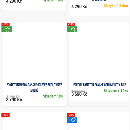
Skladem
1ks
4 290 Kč
Obvykle
14 dnů
4 290 Kč
-12%
-14%
novinka
novinka
FootJoy Hampton pánské golfové boty, tmavě
FootJoy Hampton pánské golfové boty, bílé
modré
Skladem
> 10ks
4 290 Kč
3 690 Kč
Skladem
5ks
4 290 Kč
3 790 Kč
-20%
-29%
výprodej