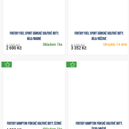
FootJoy Fuel Sport dámské golfové boty,
FootJoy Fuel Sport dámské golfové boty,
bílo/modré
bílo/růžové
Skladem
1ks
Obvykle
14 dnů
4 190 Kč
4 190 Kč
2 690 Kč
3 352 Kč
novinka
novinka
FootJoy Hampton pánské golfové boty, černé
FootJoy Hampton pánské golfové boty,
šedo/hnědé