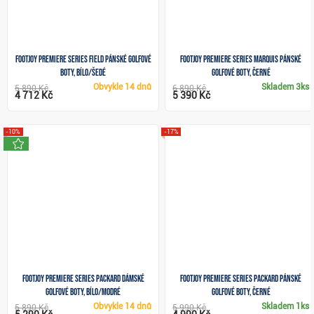
FootJoy Premiere Series Field pánské golfové
FootJoy Premiere Series Marquis pánské
boty, bílo/šedé
golfové boty, černé
Obvykle
14 dnů
Skladem
3ks
5 890 Kč
6 890 Kč
4 712 Kč
5 390 Kč
-10%
-17%
novinka
FootJoy Premiere Series Packard dámské
FootJoy Premiere Series Packard pánské
golfové boty, bílo/modré
golfové boty, černé
Obvykle
14 dnů
Skladem
1ks
5 890 Kč
5 990 Kč