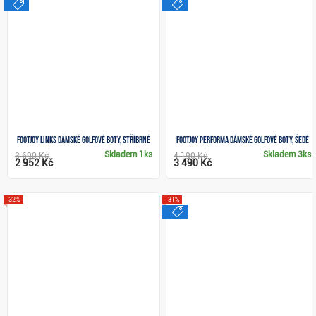
výprodej
výprodej
FootJoy Links dámské golfové boty, stříbrné
FootJoy Performa dámské golfové boty, šedé
Skladem
1ks
Skladem
3ks
3 690 Kč
4 190 Kč
2 952 Kč
3 490 Kč
-32%
-31%
výprodej