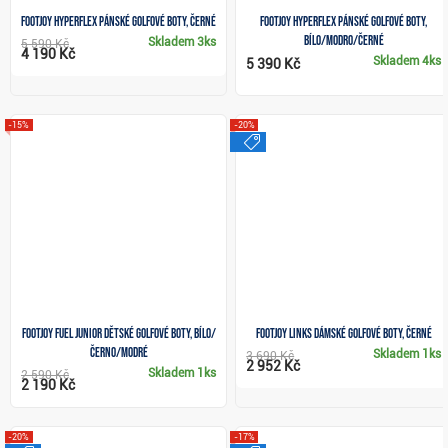
FootJoy HyperFlex pánské golfové boty, černé
FootJoy HyperFlex pánské golfové boty,
bílo/modro/černé
Skladem
3ks
5 590 Kč
4 190 Kč
Skladem
4ks
5 390 Kč
-15%
-20%
výprodej
FootJoy Fuel Junior dětské golfové boty, bílo/
FootJoy Links dámské golfové boty, černé
černo/modré
Skladem
1ks
3 690 Kč
2 952 Kč
Skladem
1ks
2 590 Kč
2 190 Kč
-20%
-17%