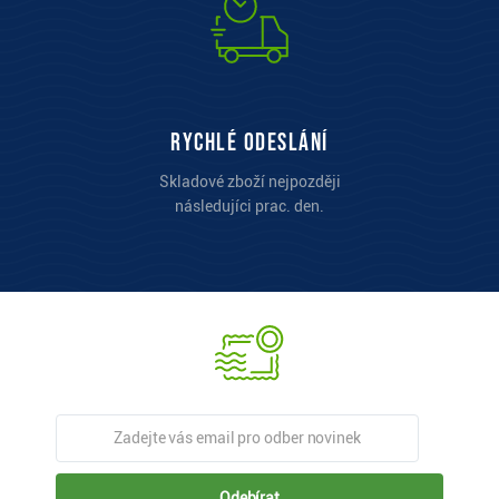
Rychlé odeslání
Skladové zboží nejpozději
následujíci prac. den.
Odebírat