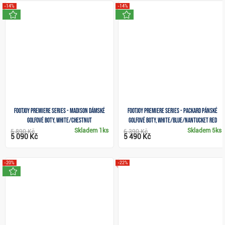
-14%
-14%
novinka
novinka
FootJoy Premiere Series - Madison dámské
FootJoy Premiere Series - Packard pánské
golfové boty, white/chestnut
golfové boty, white/blue/nantucket red
Skladem
1ks
Skladem
5ks
5 890 Kč
6 390 Kč
5 090 Kč
5 490 Kč
-20%
-22%
novinka