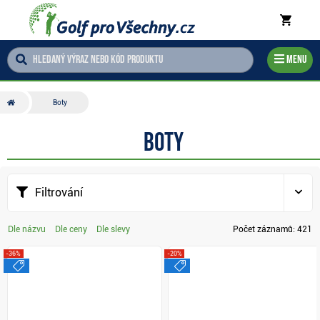
Menu
Boty
Boty
Filtrování
Dle názvu
Dle ceny
Dle slevy
Počet záznamů:
421
-36%
-20%
výprodej
výprodej