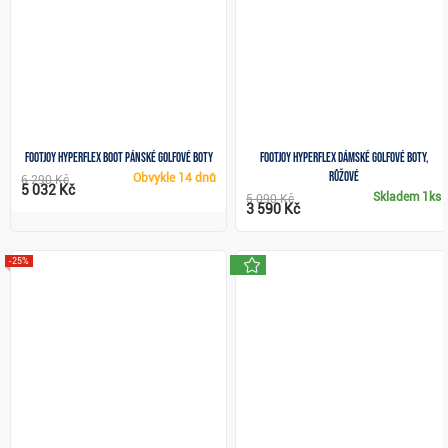
FootJoy HyperFlex Boot pánské golfové boty
FootJoy HyperFlex dámské golfové boty,
růžové
Obvykle
14 dnů
6 290 Kč
5 032 Kč
Skladem
1ks
5 090 Kč
3 590 Kč
novinka
-25%