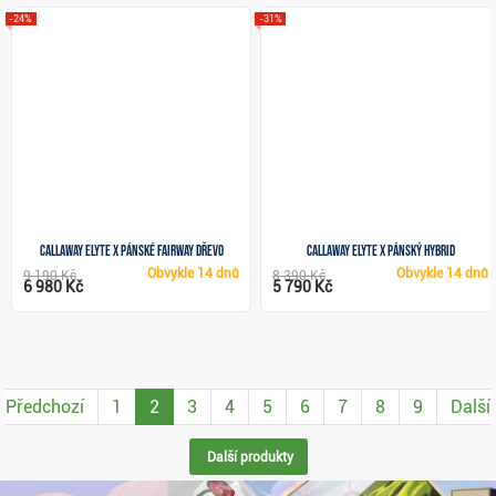
-24%
-31%
Callaway Elyte X pánské fairway dřevo
Callaway Elyte X pánský hybrid
Obvykle
14 dnů
Obvykle
14 dnů
9 190 Kč
8 390 Kč
6 980 Kč
5 790 Kč
Předchozí
1
2
3
4
5
6
7
8
9
Další
Další produkty