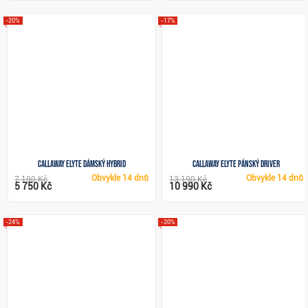
-20%
-17%
Callaway Elyte dámský hybrid
Callaway Elyte pánský driver
Obvykle
14 dnů
Obvykle
14 dnů
7 190 Kč
13 190 Kč
5 750 Kč
10 990 Kč
-24%
-20%