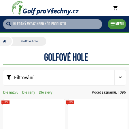
Menu
Golfové hole
Golfové hole
Filtrování
Dle názvu
Dle ceny
Dle slevy
Počet záznamů:
1096
-14%
-18%