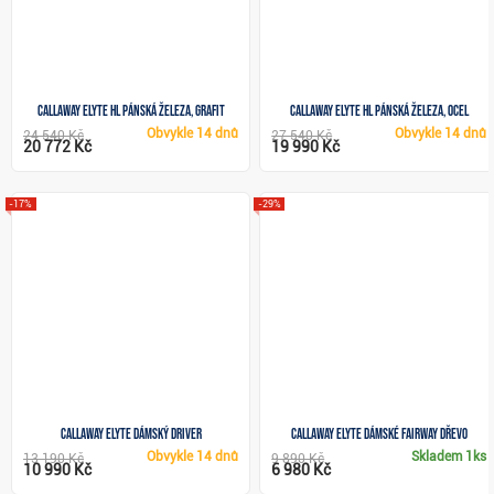
Callaway Elyte HL pánská železa, grafit
Callaway Elyte HL pánská železa, ocel
Obvykle
14 dnů
Obvykle
14 dnů
24 540 Kč
27 540 Kč
20 772 Kč
19 990 Kč
-17%
-29%
Callaway Elyte dámský driver
Callaway Elyte dámské fairway dřevo
Obvykle
14 dnů
Skladem
1ks
13 190 Kč
9 890 Kč
10 990 Kč
6 980 Kč