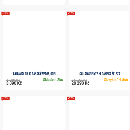
-19%
-17%
Callaway CB 12 pánská wedge, ocel
Callaway Elyte HL dámská železa
Skladem
2ks
Obvykle
14 dnů
4 190 Kč
24 540 Kč
3 390 Kč
20 290 Kč
-15%
-27%