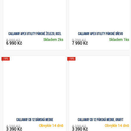
Callaway Apex Utility pánské železo, ocel
Callaway Apex Utility pánské dřevo
Skladem
2ks
Skladem
1ks
8 090 Kč
9 790 Kč
6 990 Kč
7 990 Kč
-19%
-19%
Callaway CB 12 dámská wedge
Callaway CB 12 pánská wedge, grafit
Obvykle
14 dnů
Obvykle
14 dnů
4 190 Kč
4 190 Kč
3 390 Kč
3 390 Kč