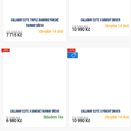
Callaway Elyte Triple Diamond pánské
Callaway Elyte X dámský driver
fairway dřevo
Obvykle
14 dnů
13 190 Kč
10 990 Kč
Obvykle
14 dnů
10 690 Kč
7 715 Kč
-24%
-17%
výprodej
Callaway Elyte X dámské fairway dřevo
Callaway Elyte X pánský driver
Skladem
1ks
Obvykle
14 dnů
9 190 Kč
13 190 Kč
6 980 Kč
10 990 Kč