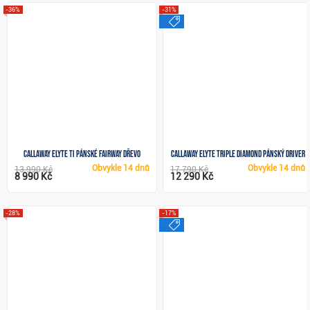
-36%
-31%
výprodej
Callaway Elyte Ti pánské fairway dřevo
Callaway Elyte Triple Diamond pánský driver
Obvykle
14 dnů
Obvykle
14 dnů
13 990 Kč
17 790 Kč
8 990 Kč
12 290 Kč
-28%
-17%
výprodej