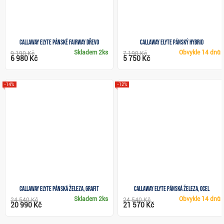
Callaway Elyte pánské fairway dřevo
Callaway Elyte pánský hybrid
Skladem
2ks
Obvykle
14 dnů
9 190 Kč
7 190 Kč
6 980 Kč
5 750 Kč
-14%
-12%
Callaway Elyte pánská železa, grafit
Callaway Elyte pánská železa, ocel
Skladem
2ks
Obvykle
14 dnů
24 540 Kč
24 540 Kč
20 990 Kč
21 570 Kč