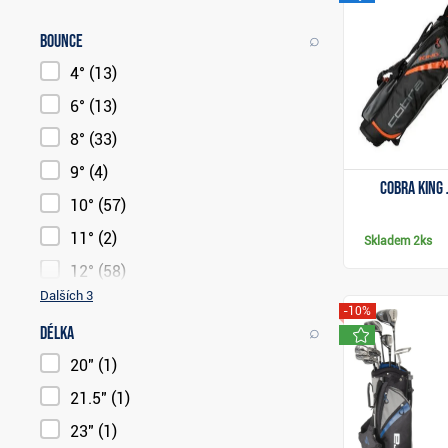
⌕
Bounce
4°
(13)
6°
(13)
8°
(33)
9°
(4)
Cobra King 
10°
(57)
11°
(2)
Skladem
2ks
12°
(58)
Dalších 3
-10%
⌕
Délka
novink
20"
(1)
21.5"
(1)
23"
(1)