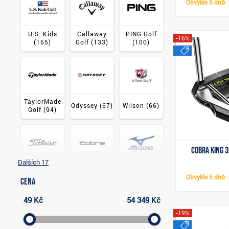
Obvykle
5 dnů
U.S. Kids
Callaway
PING Golf
-16%
(165)
Golf
(133)
(100)
výprode
TaylorMade
Odyssey
(67)
Wilson
(66)
Golf
(94)
Cobra King 
Dalších 17
Cobra Golf
Mizuno Golf
Titleist
(60)
(57)
(57)
Obvykle
5 dnů
Cena
49 Kč
54 349 Kč
-19%
výprode