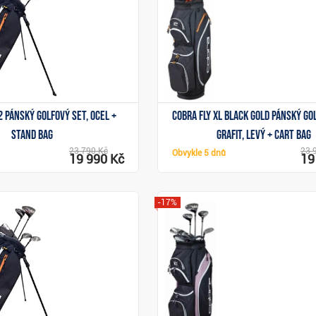
2 pánský golfový set, ocel +
Cobra Fly XL Black Gold pánský go
stand bag
grafit, levý + cart bag
23 790 Kč
23 
Obvykle
5 dnů
19 990 Kč
19
-17%
Zobrazit
Zobrazit