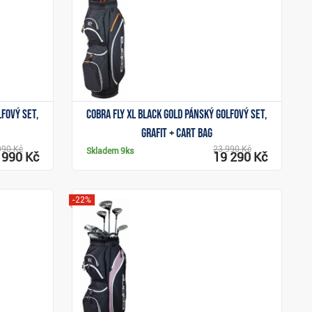
lfový set,
Cobra Fly XL Black Gold pánský golfový set,
grafit + cart bag
990 Kč
23 990 Kč
Skladem
9ks
 990 Kč
19 290 Kč
-22%
Zobrazit