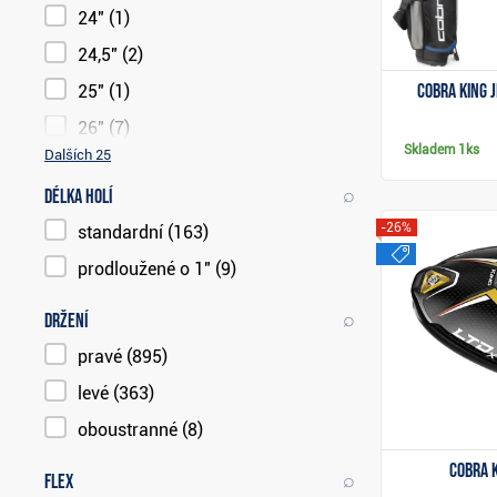
24"
(1)
24,5"
(2)
Cobra KING J
25"
(1)
26"
(7)
Skladem
1ks
Dalších 25
⌕
Délka holí
-26%
standardní
(163)
výprode
prodloužené o 1"
(9)
⌕
Držení
pravé
(895)
levé
(363)
oboustranné
(8)
Cobra K
⌕
Flex