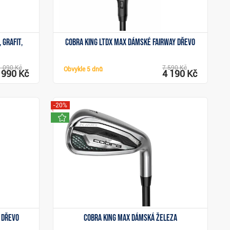
 grafit,
Cobra King LTDx Max dámské fairway dřevo
1 090 Kč
7 590 Kč
Obvykle
5 dnů
 990 Kč
4 190 Kč
-20%
novinka
Zobrazit
y dřevo
Cobra KING MAX dámská železa