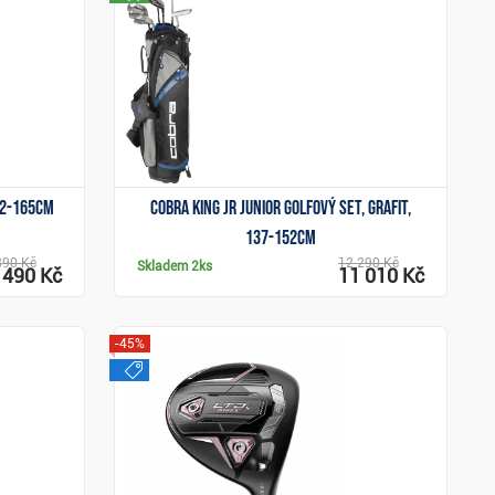
Zobrazit
52-165cm
Cobra KING JR junior golfový set, grafit,
137-152cm
890 Kč
12 290 Kč
Skladem
2ks
 490 Kč
11 010 Kč
-45%
výprodej
Zobrazit