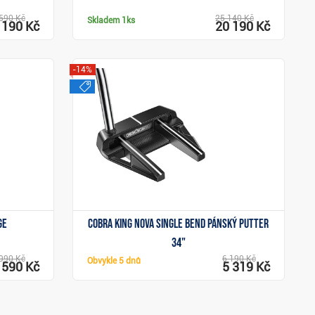
590 Kč
25 140 Kč
Skladem
1ks
 190 Kč
20 190 Kč
-14%
výprodej
Zobrazit
ge
Cobra King Nova Single Bend pánský putter
34"
990 Kč
6 190 Kč
Obvykle
5 dnů
 590 Kč
5 319 Kč