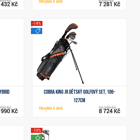
490 Kč
8 090 Kč
Obvykle
5 dnů
 432 Kč
7 281 Kč
-14%
výprodej
Zobrazit
ybrid
Cobra King JR dětský golfový set, 106-
127cm
990 Kč
10 190 Kč
Obvykle
5 dnů
 990 Kč
8 724 Kč
-10%
novinka