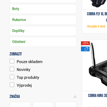
Boty
Cobra Fly XL 
Rukavice
Obvykle
5 dnů
Doplňky
Oblečení
-20%
výprode
Zobrazit
Pouze skladem
Novinky
Top produkty
Výprodej
Cobra KING 3
⌕
Značka