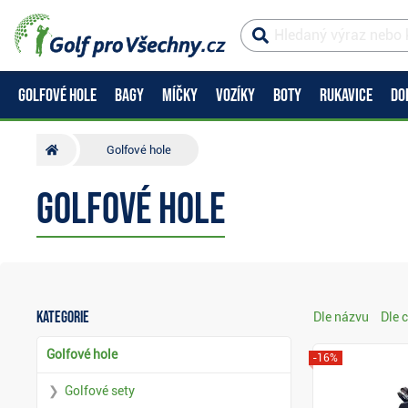
GOLFOVÉ HOLE
BAGY
MÍČKY
VOZÍKY
BOTY
RUKAVICE
DO
Golfové hole
Golfové hole
Kategorie
Dle názvu
Dle 
Golfové hole
-16%
Golfové sety