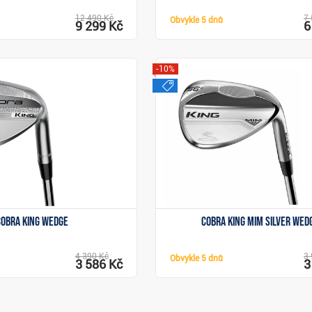
12 490 Kč
7 
Obvykle
5 dnů
9 299 Kč
6
-10%
výprodej
Zobrazit
Zobrazit
Cobra King wedge
Cobra King MIM Silver wed
4 390 Kč
3 
Obvykle
5 dnů
3 586 Kč
3