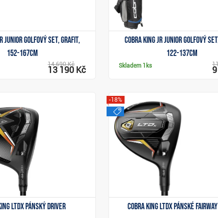
R junior golfový set, grafit,
Cobra KING JR junior golfový set,
152-167cm
122-137cm
14 690 Kč
1
Skladem
1ks
13 190 Kč
9
-18%
j
výprodej
Zobrazit
Zobrazit
ing LTDx pánský driver
Cobra King LTDx pánské fairwa