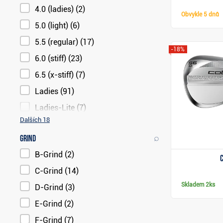
4.0 (ladies)
(2)
Obvykle
5 dnů
5.0 (light)
(6)
5.5 (regular)
(17)
-18%
6.0 (stiff)
(23)
6.5 (x-stiff)
(7)
Ladies
(91)
Ladies-Lite
(7)
Dalších 18
⌕
Grind
B-Grind
(2)
C-Grind
(14)
Skladem
2ks
D-Grind
(3)
E-Grind
(2)
F-Grind
(7)