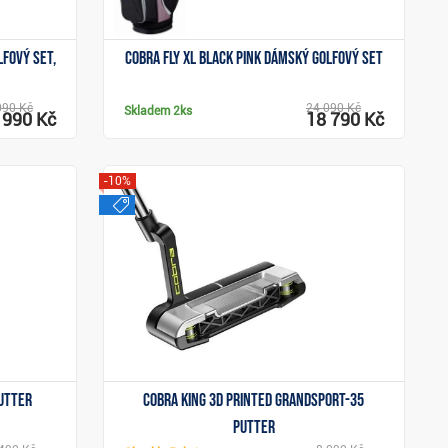
lfový set,
Cobra Fly XL Black Pink dámský golfový set
090 Kč
24 090 Kč
Skladem
2ks
 990 Kč
18 790 Kč
-10%
výprodej
Zobrazit
putter
Cobra King 3D Printed Grandsport-35
putter