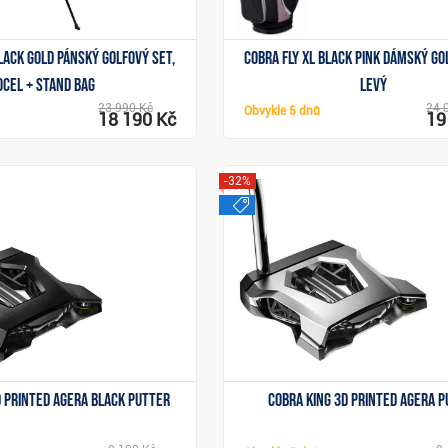
Black Gold pánský golfový set,
Cobra Fly XL Black Pink dámský go
ocel + stand bag
levý
23 990 Kč
24 
Obvykle
5 dnů
18 190 Kč
19
-32%
j
výprodej
Zobrazit
Zobrazit
D Printed Agera Black putter
Cobra King 3D Printed Agera 