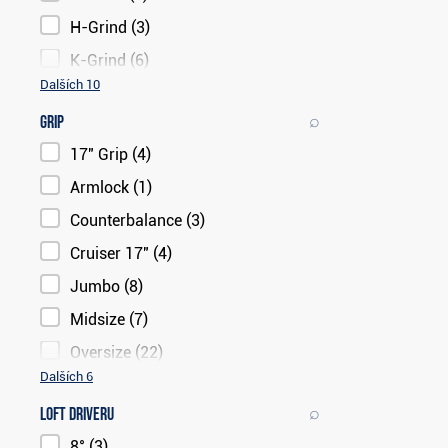
H-Grind
(3)
K-Grind
(6)
Dalších 10
⌕
Grip
17" Grip
(4)
Armlock
(1)
Counterbalance
(3)
Cruiser 17"
(4)
Jumbo
(8)
Midsize
(7)
Oversize
(22)
Dalších 6
⌕
Loft driveru
8°
(3)