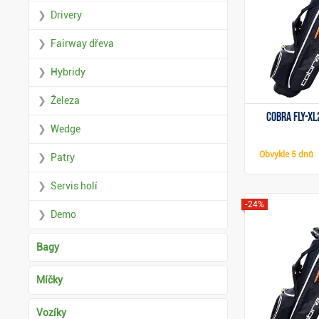
Drivery
Fairway dřeva
Hybridy
Železa
Cobra Fly-XL
Wedge
Obvykle
5 dnů
Patry
Servis holí
-24%
Demo
Bagy
Míčky
Vozíky