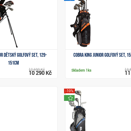
Zobrazit
Zobrazit
JR dětský golfový set, 129-
Cobra King Junior golfový set, 1
151cm
12 690 Kč
13 
Skladem
1ks
10 290 Kč
11
-10%
a
novinka
Zobrazit
Zobrazit