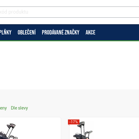
PLŇKY
OBLEČENÍ
PRODÁVANÉ ZNAČKY
AKCE
ceny
Dle slevy
-17%
Zobrazit
Zobrazit