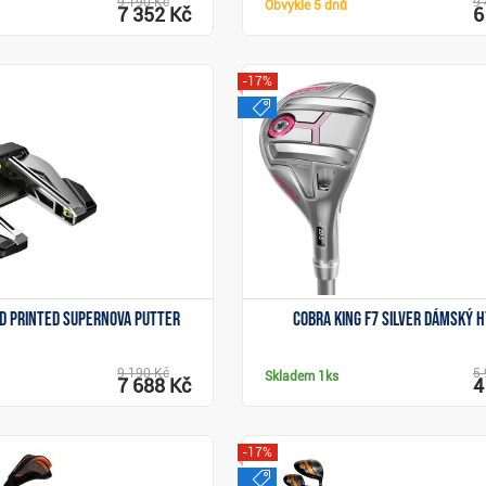
9 190 Kč
9 
Obvykle
5 dnů
7 352 Kč
6
-17%
j
výprodej
Zobrazit
Zobrazit
3D Printed Supernova putter
Cobra King F7 Silver dámský h
9 190 Kč
5 
Skladem
1ks
7 688 Kč
4
-17%
j
výprodej