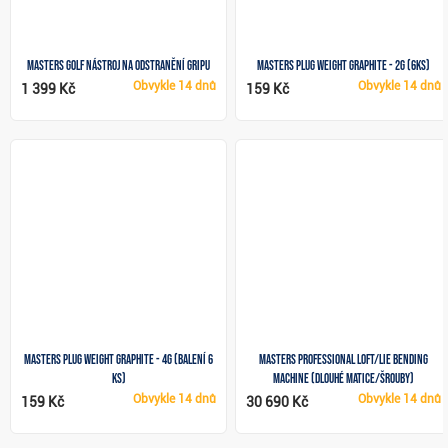
Masters Golf nástroj na odstranění gripu
Masters Plug Weight Graphite - 2g (6ks)
Obvykle
14 dnů
Obvykle
14 dnů
1 399 Kč
159 Kč
Masters Plug Weight Graphite - 4g (balení 6
Masters Professional Loft/Lie Bending
ks)
Machine (dlouhé matice/šrouby)
Obvykle
14 dnů
Obvykle
14 dnů
159 Kč
30 690 Kč