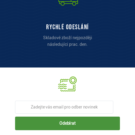
Rychlé odeslání
Skladové zboží nejpozději
následujíci prac. den.
Odebírat