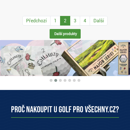
Předchozí
1
2
3
4
Další
Další produkty
Proč nakoupit u Golf pro všechny.cz?