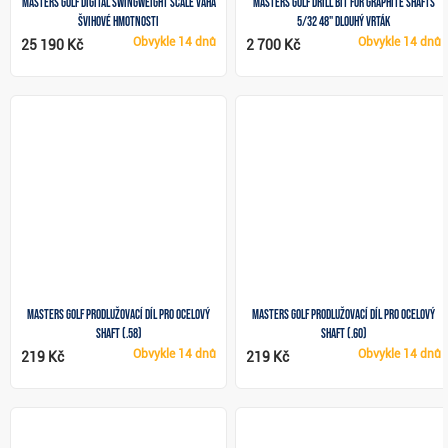
Masters Golf Digital Swingweight Scale váha
Masters Golf Drill Bit for Graphite Shafts
švihové hmotnosti
5/32 48" dlouhý vrták
Obvykle
14 dnů
Obvykle
14 dnů
25 190 Kč
2 700 Kč
Masters Golf prodlužovací díl pro ocelový
Masters Golf prodlužovací díl pro ocelový
shaft (.58)
shaft (.60)
Obvykle
14 dnů
Obvykle
14 dnů
219 Kč
219 Kč