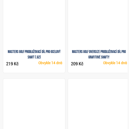
Masters Golf prodlužovací díl pro ocelový
Masters Golf Oversize prodlužovací díl pro
shaft (.62)
grafitové shafty
Obvykle
14 dnů
Obvykle
14 dnů
219 Kč
209 Kč