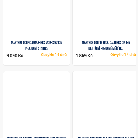
Masters Golf Clubmakers Workstation
Masters Golf Digital Calipers CM145
pracovní stanice
digitální posuvné měřítko
Obvykle
14 dnů
Obvykle
14 dnů
9 090 Kč
1 859 Kč