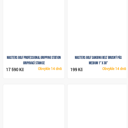
Masters Golf Professional Gripping Station
Masters Golf Sanding Belt brusný pás
gripovací stanice
Medium 1" x 30"
Obvykle
14 dnů
Obvykle
14 dnů
17 590 Kč
199 Kč