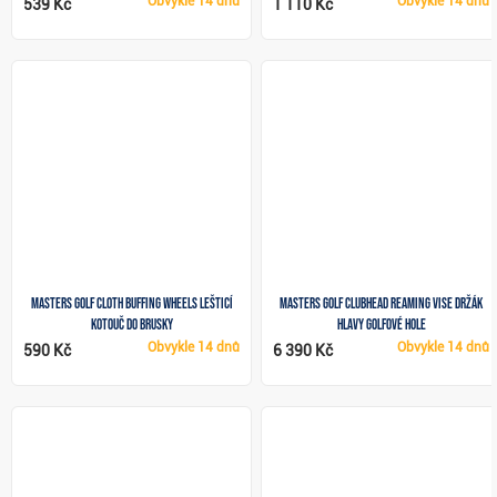
Obvykle
14 dnů
Obvykle
14 dnů
539 Kč
1 110 Kč
Masters Golf Cloth Buffing Wheels lešticí
Masters Golf Clubhead Reaming Vise držák
kotouč do brusky
hlavy golfové hole
Obvykle
14 dnů
Obvykle
14 dnů
590 Kč
6 390 Kč