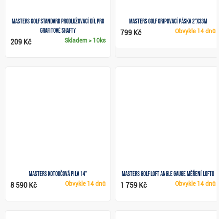
Masters Golf Standard prodlužovací díl pro
Masters Golf gripovací páska 2"x33m
grafitové shafty
Obvykle
14 dnů
799 Kč
Skladem
> 10ks
209 Kč
Masters kotoučová pila 14"
Masters Golf Loft Angle Gauge měření loftu
Obvykle
14 dnů
Obvykle
14 dnů
8 590 Kč
1 759 Kč