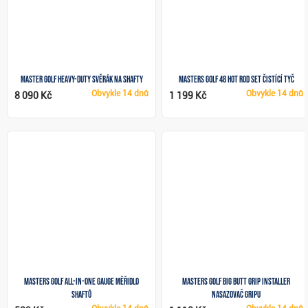
Master Golf Heavy-Duty svěrák na shafty
Masters Golf 48 Hot Rod Set čistící tyč
Obvykle
14 dnů
Obvykle
14 dnů
8 090 Kč
1 199 Kč
Masters Golf All-In-One Gauge měřidlo
Masters Golf Big Butt Grip Installer
shaftů
nasazovač gripu