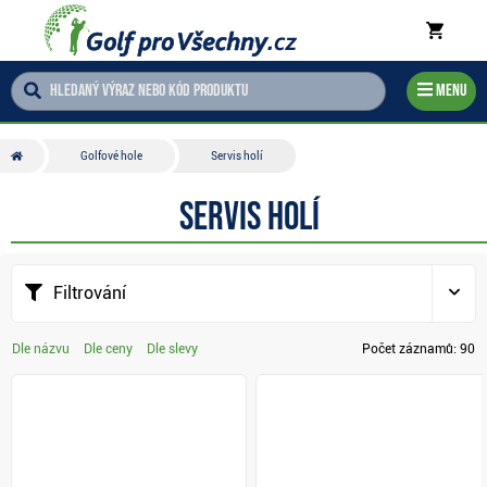
Menu
Golfové hole
Servis holí
Servis holí
Filtrování
Dle názvu
Dle ceny
Dle slevy
Počet záznamů:
90