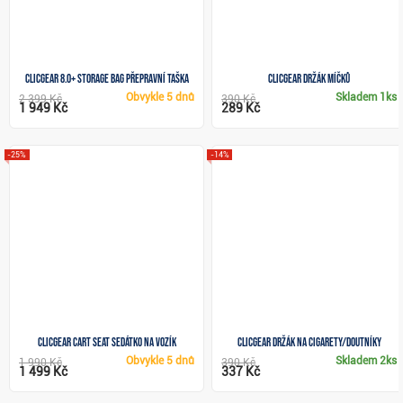
Clicgear 8.0+ Storage Bag přepravní taška
Clicgear držák míčků
Obvykle
5 dnů
Skladem
1ks
2 399 Kč
390 Kč
1 949 Kč
289 Kč
-25%
-14%
Clicgear Cart Seat sedátko na vozík
Clicgear držák na cigarety/doutníky
Obvykle
5 dnů
Skladem
2ks
1 990 Kč
390 Kč
1 499 Kč
337 Kč