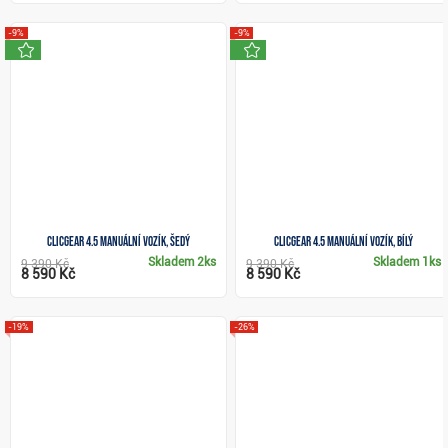
-9%
-9%
novinka
novinka
Clicgear 4.5 manuální vozík, šedý
Clicgear 4.5 manuální vozík, bílý
Skladem
2ks
Skladem
1ks
9 390 Kč
9 390 Kč
8 590 Kč
8 590 Kč
-19%
-26%