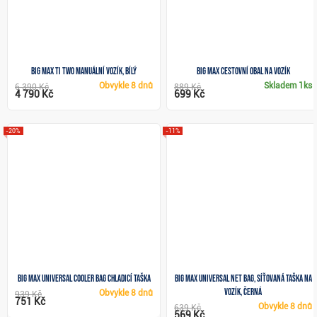
Big Max TI TWO manuální vozík, bílý
Big Max cestovní obal na vozík
Obvykle
8 dnů
Skladem
1ks
6 390 Kč
889 Kč
4 790 Kč
699 Kč
-20%
-11%
Big Max Universal Cooler bag chladicí taška
Big Max Universal net bag, síťovaná taška na
vozík, černá
Obvykle
8 dnů
939 Kč
751 Kč
Obvykle
8 dnů
639 Kč
569 Kč