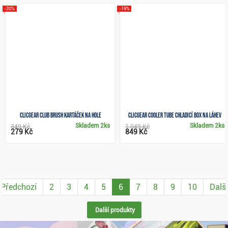
-20%
-19%
Clicgear Club Brush kartáček na hole
Clicgear Cooler Tube chladicí box na láhev
Skladem
2ks
Skladem
2ks
349 Kč
1 049 Kč
279 Kč
849 Kč
Předchozí
2
3
4
5
6
7
8
9
10
Další
Další produkty