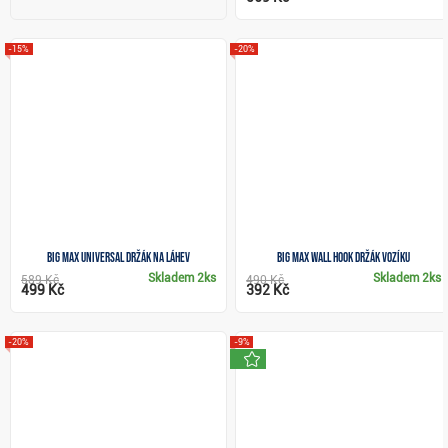
-15%
-20%
Big Max Universal držák na láhev
Big Max Wall hook držák vozíku
Skladem
2ks
Skladem
2ks
589 Kč
490 Kč
499 Kč
392 Kč
-20%
-9%
novinka