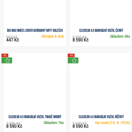
Big Max Wheel Cover ochranný kryt koleček
Clicgear 4.5 manuální vozík, černý
Obvykle
8 dnů
Skladem
3ks
559 Kč
9 390 Kč
447 Kč
8 590 Kč
-9%
-9%
novinka
novinka
Clicgear 4.5 manuální vozík, tmavě modrý
Clicgear 4.5 manuální vozík, růžový
Skladem
1ks
Na cestě
(15. 8. 2026)
9 390 Kč
9 390 Kč
8 590 Kč
8 590 Kč