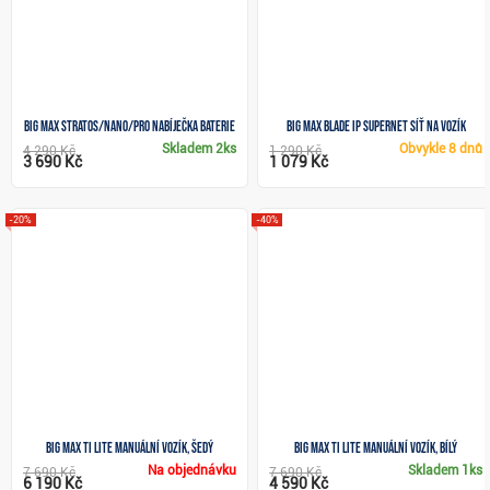
Big Max Stratos/Nano/Pro nabíječka baterie
Big Max Blade IP Supernet síť na vozík
Skladem
2ks
Obvykle
8 dnů
4 290 Kč
1 290 Kč
3 690 Kč
1 079 Kč
-20%
-40%
Big Max Ti Lite manuální vozík, šedý
Big Max Ti Lite manuální vozík, bílý
Na objednávku
Skladem
1ks
7 690 Kč
7 690 Kč
6 190 Kč
4 590 Kč