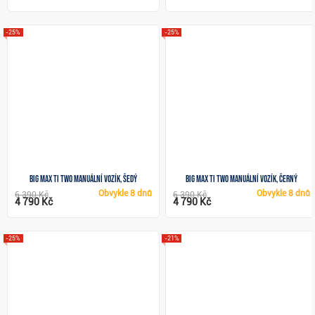
-25%
-25%
Big Max TI TWO manuální vozík, šedý
Big Max TI TWO manuální vozík, černý
Obvykle
8 dnů
Obvykle
8 dnů
6 390 Kč
6 390 Kč
4 790 Kč
4 790 Kč
-25%
-21%