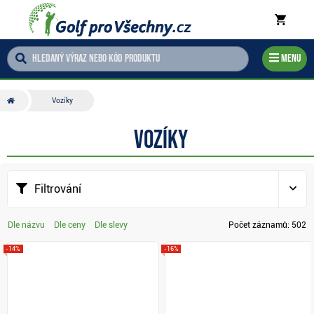
Menu
Vozíky
Vozíky
Filtrování
Dle názvu
Dle ceny
Dle slevy
Počet záznamů:
502
-14%
-16%