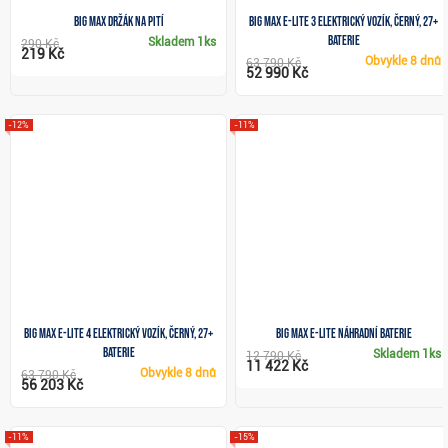
Big Max držák na pití
Big Max e-Lite 3 elektrický vozík, černý, 27+
baterie
Skladem
1ks
290 Kč
219 Kč
Obvykle
8 dnů
63 790 Kč
52 990 Kč
-12%
-11%
Big Max e-LITE 4 elektrický vozík, černý, 27+
Big Max e-Lite náhradní baterie
baterie
Skladem
1ks
12 790 Kč
11 422 Kč
Obvykle
8 dnů
63 790 Kč
56 203 Kč
-11%
-15%