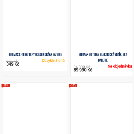
Big Max e-Ti Battery Holder držák baterie
Big Max eQ Titan elektrický vozík, bez
baterie
Obvykle
8 dnů
389 Kč
349 Kč
Na objednávku
94 990 Kč
89 990 Kč
-15%
-36%