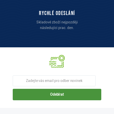
Rychlé odeslání
Skladové zboží nejpozději
následujíci prac. den.
Odebírat