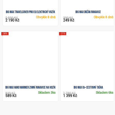
Big Max Travelcover pro eQ elektrický vozík
Big Max držák rukavice
Obvykle
8 dnů
Obvykle
8 dnů
2 590 Kč
390 Kč
2 190 Kč
249 Kč
-30%
-21%
Big Max Hand Warmer zimní rukavice na vozík
Big Max IQ+ cestovní taška
Skladem
3ks
Skladem
6ks
839 Kč
1 780 Kč
589 Kč
1 399 Kč