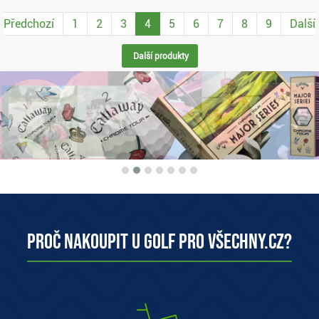
Předchozí
1
2
3
4
5
6
7
8
9
Další
Další produkty
Proč nakoupit u Golf pro všechny.cz?