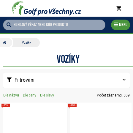
Menu
Vozíky
Vozíky
Filtrování
Dle názvu
Dle ceny
Dle slevy
Počet záznamů:
509
-23%
-20%