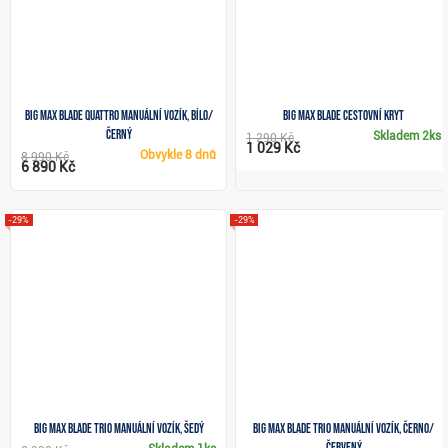
Big Max Blade Quattro manuální vozík, bílo/
Big Max Blade cestovní kryt
černý
Skladem
2ks
1 290 Kč
1 029 Kč
Obvykle
8 dnů
8 990 Kč
6 890 Kč
-29%
-29%
Big Max Blade Trio manuální vozík, šedý
Big Max Blade Trio manuální vozík, černo/
červený