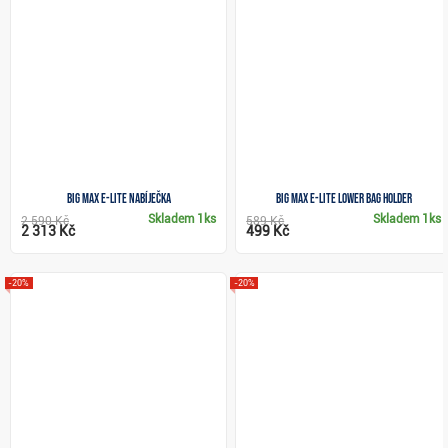
Big Max e-Lite nabíječka
Big Max e-Lite Lower Bag Holder
Skladem
1ks
Skladem
1ks
2 590 Kč
589 Kč
2 313 Kč
499 Kč
-20%
-20%