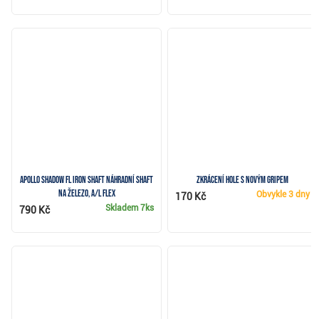
Apollo Shadow FL Iron Shaft náhradní shaft
Zkrácení hole s novým gripem
na železo, A/L flex
Obvykle
3 dny
170 Kč
Skladem
7ks
790 Kč