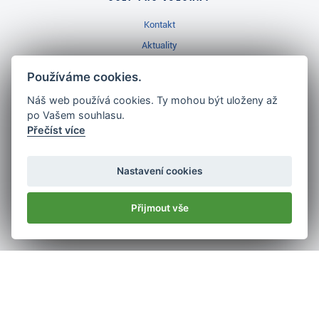
Kontakt
Aktuality
Videa
Používáme cookies.
Prodejna Třinec
Náš web používá cookies. Ty mohou být uloženy až
Golfový slovník
po Vašem souhlasu.
Přečíst více
Nastavení cookies
Nejlépe hodnocený
golf shop
Přijmout vše
v ČR