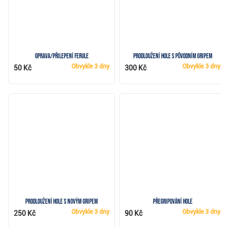
Oprava/přilepení ferule
Prodloužení hole s původním gripem
Obvykle
3 dny
Obvykle
3 dny
50 Kč
300 Kč
Prodloužení hole s novým gripem
Přegripování hole
Obvykle
3 dny
Obvykle
3 dny
250 Kč
90 Kč