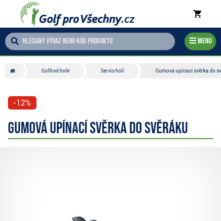
Menu
Golfové hole
Servis holí
Gumová upínací svěrka do s
-12%
Gumová upínací svěrka do svěráku