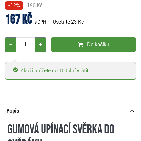
-12%
190 Kč
167 Kč
Ušetříte
23 Kč
s DPH
−
+
Do košíku
Zboží můžete do 100 dní vrátit
Popis
Gumová upínací svěrka do