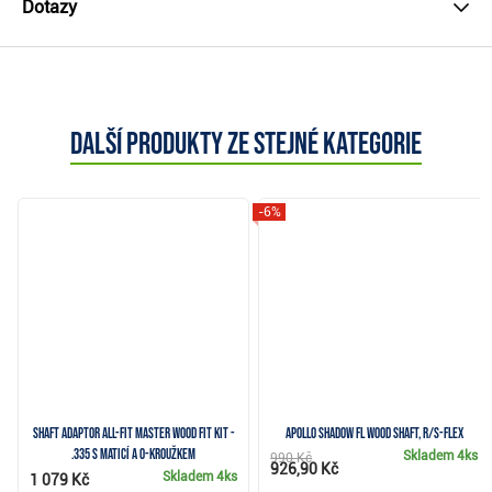
Dotazy
Další produkty ze stejné kategorie
-6%
Shaft Adaptor All-Fit Master Wood Fit Kit -
Apollo Shadow FL wood shaft, R/S-flex
.335 s maticí a O-kroužkem
Skladem
4ks
990 Kč
926,90 Kč
Skladem
4ks
1 079 Kč