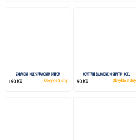
Zkrácení hole s původním gripem
Odvrtání zalomeného shaftu - ocel
Obvykle
3 dny
Obvykle
3 dny
190 Kč
90 Kč