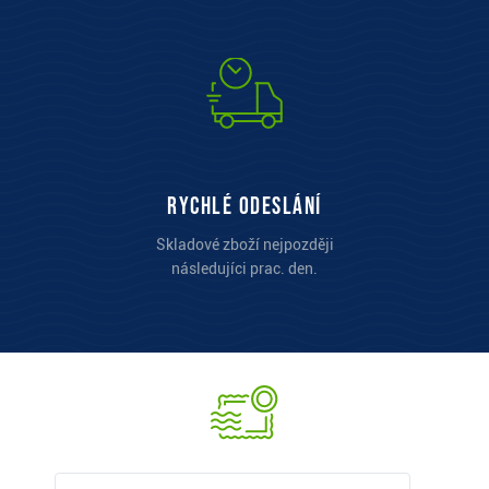
Rychlé odeslání
Skladové zboží nejpozději
následujíci prac. den.