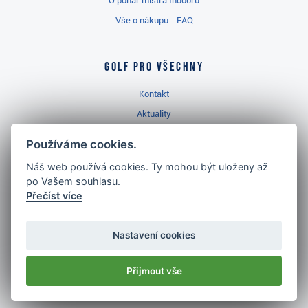
O pohár mistra Indooru
Vše o nákupu - FAQ
Golf pro všechny
Kontakt
Aktuality
Videa
Používáme cookies.
Prodejna Třinec
Náš web používá cookies. Ty mohou být uloženy až
Golfový slovník
po Vašem souhlasu.
Přečíst více
Nastavení cookies
Nejlépe hodnocený
Přijmout vše
golf shop
v ČR