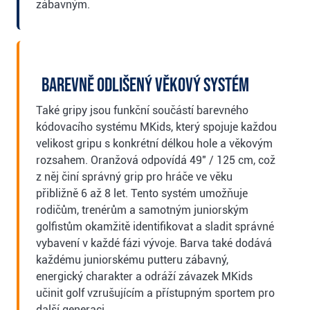
zábavným.
Barevně odlišený věkový systém
Také gripy jsou funkční součástí barevného
kódovacího systému MKids, který spojuje každou
velikost gripu s konkrétní délkou hole a věkovým
rozsahem. Oranžová odpovídá 49" / 125 cm, což
z něj činí správný grip pro hráče ve věku
přibližně 6 až 8 let. Tento systém umožňuje
rodičům, trenérům a samotným juniorským
golfistům okamžitě identifikovat a sladit správné
vybavení v každé fázi vývoje. Barva také dodává
každému juniorskému putteru zábavný,
energický charakter a odráží závazek MKids
učinit golf vzrušujícím a přístupným sportem pro
další generaci.