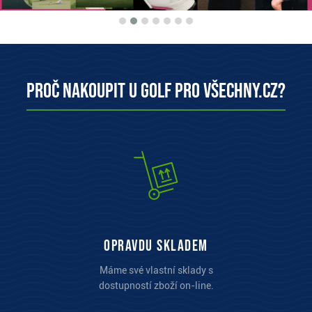
Proč nakoupit u Golf pro všechny.cz?
opravdu skladem
Máme své vlastní sklady s
dostupností zboží on-line.