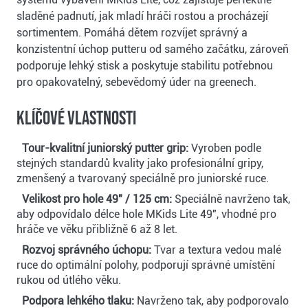
sladěné padnutí, jak mladí hráči rostou a procházejí
sortimentem. Pomáhá dětem rozvíjet správný a
konzistentní úchop putteru od samého začátku, zároveň
podporuje lehký stisk a poskytuje stabilitu potřebnou
pro opakovatelný, sebevědomý úder na greenech.
Klíčové vlastnosti
Tour-kvalitní juniorský putter grip:
Vyroben podle
stejných standardů kvality jako profesionální gripy,
zmenšený a tvarovaný speciálně pro juniorské ruce.
Velikost pro hole 49" / 125 cm:
Speciálně navrženo tak,
aby odpovídalo délce hole MKids Lite 49", vhodné pro
hráče ve věku přibližně 6 až 8 let.
Rozvoj správného úchopu:
Tvar a textura vedou malé
ruce do optimální polohy, podporují správné umístění
rukou od útlého věku.
Podpora lehkého tlaku:
Navrženo tak, aby podporovalo