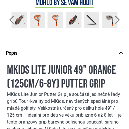
Mohlo by se vám hodit
Popis
MKids Lite Junior 49" Orange
(125cm/6-8Y) putter grip
MKids Lite Junior Putter Grip je součástí jedinečné řady
gripů Tour-kvality od MKids, navržených speciálně pro
mladé golfisty. Velikostně určený pro délku hole 49" /
125 cm – ideální pro děti ve věku přibližně 6 až 8 let – je
tento oranžový grip barevně odlišenou součástí širšího
systému vybavení MKids Lite, což zajišťuje perfektně