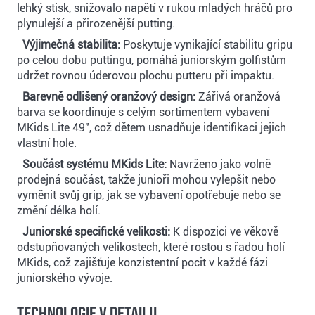
lehký stisk, snižovalo napětí v rukou mladých hráčů pro
plynulejší a přirozenější putting.
Výjimečná stabilita:
Poskytuje vynikající stabilitu gripu
po celou dobu puttingu, pomáhá juniorským golfistům
udržet rovnou úderovou plochu putteru při impaktu.
Barevně odlišený oranžový design:
Zářivá oranžová
barva se koordinuje s celým sortimentem vybavení
MKids Lite 49", což dětem usnadňuje identifikaci jejich
vlastní hole.
Součást systému MKids Lite:
Navrženo jako volně
prodejná součást, takže junioři mohou vylepšit nebo
vyměnit svůj grip, jak se vybavení opotřebuje nebo se
změní délka holí.
Juniorské specifické velikosti:
K dispozici ve věkově
odstupňovaných velikostech, které rostou s řadou holí
MKids, což zajišťuje konzistentní pocit v každé fázi
juniorského vývoje.
Technologie v detailu