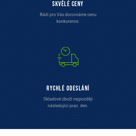
Skvělé ceny
Rádi pro Vás dorovnáme cenu
konkurence.
Rychlé odeslání
Skladové zboží nejpozději
následujíci prac. den.