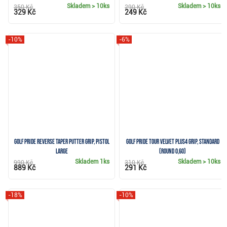
Skladem
> 10ks
Skladem
> 10ks
350 Kč
290 Kč
329 Kč
249 Kč
-10%
-6%
Golf Pride Reverse Taper putter grip, Pistol
Golf Pride Tour Velvet PLUS4 grip, Standard
Large
(Round 0,60)
Skladem
1ks
Skladem
> 10ks
990 Kč
310 Kč
889 Kč
291 Kč
-18%
-10%