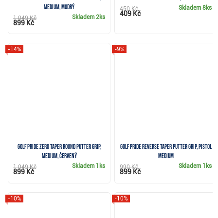
Medium, modrý
Skladem
8ks
450 Kč
409 Kč
Skladem
2ks
1 049 Kč
899 Kč
-14%
-9%
Golf Pride Zero Taper Round putter grip,
Golf Pride Reverse Taper putter grip, Pistol
Medium, červený
Medium
Skladem
1ks
Skladem
1ks
1 049 Kč
990 Kč
899 Kč
899 Kč
-10%
-10%