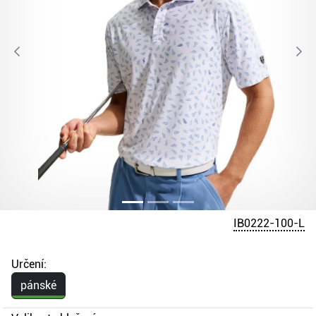
IB0222-100-L
Určení:
pánské