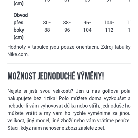
(cm)
Obvod
přes
80-
88-
96-
104-
112-
boky
88
96
104
112
120
(cm)
Hodnoty v tabulce jsou pouze orientační. Zdroj tabulky
Nike.com.
Možnost jednoduché výměny!
Nejste si jistí svou velikostí? Jen u nás golfová pola
nakupujete bez rizika! Polo můžete doma vyzkoušet a
nebude-li vám vyhovovat délka nebo střih, jednoduše ho
můžete vrátit a my vám ho rychle vyměníme za jinou
velikost, jiný model, jiné zboží nebo vám vrátíme peníze!
Stačí, když nám nenošené zboží zašlete zpět.