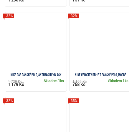
1 290 Kč
757 Kč
-32%
-32%
Nike Par pánské polo, anthracite/black
Nike Velocity Dri-FIT pánské polo, modré
Skladem
1ks
Skladem
1ks
1 729 Kč
1 109 Kč
1 179 Kč
758 Kč
-32%
-35%