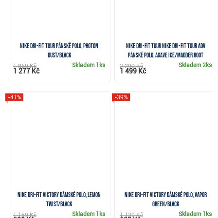
Nike Dri-Fit Tour pánské polo, photon
Nike Dri-Fit Tour Nike Dri-Fit Tour ADV
dust/black
pánské polo, agave ice/madder root
Skladem
1ks
Skladem
2ks
1 869 Kč
2 290 Kč
1 277 Kč
1 499 Kč
-41%
-39%
Nike Dri-FIT Victory dámské polo, lemon
Nike Dri-FIT Victory dámské polo, vapor
twist/black
green/black
Skladem
1ks
Skladem
1ks
1 159 Kč
1 139 Kč