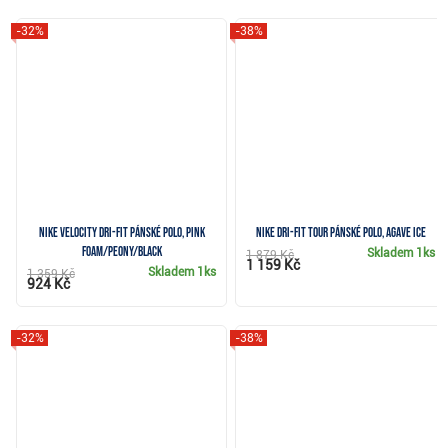
-32%
-38%
Nike Velocity Dri-FIT pánské polo, pink
Nike Dri-Fit Tour pánské polo, agave ice
foam/peony/black
Skladem
1ks
1 879 Kč
1 159 Kč
Skladem
1ks
1 359 Kč
924 Kč
-32%
-38%