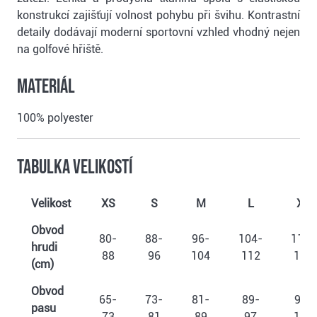
konstrukcí zajišťují volnost pohybu při švihu. Kontrastní
detaily dodávají moderní sportovní vzhled vhodný nejen
na golfové hřiště.
Materiál
100% polyester
Tabulka velikostí
Velikost
XS
S
M
L
XL
Obvod
80-
88-
96-
104-
112-
hrudi
88
96
104
112
124
(cm)
Obvod
65-
73-
81-
89-
97-
pasu
73
81
89
97
109