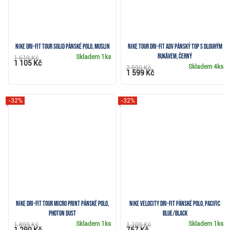
Nike Dri-Fit Tour Solid pánské polo, muslin
Nike Tour Dri-FIT ADV pánský top s dlouhým
rukávem, černý
Skladem
1ks
1 619 Kč
1 105 Kč
Skladem
4ks
2 590 Kč
1 599 Kč
-32%
-32%
Nike Dri-Fit Tour Micro Print pánské polo,
Nike Velocity Dri-FIT pánské polo, pacific
photon dust
blue/black
Skladem
1ks
Skladem
1ks
1 899 Kč
1 109 Kč