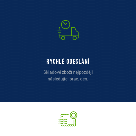
Rychlé odeslání
Skladové zboží nejpozději
následujíci prac. den.