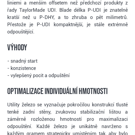
liniemi a menším offsetem než předchozí produkty z
řady TaylorMade UDI. Blade délka P-UDI je znatelně
kratší než u P-DHY, a to zhruba o pět milimetrů.
Přestože je P-UDI kompaktnější, je stále extrémně
odpouštějící.
Výhody
- snadný start
- konzistence
- vylepšený pocit a odpuštění
OPTIMALIZACE INDIVIDUÁLNÍ HMOTNOSTI
Utility železo se vyznačuje pokročilou konstrukcí tlusté
tenké zadní stěny, zvukovou stabilizační lištou a
záměrně rozloženou hmotností pro maximalizaci
odpouštění. Každé železo je unikátně navrženo s
každým gramem strategicky umístěným tak, aby bylo