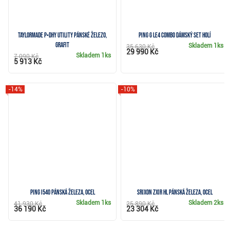
TaylorMade P•DHY Utility pánské železo,
PING G Le4 Combo dámský set holí
grafit
Skladem
1ks
35 630 Kč
29 990 Kč
Skladem
1ks
7 090 Kč
5 913 Kč
-14%
-10%
PING i540 pánská železa, ocel
Srixon ZXiR HL pánská železa, ocel
Skladem
1ks
Skladem
2ks
41 930 Kč
25 890 Kč
36 190 Kč
23 304 Kč