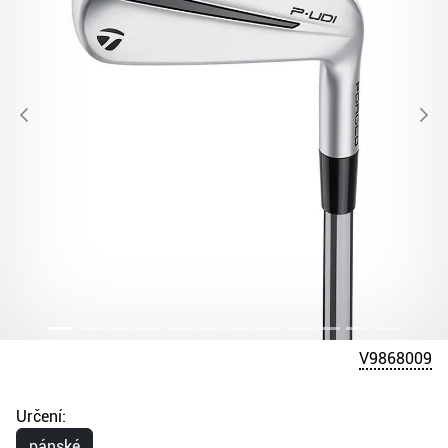
V9868009
Určení:
pánské