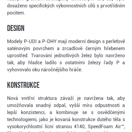
dosaženo specifických výkonnostních cílů s prvotřídním
pocitem.
DESIGN
Modely P-UDI a P-DHY mají moderní design s perleťově
saténovým povrchem a zrcadlově černým hřebenem
uprostřed. Tvarování jednotlivých želez bylo navrženo
tak, aby hladce ladilo s ostatními železy řady P a
vyhovovalo oku náročnějšího hráče.
KONSTRUKCE
Nová vnitřní struktura závaží je navržena tak, aby
umožňovala snadný odpal, vyšší míru odpustnosti a
lepší konzistenci, a kombinuje se s osvědčenými
technologiemi, jako je kovaná konstrukce dutého těla s
vysokorychlostní lícní stranou 4140, SpeedFoam Air™,