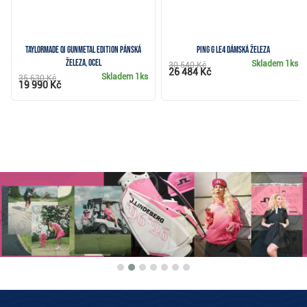
TaylorMade Qi Gunmetal Edition pánská
PING G Le4 dámská železa
železa, ocel
Skladem
1ks
30 540 Kč
26 484 Kč
Skladem
1ks
35 630 Kč
19 990 Kč