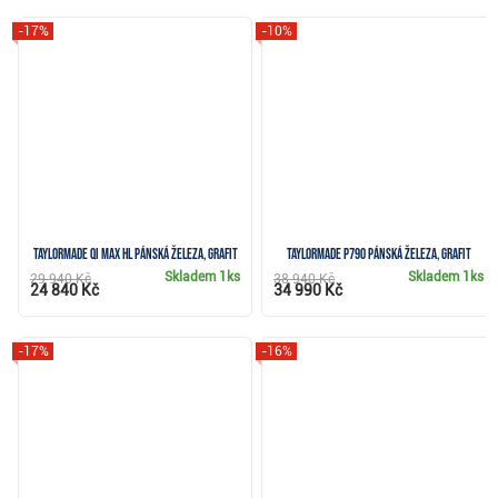
-17%
-10%
TaylorMade Qi Max HL pánská železa, grafit
TaylorMade P790 pánská železa, grafit
Skladem
1ks
Skladem
1ks
29 940 Kč
38 940 Kč
24 840 Kč
34 990 Kč
-17%
-16%