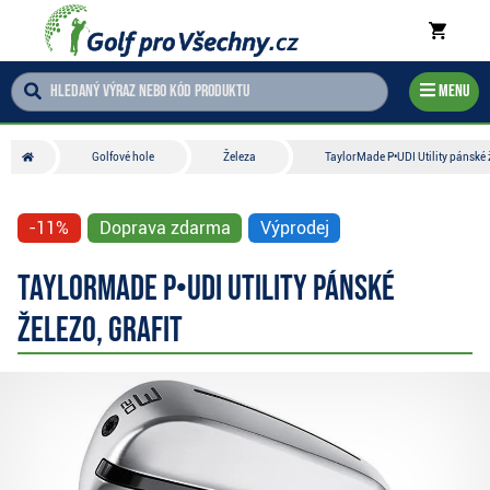
Menu
Golfové hole
Železa
TaylorMade P•UDI Utility pánské ž
-11%
Doprava zdarma
Výprodej
TaylorMade P•UDI Utility pánské
železo, grafit