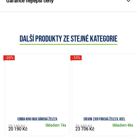
Garance nejlepší ceny
Další produkty ze stejné kategorie
-20%
-10%
Cobra KING MAX dámská železa
Srixon ZXiR pánská železa, ocel
Skladem
1ks
Skladem
4ks
25 140 Kč
26 340 Kč
20 190 Kč
23 706 Kč