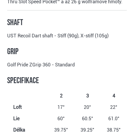
Thru Slot Speed Pocket™ a až 26 g wolframové hmoty.
Shaft
UST Recoil Dart shaft - Stiff (90g), X-stiff (105g)
Grip
Golf Pride ZGrip 360 - Standard
Specifikace
2
3
4
Loft
17°
20°
22°
Lie
60°
60.5°
61.0°
Délka
39.75"
39.25"
38.75"