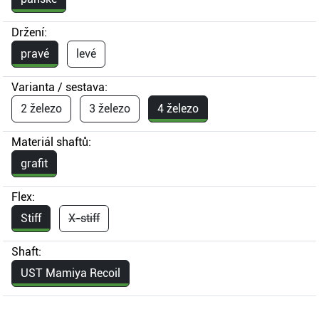
Držení:
pravé
levé
Varianta / sestava:
2 železo
3 železo
4 železo
Materiál shaftů:
grafit
Flex:
Stiff
X-stiff
Shaft:
UST Mamiya Recoil