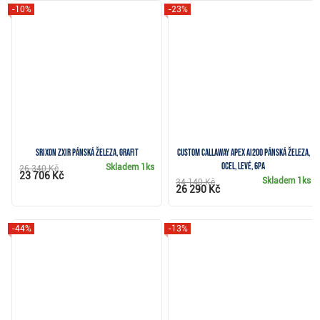
-10%
-23%
Srixon ZXiR pánská železa, grafit
CUSTOM Callaway Apex Ai200 pánská železa,
ocel, levé, 6PA
Skladem
1ks
26 340 Kč
23 706 Kč
Skladem
1ks
34 140 Kč
26 290 Kč
-44%
-13%