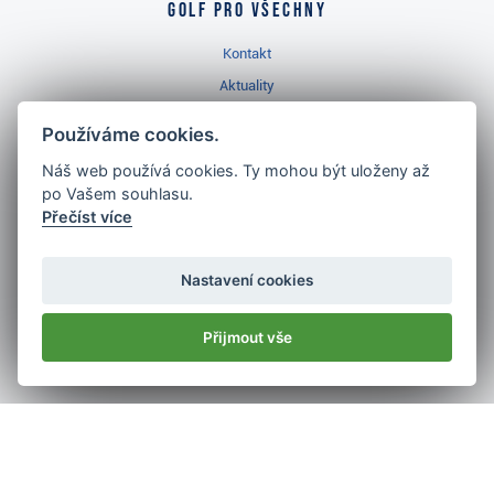
Golf pro všechny
Kontakt
Aktuality
Videa
Používáme cookies.
Prodejna Třinec
Náš web používá cookies. Ty mohou být uloženy až
Golfový slovník
po Vašem souhlasu.
Přečíst více
Nastavení cookies
Nejlépe hodnocený
Přijmout vše
golf shop
v ČR