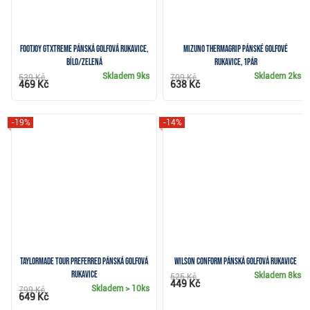
FootJoy GTxtreme pánská golfová rukavice,
Mizuno Thermagrip pánské golfové
bílo/zelená
rukavice, 1pár
Skladem
9ks
Skladem
2ks
539 Kč
709 Kč
469 Kč
638 Kč
-19%
-14%
TaylorMade Tour Preferred pánská golfová
Wilson Conform pánská golfová rukavice
rukavice
Skladem
8ks
525 Kč
449 Kč
Skladem
> 10ks
799 Kč
649 Kč