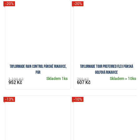
-20%
-20%
TaylorMade Rain Control pánské rukavice,
TaylorMade Tour Preferred Flex pánská
pár
golfová rukavice
Skladem
1ks
Skladem
> 10ks
1 190 Kč
759 Kč
952 Kč
607 Kč
-13%
-10%