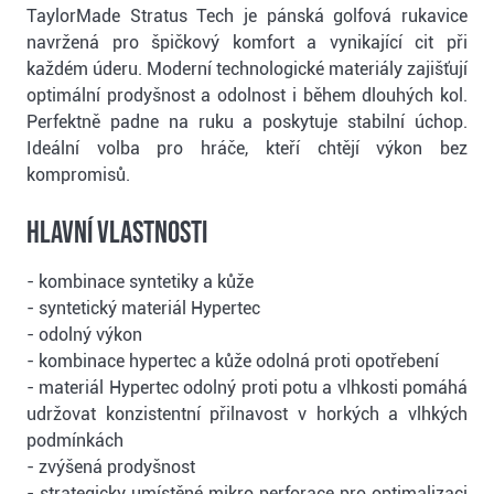
TaylorMade Stratus Tech je pánská golfová rukavice
navržená pro špičkový komfort a vynikající cit při
každém úderu. Moderní technologické materiály zajišťují
optimální prodyšnost a odolnost i během dlouhých kol.
Perfektně padne na ruku a poskytuje stabilní úchop.
Ideální volba pro hráče, kteří chtějí výkon bez
kompromisů.
Hlavní vlastnosti
- kombinace syntetiky a kůže
- syntetický materiál Hypertec
- odolný výkon
- kombinace hypertec a kůže odolná proti opotřebení
- materiál Hypertec odolný proti potu a vlhkosti pomáhá
udržovat konzistentní přilnavost v horkých a vlhkých
podmínkách
- zvýšená prodyšnost
- strategicky umístěné mikro perforace pro optimalizaci