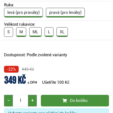
Ruka:
levá (pro praváky)
pravá (pro leváky)
Velikost rukavice:
S
M
ML
L
XL
Dostupnost:
Podle zvolené varianty
-22%
449 Kč
349 Kč
Ušetříte
100 Kč
s DPH
−
+
Do košíku