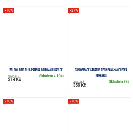
-10%
-27%
Wilson Grip Plus pánská golfová rukavice
TaylorMade Stratus Tech pánská golfová
rukavice
Skladem
> 10ks
350 Kč
314 Kč
Skladem
3ks
490 Kč
359 Kč
-10%
-10%