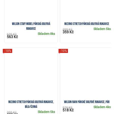
Wilson Staff Model pánská golfová
Mizuno Stretch pánská golfová rukavice
rukavice
Skladem
5ks
399 Kč
359 Kč
Skladem
8ks
625 Kč
563 Kč
-10%
-10%
Mizuno Stretch pánská golfová rukavice,
Wilson Rain pánské golfové rukavice, pár
bílo/černá
Skladem
4ks
575 Kč
518 Kč
Skladem
5ks
399 Kč