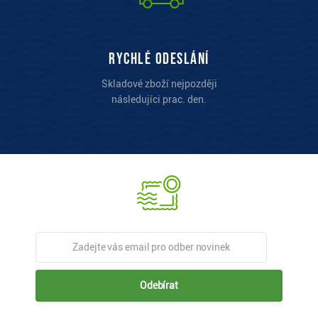
Rychlé odeslání
Skladové zboží nejpozději
následujíci prac. den.
Odebírat