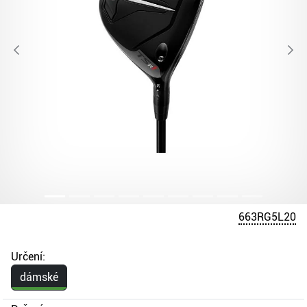
663RG5L20
Určení:
dámské