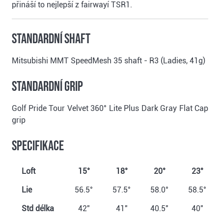
přináší to nejlepší z fairwayí TSR1.
Standardní shaft
Mitsubishi MMT SpeedMesh 35 shaft - R3 (Ladies, 41g)
Standardní grip
Golf Pride Tour Velvet 360° Lite Plus Dark Gray Flat Cap
grip
Specifikace
Loft
15°
18°
20°
23°
Lie
56.5°
57.5°
58.0°
58.5°
Std délka
42"
41"
40.5"
40"