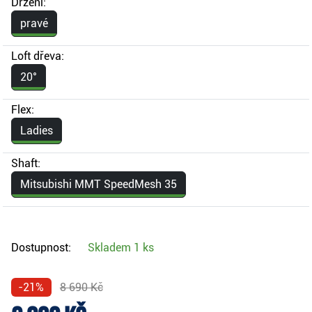
Držení:
pravé
Loft dřeva:
20°
Flex:
Ladies
Shaft:
Mitsubishi MMT SpeedMesh 35
Dostupnost:
Skladem
1 ks
-21%
8 690 Kč