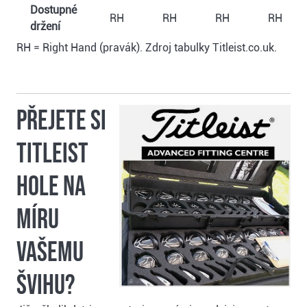
Dostupné
RH
RH
RH
RH
držení
RH = Right Hand (pravák). Zdroj tabulky Titleist.co.uk.
Přejete si
Titleist
hole na
míru
vašemu
švihu?