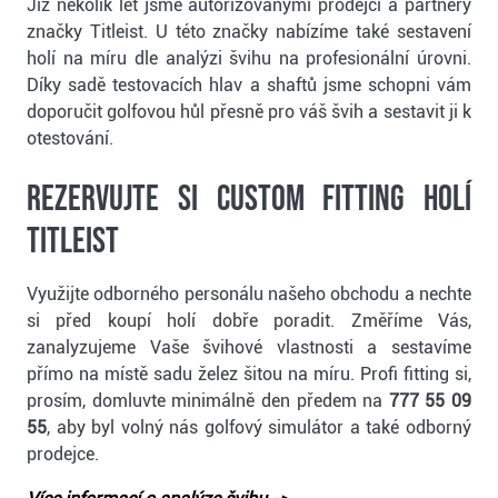
Již několik let jsme autorizovanými prodejci a partnery
značky Titleist. U této značky nabízíme také sestavení
holí na míru dle analýzi švihu na profesionální úrovni.
Díky sadě testovacích hlav a shaftů jsme schopni vám
doporučit golfovou hůl přesně pro váš švih a sestavit ji k
otestování.
Rezervujte si custom fitting holí
Titleist
Využijte odborného personálu našeho obchodu a nechte
si před koupí holí dobře poradit. Změříme Vás,
zanalyzujeme Vaše švihové vlastnosti a sestavíme
přímo na místě sadu želez šitou na míru. Profi fitting si,
prosím, domluvte minimálně den předem na
777 55 09
55
, aby byl volný nás golfový simulátor a také odborný
prodejce.