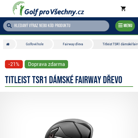
Menu
Golfové hole
Fairway dřeva
Titleist TSR1 dámské fai
-21%
Doprava zdarma
Titleist TSR1 dámské fairway dřevo