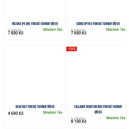
Mizuno JPX ONE pánské fairway dřevo
Cobra OPTM X pánské fairway dřevo
Skladem
5ks
Skladem
1ks
9 590 Kč
9 290 Kč
7 690 Kč
7 690 Kč
-16%
HEAD Golf pánské fairway dřevo
Callaway Quantum Max pánské fairway
dřevo
Skladem
1ks
4 690 Kč
Skladem
2ks
9 790 Kč
8 190 Kč