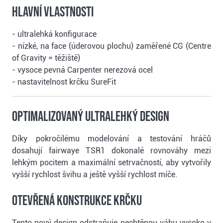
Hlavní vlastnosti
- ultralehká konfigurace
- nízké, na face (úderovou plochu) zaměřené CG (Centre
of Gravity = těžiště)
- vysoce pevná Carpenter nerezová ocel
- nastavitelnost krčku SureFit
Optimalizovaný ultralehký design
Díky pokročilému modelování a testování hráčů
dosahují fairwaye TSR1 dokonalé rovnováhy mezi
lehkým pocitem a maximální setrvačností, aby vytvořily
vyšší rychlost švihu a ještě vyšší rychlost míče.
Otevřená konstrukce krčku
Tento nový design odstraňuje nechtěnou váhu vysoko v