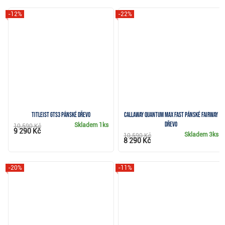
-12%
-22%
Titleist GTS3 pánské dřevo
Callaway Quantum Max Fast pánské fairway
dřevo
Skladem
1ks
10 590 Kč
9 290 Kč
Skladem
3ks
10 590 Kč
8 290 Kč
-20%
-11%