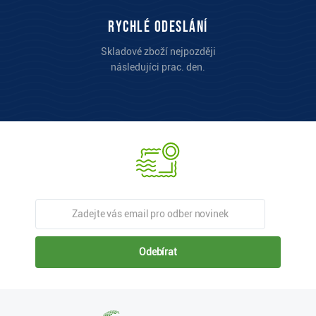
Rychlé odeslání
Skladové zboží nejpozději
následujíci prac. den.
Odebírat