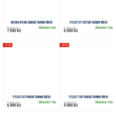
Mizuno JPX ONE dámské fairway dřevo
Titleist GT1 dětské fairway dřevo
Skladem
2ks
Skladem
1ks
9 590 Kč
7 890 Kč
7 690 Kč
6 990 Kč
-11%
-31%
Titleist GT2 pánské fairway dřevo
Titleist TSR1 pánské fairway dřevo
Skladem
1ks
Skladem
1ks
7 890 Kč
8 690 Kč
6 990 Kč
5 990 Kč