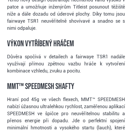
patce a umožňuje inženýrům Titleist posunout těžiště
níže a dále dozadu od úderové plochy. Díky tomu jsou
fairwaye TSR1 neuvěřitelně shovívavé a snadno se s
nimi odpaluje.
Výkon vytříbený hráčem
Důvěra spočívá v detailech a fairwaye TSR1 nadále
využívají přímou zpětnou vazbu hráče k vytvoření
kombinace vzhledu, zvuku a pocitu.
MMT™ SPEEDMESH shafty
Hraní pod 45g ve všech flexech, MMT™ SPEEDMESH
nabízí úžasnou ultralehkou rychlost, zaměřenou aplikací
SPEEDMESH ve špičce pro neuvěřitelnou stabilitu a
přenos energie při dopadu. Jde o perfektní spojení
minimální hmotnosti a vysokého startu (lauch), které