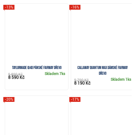
-13%
-16%
TaylorMade Qi4D pánské fairway dřevo
Callaway Quantum Max dámské fairway
dřevo
Skladem
7ks
9 890 Kč
8 590 Kč
Skladem
1ks
9 790 Kč
8 190 Kč
-20%
-17%