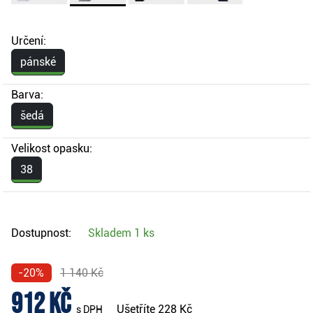
Určení:
pánské
Barva:
šedá
Velikost opasku:
38
Dostupnost:
Skladem
1 ks
-20%
1 140 Kč
912 Kč
Ušetříte
228 Kč
s DPH