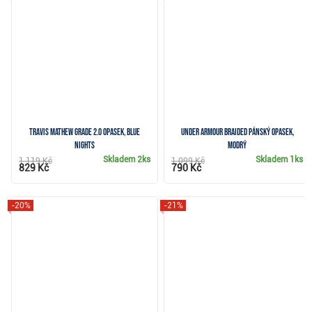
Travis Mathew Grade 2.0 opasek, blue
Under Armour Braided pánský opasek,
nights
modrý
Skladem
2ks
Skladem
1ks
1 119 Kč
1 099 Kč
829 Kč
790 Kč
-20%
-21%