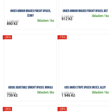
Under Armour Braided pánský opasek,
Under Armour Braided pánský opasek, bílý
černý
Skladem
1ks
1 140 Kč
912 Kč
Skladem
1ks
1 140 Kč
890 Kč
-26%
-15%
Adidas Adjustable dámský opasek, wonalu
KJUS Amata Stripe opasek unisex, alloy
Skladem
3ks
Skladem
1ks
999 Kč
2 290 Kč
739 Kč
1 946 Kč
-26%
-28%