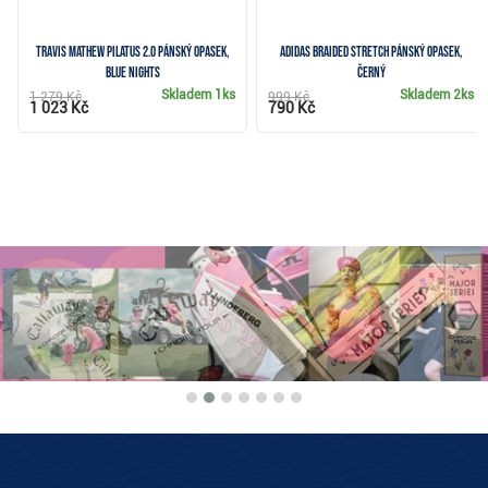
Travis Mathew PILATUS 2.0 pánský opasek,
Adidas Braided Stretch pánský opasek,
blue nights
černý
Skladem
1ks
Skladem
2ks
1 279 Kč
999 Kč
1 023 Kč
790 Kč