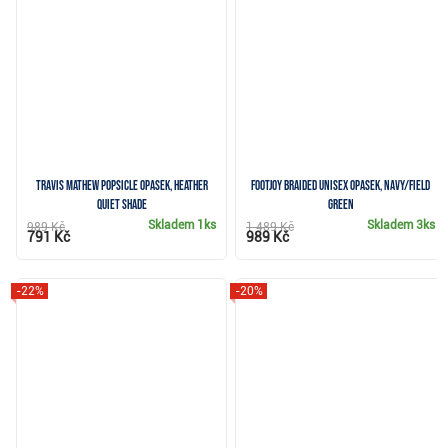
Travis Mathew POPSICLE opasek, heather
FootJoy Braided unisex opasek, navy/field
quiet shade
green
Skladem
1ks
Skladem
3ks
989 Kč
1 489 Kč
791 Kč
989 Kč
-22%
-20%