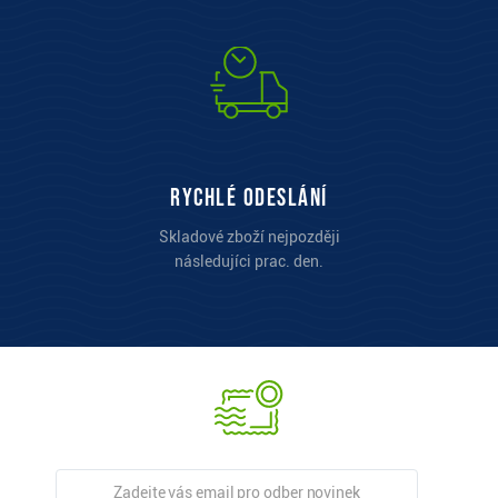
Rychlé odeslání
Skladové zboží nejpozději
následujíci prac. den.