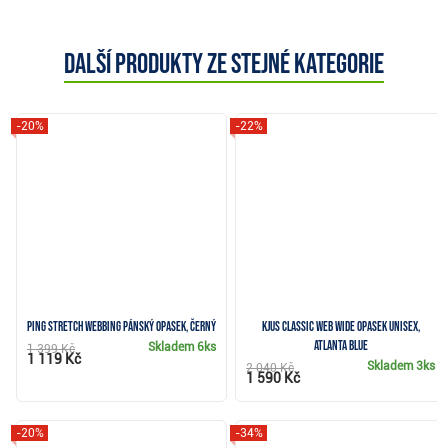
Další produkty ze stejné kategorie
-20%
-22%
Ping Stretch Webbing pánský opasek, černý
KJUS Classic Web Wide opasek unisex,
atlanta blue
Skladem
6ks
1 399 Kč
1 119 Kč
Skladem
3ks
2 040 Kč
1 590 Kč
-20%
-34%