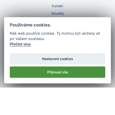
Kontakt
Aktuality
Videa
Používáme cookies.
Prodejna Třinec
Náš web používá cookies. Ty mohou být uloženy až
Golfový slovník
po Vašem souhlasu.
Přečíst více
Nastavení cookies
Nejlépe hodnocený
Přijmout vše
golf shop
v ČR