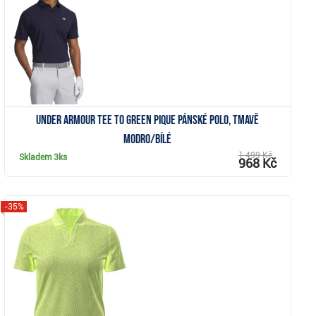
Under Armour Tee To Green Pique pánské polo, tmavě
modro/bílé
1 499 Kč
Skladem
3ks
968 Kč
-35%
Zobrazit