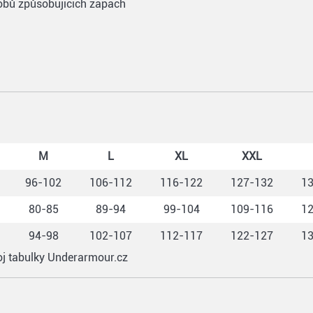
robů způsobujících zápach
M
L
XL
XXL
96-102
106-112
116-122
127-132
1
80-85
89-94
99-104
109-116
1
94-98
102-107
112-117
122-127
1
roj tabulky Underarmour.cz