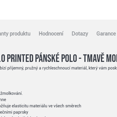
anty produktu
Hodnocení
Dotazy
Garance 
.0 Printed pánské polo - tmavě m
zí příjemný, pružný a rychleschnoucí materiál, který vám posk
 žmolkování.
chne
žňuje elasticitu materiálu ve všech směrech
nečními paprsky