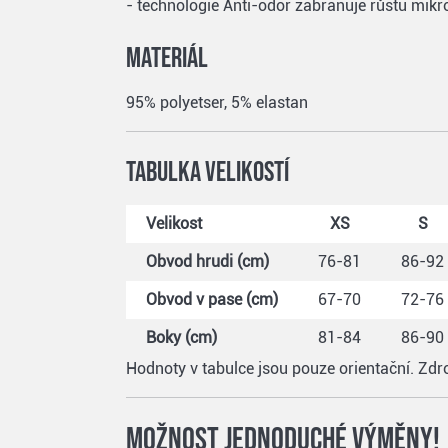
- technologie Anti-odor zabraňuje růstu mik
Materiál
95% polyetser, 5% elastan
Tabulka velikostí
Velikost
XS
S
Obvod hrudi (cm)
76-81
86-92
Obvod v pase (cm)
67-70
72-76
Boky (cm)
81-84
86-90
Hodnoty v tabulce jsou pouze orientační. Zd
Možnost jednoduché výměny!