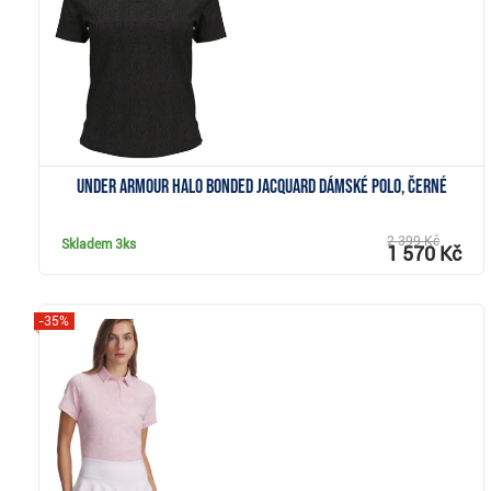
Under Armour Halo Bonded Jacquard dámské polo, černé
2 399 Kč
Skladem
3ks
1 570 Kč
-35%
Zobrazit