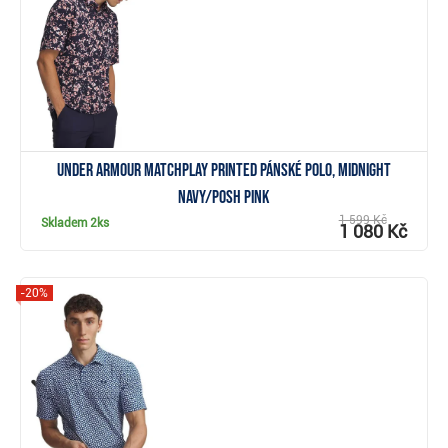
Under Armour Matchplay Printed pánské polo, midnight
navy/posh pink
1 599 Kč
Skladem
2ks
1 080 Kč
-20%
Zobrazit