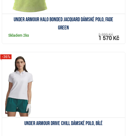
Under Armour Halo Bonded Jacquard dámské polo, fade
green
2 399 Kč
Skladem
2ks
1 570 Kč
-36%
Zobrazit
Under Armour Drive Chill dámské polo, bílé