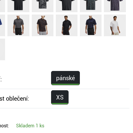
pánské
:
XS
st oblečení:
ost:
Skladem
1 ks