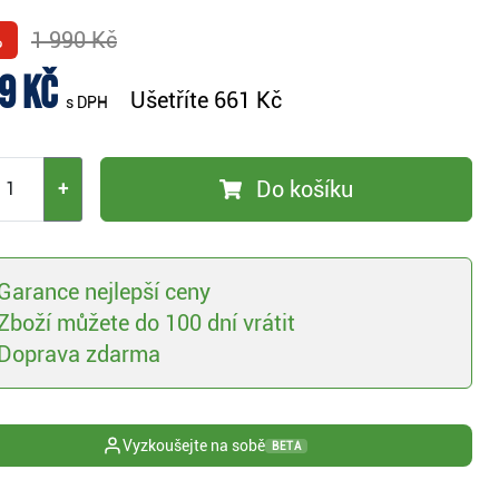
%
1 990 Kč
9 Kč
Ušetříte
661 Kč
s DPH
Do košíku
+
Garance nejlepší ceny
Zboží můžete do 100 dní vrátit
Doprava zdarma
Vyzkoušejte na sobě
BETA