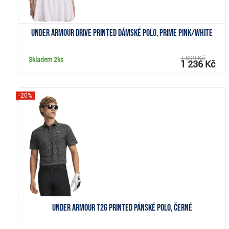
Under Armour Drive Printed dámské polo, prime pink/white
1 899 Kč
Skladem
2ks
1 236 Kč
-20%
Zobrazit
Under Armour T2G Printed pánské polo, černé