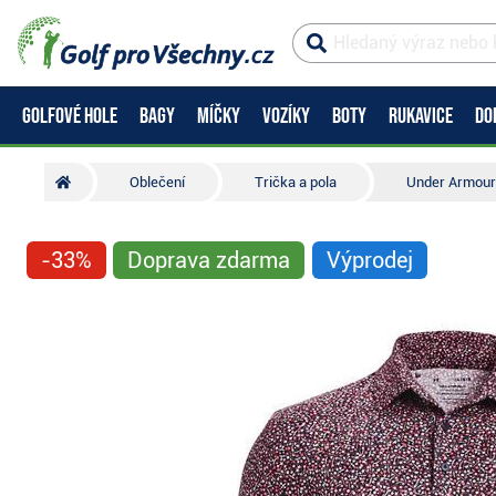
GOLFOVÉ HOLE
BAGY
MÍČKY
VOZÍKY
BOTY
RUKAVICE
DO
Oblečení
Trička a pola
Under Armour 
-33%
Doprava zdarma
Výprodej