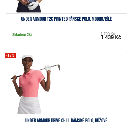
Under Armour T2G Printed pánské polo, modro/bílé
1 799 Kč
Skladem
2ks
1 439 Kč
-18%
Zobrazit
Under Armour Drive Chill dámské polo, růžové