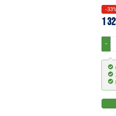
-33
1 32
−