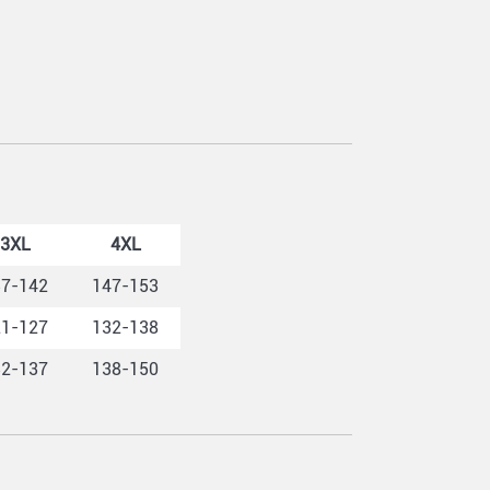
3XL
4XL
37-142
147-153
21-127
132-138
32-137
138-150