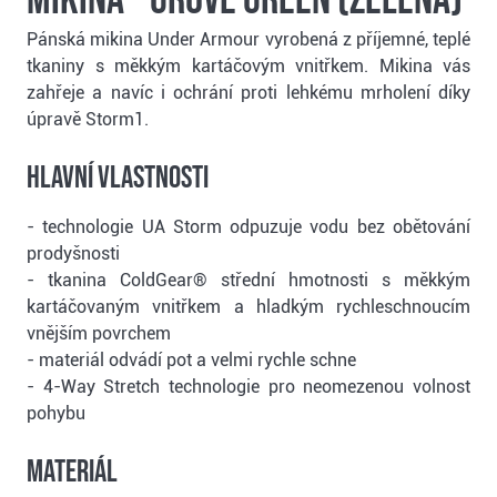
mikina - grove green (zelená)
Pánská mikina Under Armour vyrobená z příjemné, teplé
tkaniny s měkkým kartáčovým vnitřkem. Mikina vás
zahřeje a navíc i ochrání proti lehkému mrholení díky
úpravě Storm1.
Hlavní vlastnosti
- technologie UA Storm odpuzuje vodu bez obětování
prodyšnosti
- tkanina ColdGear® střední hmotnosti s měkkým
kartáčovaným vnitřkem a hladkým rychleschnoucím
vnějším povrchem
- materiál odvádí pot a velmi rychle schne
- 4-Way Stretch technologie pro neomezenou volnost
pohybu
Materiál