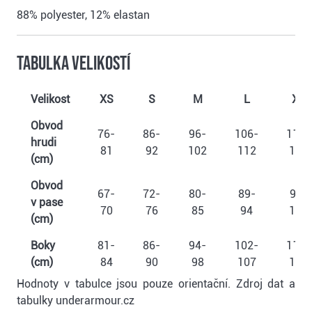
88% polyester, 12% elastan
Tabulka velikostí
Velikost
XS
S
M
L
XL
Obvod
76-
86-
96-
106-
116-
hrudi
81
92
102
112
122
(cm)
Obvod
67-
72-
80-
89-
99-
v pase
70
76
85
94
104
(cm)
Boky
81-
86-
94-
102-
112-
(cm)
84
90
98
107
117
Hodnoty v tabulce jsou pouze orientační. Zdroj dat a
tabulky underarmour.cz