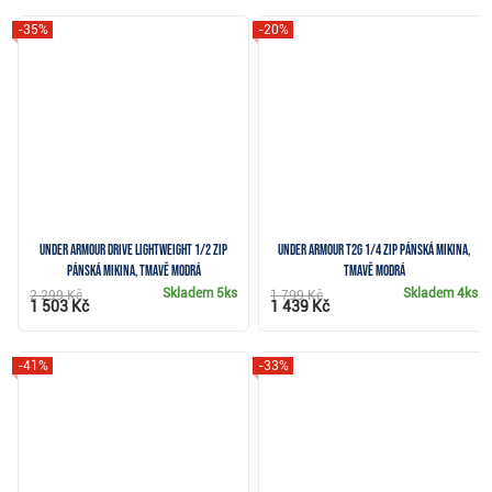
-35%
-20%
Under Armour Drive Lightweight 1/2 Zip
Under Armour T2G 1/4 Zip pánská mikina,
pánská mikina, tmavě modrá
tmavě modrá
Skladem
5ks
Skladem
4ks
2 299 Kč
1 799 Kč
1 503 Kč
1 439 Kč
-41%
-33%