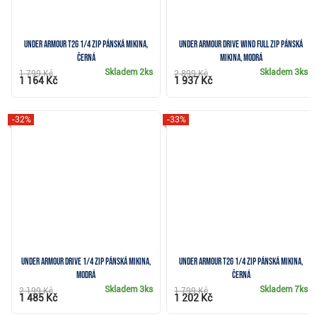
Under Armour T2G 1/4 Zip pánská mikina,
Under Armour Drive Wind Full Zip pánská
černá
mikina, modrá
Skladem
2ks
Skladem
3ks
1 799 Kč
2 899 Kč
1 164 Kč
1 937 Kč
-32%
-33%
Under Armour Drive 1/4 Zip pánská mikina,
Under Armour T2G 1/4 Zip pánská mikina,
modrá
černá
Skladem
3ks
Skladem
7ks
2 199 Kč
1 799 Kč
1 485 Kč
1 202 Kč