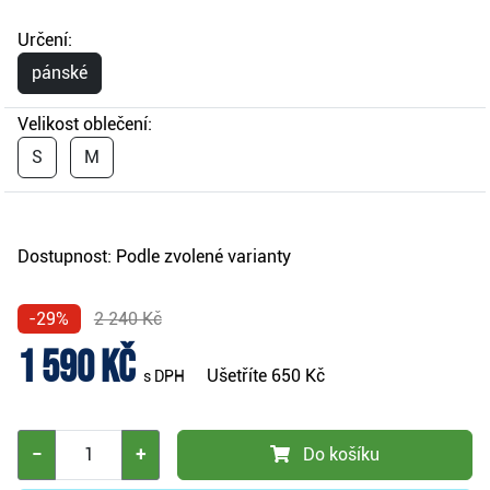
Určení:
pánské
Velikost oblečení:
S
M
Dostupnost:
Podle zvolené varianty
-29%
2 240 Kč
1 590 Kč
Ušetříte
650 Kč
s DPH
−
+
Do košíku