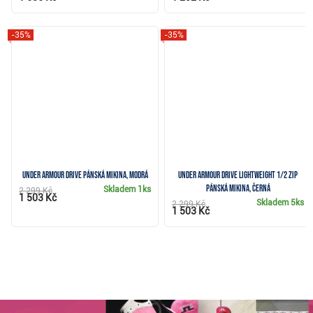
-35%
-35%
Under Armour Drive pánská mikina, modrá
Under Armour Drive Lightweight 1/2 Zip
pánská mikina, černá
Skladem
1ks
2 299 Kč
1 503 Kč
Skladem
5ks
2 299 Kč
1 503 Kč