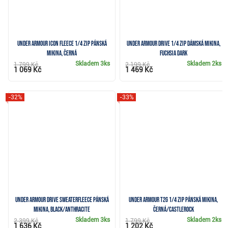
Under Armour Icon Fleece 1/4 Zip pánská
Under Armour Drive 1/4 Zip dámská mikina,
mikina, černá
fuchsia dark
Skladem
3ks
Skladem
2ks
1 799 Kč
2 199 Kč
1 069 Kč
1 469 Kč
-32%
-33%
Under Armour Drive SweaterFleece pánská
Under Armour T2G 1/4 Zip pánská mikina,
mikina, black/anthracite
černá/castlerock
Skladem
3ks
Skladem
2ks
2 399 Kč
1 799 Kč
1 636 Kč
1 202 Kč