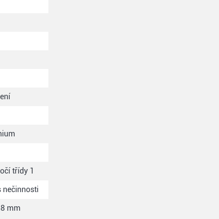
ení
thium
čí třídy 1
s nečinnosti
 38 mm