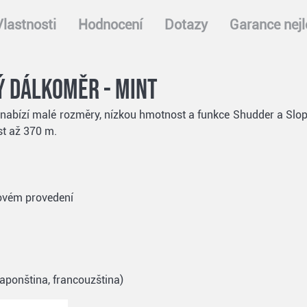
Vlastnosti
Hodnocení
Dotazy
Garance nejl
ý dálkoměr - mint
 nabízí malé rozměry, nízkou hmotnost a funkce Shudder a Slop
st až 370 m.
žovém provedení
 japonština, francouzština)