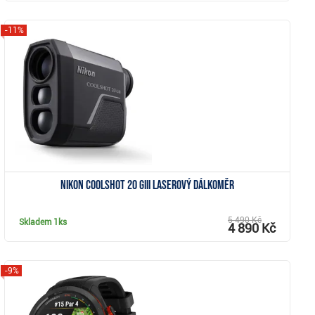
-11%
Zobrazit
Nikon Coolshot 20 GIII laserový dálkoměr
5 490 Kč
Skladem
1ks
4 890 Kč
-9%
Zobrazit