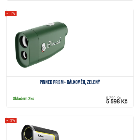
-11%
Zobrazit
Pinned Prism+ dálkoměr, zelený
6 290 Kč
Skladem
2ks
5 598 Kč
-13%
Zobrazit