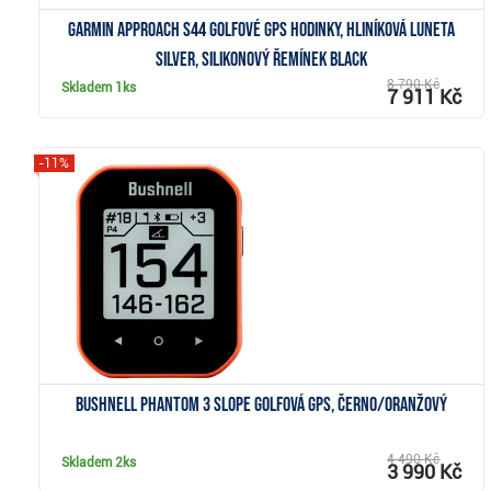
Garmin Approach S44 golfové GPS hodinky, hliníková luneta
Silver, silikonový řemínek Black
8 790 Kč
Skladem
1ks
7 911 Kč
-11%
Zobrazit
Bushnell Phantom 3 Slope golfová GPS, černo/oranžový
4 490 Kč
Skladem
2ks
3 990 Kč