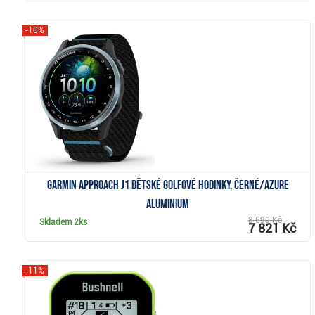
-10%
Zobrazit
Garmin Approach J1 dětské golfové hodinky, černé/azure
aluminium
8 690 Kč
Skladem
2ks
7 821 Kč
-11%
Zobrazit