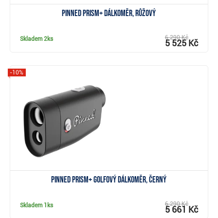
Pinned Prism+ dálkoměr, růžový
6 290 Kč
Skladem
2ks
5 525 Kč
-10%
Zobrazit
Pinned Prism+ golfový dálkoměr, černý
6 290 Kč
Skladem
1ks
5 661 Kč