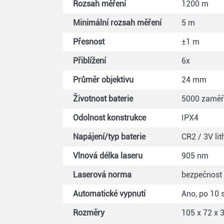
Rozsah měření
1200 m
Minimální rozsah měření
5 m
Přesnost
±1 m
Přiblížení
6x
Průměr objektivu
24 mm
Životnost baterie
5000 zaměř
Odolnost konstrukce
IPX4
Napájení/typ baterie
CR2 / 3V li
Vlnová délka laseru
905 nm
Laserová norma
bezpečnost o
Automatické vypnutí
Ano, po 10 
Rozměry
105 x 72 x