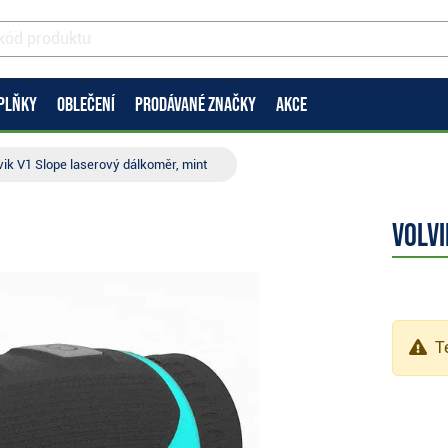
PLŇKY
OBLEČENÍ
PRODÁVANÉ ZNAČKY
AKCE
vik V1 Slope laserový dálkoměr, mint
Volvi
Te