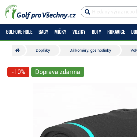
GOLFOVÉ HOLE
BAGY
MÍČKY
VOZÍKY
BOTY
RUKAVICE
DO
Doplňky
Dálkoměry, gps hodinky
Vol
-10%
Doprava zdarma