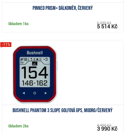
Pinned Prism+ dálkoměr, červený
6 290 Kč
Skladem
1ks
5 514 Kč
-11%
Zobrazit
Bushnell Phantom 3 Slope golfová GPS, modro/červený
4 490 Kč
Skladem
2ks
3 990 Kč