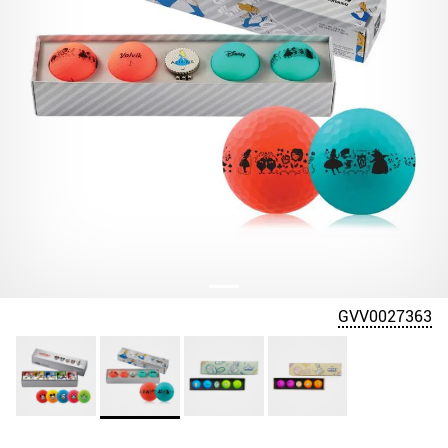
GVV0027363