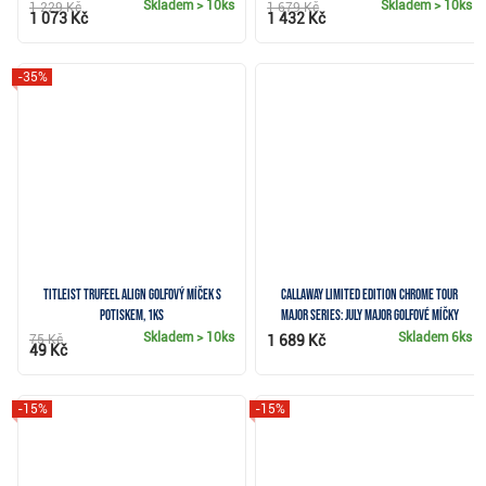
Skladem
> 10ks
Skladem
> 10ks
1 229 Kč
1 679 Kč
1 073 Kč
1 432 Kč
-35%
Titleist TruFeel ALIGN golfový míček s
Callaway Limited Edition Chrome Tour
potiskem, 1ks
Major Series: July Major golfové míčky
Skladem
> 10ks
Skladem
6ks
75 Kč
1 689 Kč
49 Kč
-15%
-15%