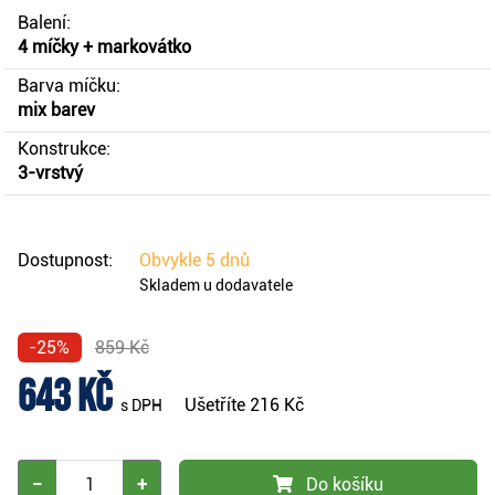
Balení:
4 míčky + markovátko
Barva míčku:
mix barev
Konstrukce:
3-vrstvý
Dostupnost:
Obvykle
5 dnů
Skladem u dodavatele
-25%
859 Kč
643 Kč
Ušetříte
216 Kč
s DPH
−
+
Do košíku