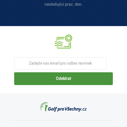
následujíci prac. den.
Odebírat