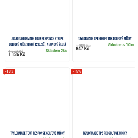
JuCad TaylorMade Tour Response Stripe
TaylorMade SpeedSoft Ink golfové míčky
golfové míče 2026 (12 kusů), neonově žlutá
Skladem
> 10ks
1 009 Kč
847 Kč
Skladem
2ks
1 279 Kč
1 136 Kč
-13%
-15%
TaylorMade Tour Response golfové míčky
TaylorMade TP5 pix golfové míčky