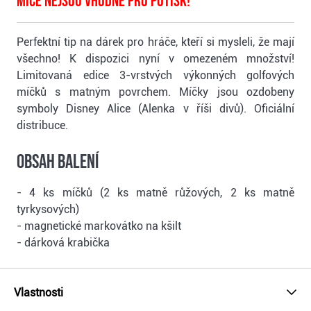
Míče nejsou vhodné pro potisk!
Perfektní tip na dárek pro hráče, kteří si mysleli, že mají
všechno! K dispozici nyní v omezeném množství!
Limitovaná edice 3-vrstvých výkonných golfových
míčků s matným povrchem. Míčky jsou ozdobeny
symboly Disney Alice (Alenka v říši divů). Oficiální
distribuce.
Obsah balení
- 4 ks míčků (2 ks matně růžových, 2 ks matně
tyrkysových)
- magnetické markovátko na kšilt
- dárková krabička
Vlastnosti