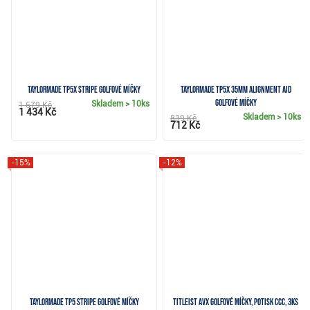
TaylorMade TP5x Stripe golfové míčky
TaylorMade TP5x 35mm Alignment Aid
golfové míčky
Skladem
> 10ks
1 679 Kč
1 434 Kč
Skladem
> 10ks
839 Kč
712 Kč
-15%
-12%
TaylorMade TP5 Stripe golfové míčky
Titleist AVX golfové míčky, potisk CCC, 3ks